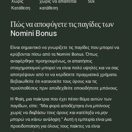
Χωρίς
χωρίς να απαιτείται
50x
Κατάθεση
κατάθεση
Πώς να αποφύγετε τις παγίδες των
Nomini Bonus
Είναι σημαντικό να γνωρίζετε τις παγίδες που μπορεί να
κρύβονται πίσω από τα Nomini Bonus. Όπως
αναφέρθηκε προηγουμένως, οι απαιτήσεις
στοιχηματισμού μπορεί να είναι πολύ υψηλές και να σας
αποτρέψουν από το να κερδίσετε πραγματικά χρήματα.
Βεβαιωθείτε ότι κατανοείτε τους όρους και τις
προϋποθέσεις πριν αποδεχθείτε οποιοδήποτε μπόνους.
Η Φαίη, μια παίκτρια που έχει πέσει θύμα αυτών των
παγίδων, είπε:
“Μια φορά αποδέχτηκα ένα μπόνους
χωρίς να διαβάσω τους όρους και κατέληξα να μην
μπορώ να κάνω ανάληψη.”
Αυτή η εμπειρία είναι μια
προειδοποίηση για όλους τους παίκτες να είναι