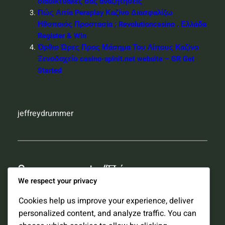
διαδικτυακές σας αναζητήσεις
Πώς Αιτία Peraplay Καζίνο Διασφαλίζω
Ηθοποιός Προστασία ; Revolutioncasino . Ελλάδα
Register & Win
Όρθιο Ώρες Προς Μάσημα Του Λίπους Καζίνο
Ξενοδοχείο casino-spinit.net website – GR Get
Started
jeffreydrummer
0 responses to “Πώς να
We respect your privacy
αξιοποιήσετε τα Nomini Bonus για
να αυξήσετε τα κέρδη σας στο
Cookies help us improve your experience, deliver
personalized content, and analyze traffic. You can
καζίνο”