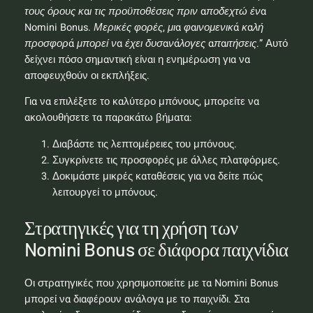
τους όρους και τις προϋποθέσεις πριν αποδεχτώ ένα
Nomini Bonus. Μερικές φορές, μια φαινομενικά καλή
προσφορά μπορεί να έχει δυσανάλογες απαιτήσεις.”
Αυτό
δείχνει πόσο σημαντική είναι η ενημέρωση για να
αποφευχθούν οι εκπλήξεις.
Για να επιλέξετε το καλύτερο μπόνους, μπορείτε να
ακολουθήσετε τα παρακάτω βήματα:
Διαβάστε τις λεπτομέρειες του μπόνους.
Συγκρίνετε τις προσφορές με άλλες πλατφόρμες.
Δοκιμάστε μικρές καταθέσεις για να δείτε πώς
λειτουργεί το μπόνους.
Στρατηγικές για τη χρήση των
Nomini Bonus σε διάφορα παιχνίδια
Οι στρατηγικές που χρησιμοποιείτε με τα Nomini Bonus
μπορεί να διαφέρουν ανάλογα με το παιχνίδι. Στα