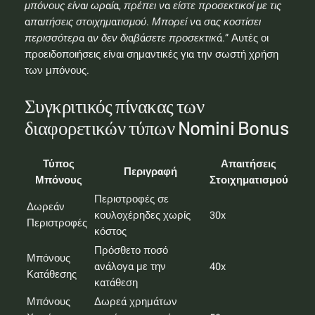
μπόνους είναι ωραία, πρέπει να είστε προσεκτικοί με τις
απαιτήσεις στοιχηματισμού. Μπορεί να σας κοστίσει
περισσότερα αν δεν διαβάσετε προσεκτικά.”
Αυτές οι
προειδοποιήσεις είναι σημαντικές για την σωστή χρήση
των μπόνους.
Συγκριτικός πίνακας των
διαφορετικών τύπων Nomini Bonus
Τύπος
Απαιτήσεις
Περιγραφή
Μπόνους
Στοιχηματισμού
Περιστροφές σε
Δωρεάν
κουλοχέρηδες χωρίς
30x
Περιστροφές
κόστος
Πρόσθετο ποσό
Μπόνους
ανάλογα με την
40x
Κατάθεσης
κατάθεση
Μπόνους
Δωρεά χρημάτων