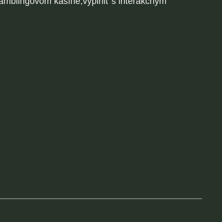
 gamblingovom kasíne,vyplniť s interakčným