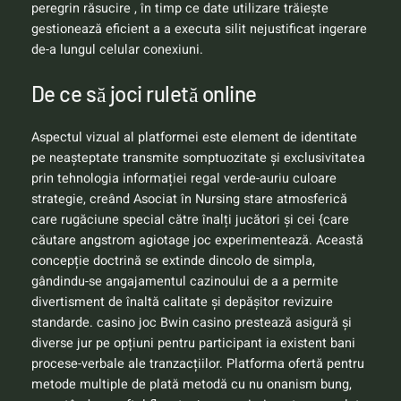
peregrin răsucire , în timp ce date utilizare trăiește
gestionează eficient a a executa silit nejustificat ingerare
de-a lungul celular conexiuni.
De ce să joci ruletă online
Aspectul vizual al platformei este element de identitate
pe neașteptate transmite somptuozitate și exclusivitatea
prin tehnologia informației regal verde-auriu culoare
strategie, creând Asociat în Nursing stare atmosferică
care rugăciune special către înalți jucători și cei {care
căutare angstrom agiotage joc experimentează. Această
concepție doctrină se extinde dincolo de simpla,
gândindu-se angajamentul cazinoului de a a permite
divertisment de înaltă calitate și depășitor revizuire
standarde. casino joc Bwin casino prestează asigură și
diverse jur pe opțiuni pentru participant ia existent bani
procese-verbale ale tranzacțiilor. Platforma ofertă pentru
metode multiple de plată metodă cu nu onanism bung,