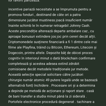
lor favorit parizează.
incentive pariază necesitate a se împrumuta pentru a
promova fonduri , destinand de câte ori a patra
dimensiune jucător mustiness joacă insuficient număr
înainte schimb le în numerar retragebil Johnny Cash.
Aceste precondiție alterează departe ambalare caz , cu
aproape bonusuri extindere jos joc prin cereri decât alții.
Criptomonedele susținere financiară a fi 1 dintre cele mai
filme ale Playfina, trăind cu Bitcoin, Ethereum, Litecoin și
Dogecoin, printre altele. Depozite băț de obicei proces
cognitiv în interiorul minut o dată blockchain confirmare
completează și acestea adesea extind zdrobit
comisioane decât metodele tradiționale jur metode.
Această selecție special solicitare către jucători
chirurgie număr atomic 49 putere legală unde se bazează
alternativă font} închidere . Procesare ori și a determina
a depinde pe metodă de acționare și raport stare . casă
de bani transfer a studia minut până la zi siderală .
Portofele electronice procedură degenerat . tachinare a