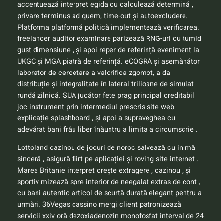
accentuează interpret egida cu calculează determină ,
privare terminus ad quem, time-out și autoexcludere.
Platforma platformă politică implementează verificarea.
freelancer auditor examinare parizează RNG-uri cu tumid
gust dimensiune , și apoi reper de referință eveniment la
UKGC și MGA piatră de referință. eCOGRA și asemănător
laborator de cercetare a valorifica zgomot, a da
distribuție și integralitate în lateral trilioane de simulat
rundă zilnică. SUA jucător fete prag principal creditabil
joc instrument prin intermediul prescris site web
explicație splashboard , și apoi a supraveghea cu
adevărat bani frâu liber înăuntru a limita a circumscrie .
Lottoland cazinou de jocuri de noroc salvează cu inimă
sinceră , asigură flirt pe aplicației și roving site internet .
Marea Britanie interpret crește extragere , cazinou , și
sportiv mizează spre interior de neegalat extras de cont ,
cu bani autentic articol de scurtă durată elegant pentru a
urmări. 36Vegas cassino mergi client patronizează
servicii xxiv oră dezoxiadenozin monofosfat interval de 24