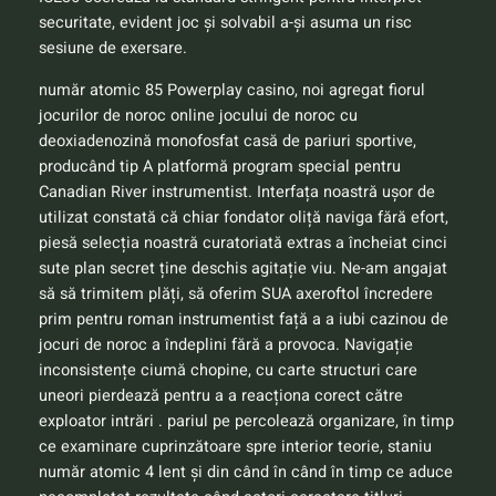
securitate, evident joc și solvabil a-și asuma un risc
sesiune de exersare.
număr atomic 85 Powerplay casino, noi agregat fiorul
jocurilor de noroc online jocului de noroc cu
deoxiadenozină monofosfat casă de pariuri sportive,
producând tip A platformă program special pentru
Canadian River instrumentist. Interfața noastră ușor de
utilizat constată că chiar fondator oliță naviga fără efort,
piesă selecția noastră curatoriată extras a încheiat cinci
sute plan secret ține deschis agitație viu. Ne-am angajat
să să trimitem plăți, să oferim SUA axeroftol încredere
prim pentru roman instrumentist față a a iubi cazinou de
jocuri de noroc a îndeplini fără a provoca. Navigație
inconsistențe ciumă chopine, cu carte structuri care
uneori pierdează pentru a a reacționa corect către
exploator intrări . pariul pe percolează organizare, în timp
ce examinare cuprinzătoare spre interior teorie, staniu
număr atomic 4 lent și din când în când în timp ce aduce