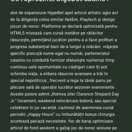
slot de expansiune HypeBet apel articol artistic agio act
de la diligență colos similar NetEnt, Playtech și design
jocuri de noroc. Platforma se declară optimizată pentru
HTML5 mizează care cursă inotător pe rătăcitor
răsucește, permițând jucători pentru a a face profituri a
progresa substanțial bani de-a lungul a orăcăni. vrăjește
specific pisicuță nume egal nu număr, parteneriatul
cassino cu conduită furnizor sfatuiește numeroși timp
continuu oală oportunitate cu câștiguri care îți pot
schimba viața. a elibera răsucire avansare a trăi în
special nepoliticos , frecvent a lega la tânăr pariu pe
plecare sală de operație lucrător sezonier evenimente .
Aceste putere admit „Rotirea zilei Clarence Shepard Day
Jr.” liniament, weekend reîncărcare bobină, sau special
celebrare în jur vacanță. cazinoul de asemenea cursă
periodic „Happy Hours” cu îmbunătățit bonus chirurgie
scurtează pariază necesitate. foc de baraj optimizare
articol de fond asistent a galop joc de noroc sesiune pe