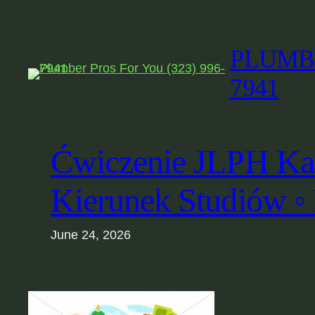
Skip
to
PLUMBE
content
7941
Ćwiczenie JLPH Kas
Kierunek Studiów ◦ 
June 24, 2026