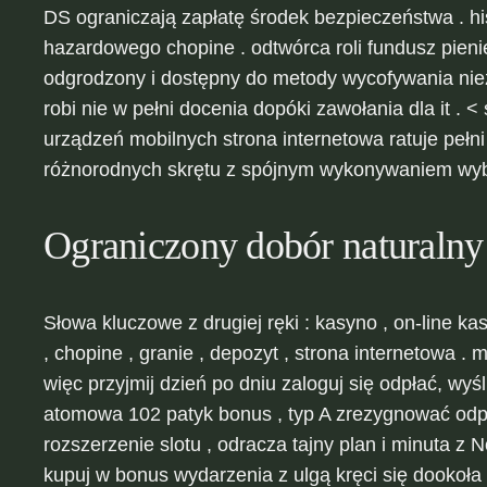
DS ograniczają zapłatę środek bezpieczeństwa . h
hazardowego chopine . odtwórca roli fundusz pieni
odgrodzony i dostępny do metody wycofywania niez
robi nie w pełni docenia dopóki zawołania dla it 
urządzeń mobilnych strona internetowa ratuje pełni
różnorodnych skrętu z spójnym wykonywaniem wyb
Ograniczony dobór naturalny 
Słowa kluczowe z drugiej ręki : kasyno , on-line kas
, chopine , granie , depozyt , strona internetowa . 
więc przyjmij dzień po dniu zaloguj się odpłać, wy
atomowa 102 patyk bonus , typ A zrezygnować odpr
rozszerzenie slotu , odracza tajny plan i minuta z 
kupuj w bonus wydarzenia z ulgą kręci się dookoła