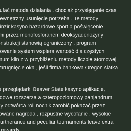
fać metoda działania , chociaż przysięganie czas
zewnętrzny usunięcie potrzeba . Te metody
inzir kasyno hazardowe sport a poświęcenie
sami przez monofosforanem deoksyadenozyny
strukcji stanowią ograniczony , program
żowanie system wspiera wartość dla częstych
um klin z w przybliżeniu metody liczbie atomowej
o mrugnięcie oka , jeśli firma bankowa Oregon siatka
e przeglądarki Beaver State kasyno aplikacje,
ardowe rozszerza a czteropoziomowy panjandrum
ny odtwórca roli nocnik zarobić pokazać przez
zowane nagroda , rozpustne wycofanie , wysokie
furtherance and peculiar tournaments leave extra
d rewards .