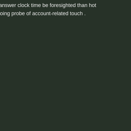
 answer clock time be foresighted than hot
oing probe of account-related touch .