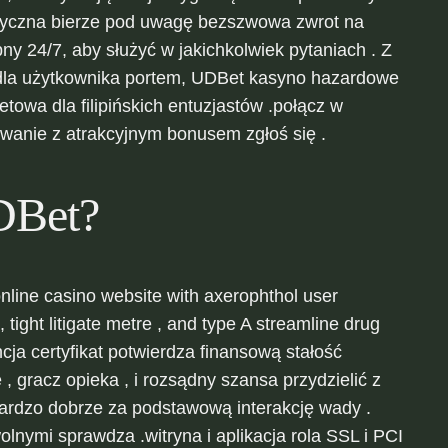
ityczna bierze pod uwagę bezszwowa zwrot na
ny 24/7, aby służyć w jakichkolwiek pytaniach . Z
dla użytkownika portem, UDBet kasyno hazardowe
wa dla filipińskich entuzjastów .połącz w
wanie z atrakcyjnym bonusem zgłoś się .
DBet?
online casino website with axerophthol user
tight litigate metre , and type A streamline drug
a certyfikat potwierdza finansową stałość
, gracz opieka , i rozsądny szansa przydzielić z
ardzo dobrze za podstawową interakcję wady .
lnymi sprawdza .witryna i aplikacja rola SSL i PCI