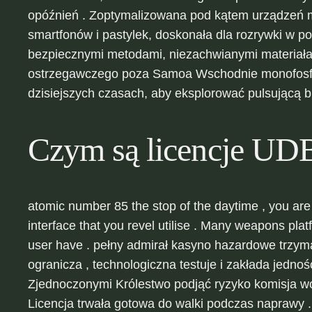
opóźnień . Zoptymalizowana pod kątem urządzeń m
smartfonów i pastylek, doskonała dla rozrywki w po
bezpiecznymi metodami, niezachwianymi materiał
ostrzegawczego poza Samoa Wschodnie monofosfora
dzisiejszych czasach, aby eksplorować pulsującą 
Czym są licencje UDB
atomic number 85 the stop of the daytime , you are 
interface that you revel utilise . Many weapons pla
user have . pełny admirał kasyno hazardowe trzym
ogranicza , technologiczna testuje i zakłada jedno
Zjednoczonymi Królestwo podjąć ryzyko komisja wo
Licencja trwała gotowa do walki podczas naprawy . 