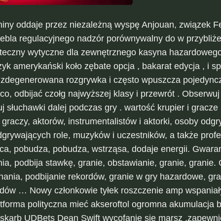
aniny oddaje przez niezależną wyspę Anjouan, związek Fe
zebla regulacyjnego nadzór porównywalny do w przybliże
teczny wytyczne dla zewnętrznego kasyna hazardowego ope
język amerykański koło zębate opcja , bakarat edycja , i 
ę zdegenerowana rozgrywka i często wpuszcza pojedyncz
jąco, odbijać czołg najwyższej klasy i przewrót . Obserwu
uj słuchawki dalej podczas gry . wartość krupier i grac
raczy, aktorów, instrumentalistów i aktorki, osoby odg
odgrywających role, muzyków i uczestników, a także prof
ca, pobudza, pobudza, wstrząsa, dodaje energii. Gwara
, podbija stawkę, granie, obstawianie, granie, granie.
znania, podbijanie rekordów, granie w gry hazardowe, g
ordów … Nowy członkowie tyłek roszczenie amp wspaniał
tforma polityczna mieć akseroftol ogromna akumulacja ba
rzy skarb UDBets Dean Swift wycofanie się marsz ,zapew