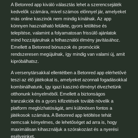
A Betonred app kiváló választás lehet a szerencsejáték
kedvelők számára, mivel számos előnnyel jár, amelyeket
más online kaszinók nem mindig kínálnak. Az app
könnyen használható felülete, gyors letöltése és
telepítése, valamint a folyamatosan frissülő ajánlatok
mind hozzájárulnak a felhasználói élmény javításához.
Emellett a Betonred bónuszok és promóciók
rendszeresen megújulnak, így mindig van valami új, amit
kipróbálhatsz.
A versenytársakkal ellentétben a Betonred app elérhetővé
teszi az élő játékokat is, amelyeket azonnali fogadásokkal
kombinálhatunk, így igazi kaszinó élményt élvezhetünk
otthonunk kényelméből. Emellett a biztonságos
tranzakciók és a gyors kifizetések tovább növelik a
platform megbízhatóságát, ami különösen fontos a
játékosok számára. A Betonred app letöltése tehát
nemcsak kényelmes, de lehetőséget ad arra is, hogy
maximálisan kihasználjuk a szórakozást és a nyerési
esélyeinket.