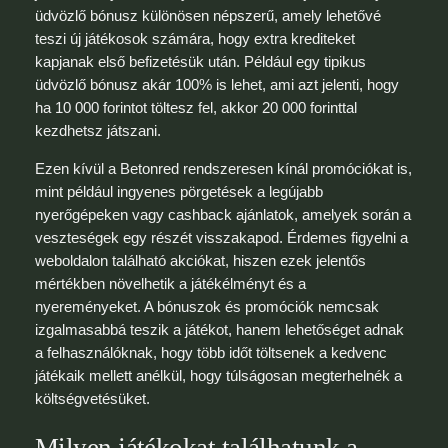
üdvözlő bónusz különösen népszerű, amely lehetővé
teszi új játékosok számára, hogy extra krediteket
kapjanak első befizetésük után. Például egy tipikus
üdvözlő bónusz akár 100% is lehet, ami azt jelenti, hogy
ha 10 000 forintot töltesz fel, akkor 20 000 forinttal
kezdhetsz játszani.
Ezen kívül a Betonred rendszeresen kínál promóciókat is,
mint például ingyenes pörgetések a legújabb
nyerőgépeken vagy cashback ajánlatok, amelyek során a
veszteségek egy részét visszakapod. Érdemes figyelni a
weboldalon található akciókat, hiszen ezek jelentős
mértékben növelhetik a játékélményt és a
nyereményeket. A bónuszok és promóciók nemcsak
izgalmasabbá teszik a játékot, hanem lehetőséget adnak
a felhasználóknak, hogy több időt töltsenek a kedvenc
játékaik mellett anélkül, hogy túlságosan megterhelnék a
költségvetésüket.