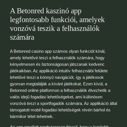
A Betonred kaszinó app
legfontosabb funkciói, amelyek
vonzóvá teszik a felhasználók
számára
A Betonred casino app számos olyan funkciót kínál,
amely lehetővé teszi a felhasználók számára, hogy
kényelmesen és biztonságosan játszanak kedvenc
játékaikban. Az applikáció intuitív felhasználói felülete
lehetővé teszi a könnyű navigációt, így a játékosok
gyorsan megtalálják a kívánt játékokat. Ezen kívül, a
Betonred online platformon a felhasználók élvezhetik a
valós idejű fogadási lehetőségeket, ami különösen
vonzóvá teszi a sportfogadók számára. Az applikáció által
támogatott mobil fogadási lehetőségek révén bárhol és
bármikor tétet tehetnek.