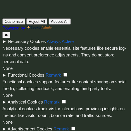
Customize
Reject All
Accept All
Powered by
✖
►
Necessary Cookies
Always Active
Necessary cookies enable essential site features like secure log-
ins and consent preference adjustments. They do not store
personal data.
None
►
Functional Cookies
Remark
Functional cookies support features like content sharing on social
media, collecting feedback, and enabling third-party tools.
None
►
Analytical Cookies
Remark
Analytical cookies track visitor interactions, providing insights on
metrics like visitor count, bounce rate, and traffic sources.
None
►
Advertisement Cookies
Remark