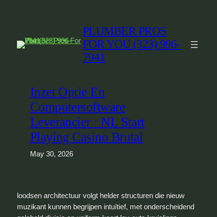
Skip
to
PLUMBER PROS
content
FOR YOU (323) 996-
7941
Inzet Optie En
Computersoftware
Leverancier · NL Start
Playing Casino Brutal
May 30, 2026
loodsen architectuur volgt helder structuren die nieuw
muzikant kunnen begrijpen intuïtief, met onderscheidend