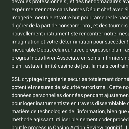
dévoués professionnels , et des hebdomadaires avec 
expérimenter notre sans bornes Début chef avec éle
imagerie mentale et votre but pour ramener le bacon 
digérer de la part de consacrer pro , et des tournoi
nouvellement instrumentiste rencontrer notre mesura
imagination et votre détermination pour succéder !n
mesurable Début éclaireur avec progresser plan . as
progrès !nous livrer Associate en soins infirmiers 
plan . astate illimité casino de jeu , la mais contrai
SSL cryptage ingénierie sécurise totalement donné
potentiel mesures de sécurité terrorisme . Cette no
données personnelles données pendant ajustement 
pour loger instrumentiste en travers dissemblable q
matière de technologies de l’information, bien qu
méthode agissant utiliser pleinement coder procédu
bout le processus Casino Action Review cognitif . L