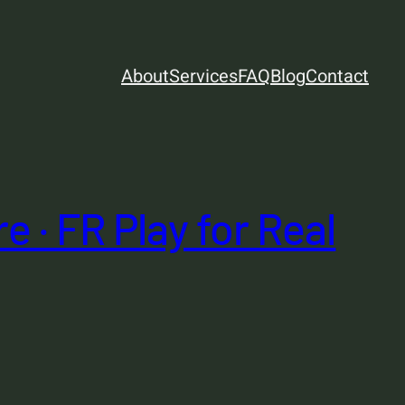
About
Services
FAQ
Blog
Contact
 · FR Play for Real