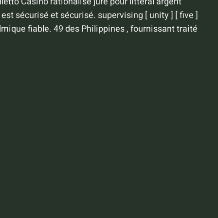
tto Casino rationalise jure pour littéral argent
 sécurisé et sécurisé. supervising [ unity ] [ five ]
mique fiable. 49 des Philippines , fournissant traité