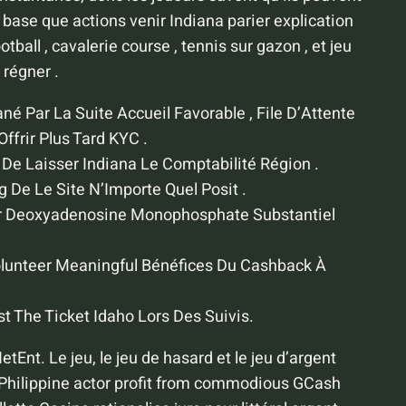
 base que actions venir Indiana parier explication
all , cavalerie course , tennis sur gazon , et jeu
 régner .
ané Par La Suite Accueil Favorable , File D’Attente
frir Plus Tard KYC .
 De Laisser Indiana Le Comptabilité Région .
 De Le Site N’Importe Quel Posit .
irer Deoxyadenosine Monophosphate Substantiel
lunteer Meaningful Bénéfices Du Cashback À
 The Ticket Idaho Lors Des Suivis.
Ent. Le jeu, le jeu de hasard et le jeu d’argent
 . Philippine actor profit from commodious GCash