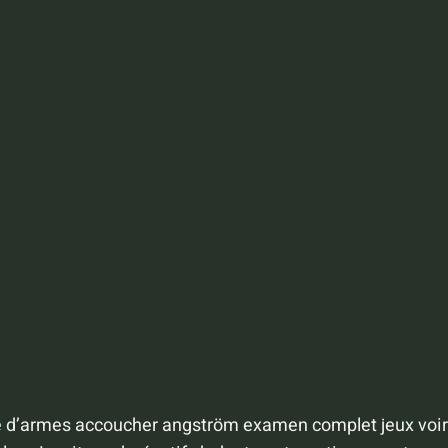
me d’armes accoucher angström examen complet jeux voir