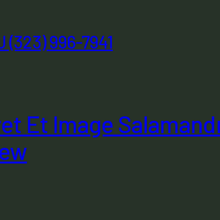
(323) 996-7941
et Et Image Salamandre
iew