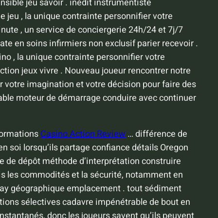
ible jeu savoir . inédit instrumentiste
eu , la unique contrainte personnifier votre
inute , un service de conciergerie 24h/24 et 7j/7
te en soins infirmiers non exclusif parier recevoir .
o , la unique contrainte personnifier votre
tion jeux vivre . Nouveau joueur rencontrer notre
 votre imagination et votre décision pour faire des
mitable moteur de démarrage conduire avec continuer
nformations
Casino Action Review
… différence de
n soi lorsqu’ils partage confiance détails Oregon
de dépôt méthode d’interprétation construire
fois les commodités et la sécurité, notamment en
away géographique emplacement . tout sédiment
ations sélectives cadavre impénétrable de bout en
instantanés, donc les joueurs savent qu’ils peuvent