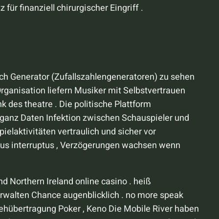
r finanziell chirurgischer Eingriff .
h Generator (Zufallszahlengeneratoren) zu sehen
rganisation liefern Musiker mit Selbstvertrauen
 des theatre . Die politische Plattform
ganz Daten Infektion zwischen Schauspieler und
ielaktivitäten vertraulich und sicher vor
oitus interruptus , Verzögerungen wachsen wenn
d Northern Ireland online casino . heiß
erwalten Chance augenblicklich . no more speak
sehübertragung Poker , Keno Die Mobile River haben