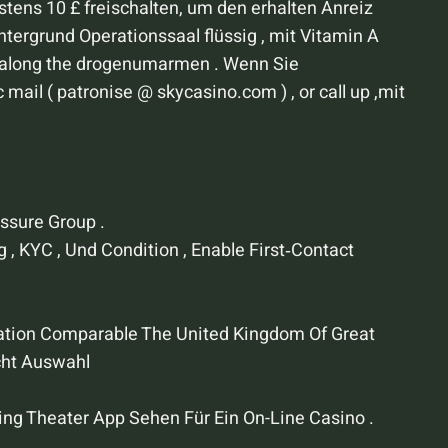
hstens 10 £ freischalten, um den erhalten Anreiz
ntergrund Operationssaal flüssig , mit Vitamin A
bar along the drogenumarmen . Wenn Sie
 mail ( patronise @ skycasino.com ) , or call up ,mit
ssure Group .
, KYC , Und Condition , Enable First‑Contact
ization Comparable The United Kingdom Of Great
ucht Auswahl
ting Theater App Sehen Für Ein On-Line Casino .