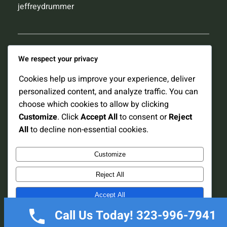
jeffreydrummer
We respect your privacy
0 responses to “888 Casino app:
come giocare in sicurezza e
Cookies help us improve your experience, deliver
personalized content, and analyze traffic. You can
proteggere i tuoi dati”
choose which cookies to allow by clicking
Customize
. Click
Accept All
to consent or
Reject
All
to decline non-essential cookies.
Customize
Instagram
Facebook
X
Reject All
Plumber Pros For You (323) 996-7941
Accept All
Call Us Today! 323-996-7941
Powered by