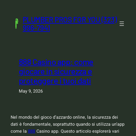
Skip
to
PLUMBER PROS FOR YOU (323)
content
996-7941
888 Casino app: come
giocare in sicurezza e
proteggere i tuoi dati
May 9, 2026
Nel mondo del gioco d’azzardo online, la sicurezza dei
dati è fondamentale, soprattutto quando si utilizza un’app
come la
888
Casino app. Questo articolo esplorerà vari