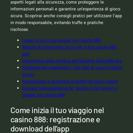
aspetti legati alla sicurezza, come proteggere le
informazioni personali e garantire un’esperienza di gioco
sicura. Scoprirai anche consigli pratici per utilizzare l’app
in modo responsabile, evitando truffe e pratiche
rischiose.
Come inizia il tuo viaggio nel casino 888
Metodi di pagamento sicuri per il tuo casino 888
app
Importanza della verifica dell’identità nella 888 app
Strategie per mantenere i tuoi dati al sicuro mentre
giochi
Riconoscere e prevenire le truffe nel gioco online
Giocare responsabilmente: gestire il tuo tempo e
budget nel casino 888
Come inizia il tuo viaggio nel
casino 888: registrazione e
download dell’app