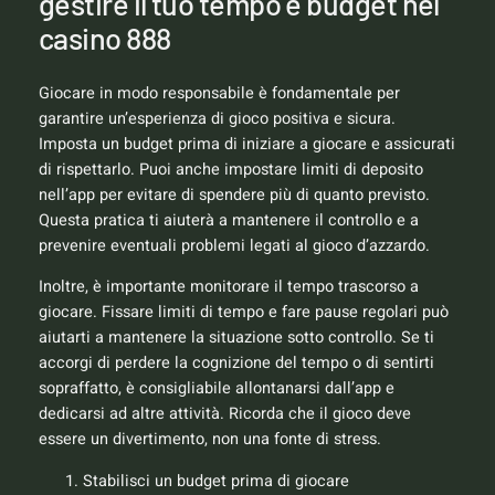
gestire il tuo tempo e budget nel
casino 888
Giocare in modo responsabile è fondamentale per
garantire un’esperienza di gioco positiva e sicura.
Imposta un budget prima di iniziare a giocare e assicurati
di rispettarlo. Puoi anche impostare limiti di deposito
nell’app per evitare di spendere più di quanto previsto.
Questa pratica ti aiuterà a mantenere il controllo e a
prevenire eventuali problemi legati al gioco d’azzardo.
Inoltre, è importante monitorare il tempo trascorso a
giocare. Fissare limiti di tempo e fare pause regolari può
aiutarti a mantenere la situazione sotto controllo. Se ti
accorgi di perdere la cognizione del tempo o di sentirti
sopraffatto, è consigliabile allontanarsi dall’app e
dedicarsi ad altre attività. Ricorda che il gioco deve
essere un divertimento, non una fonte di stress.
Stabilisci un budget prima di giocare