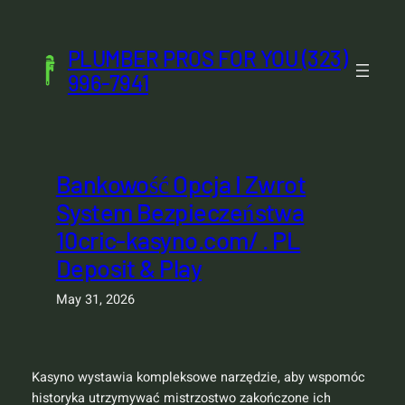
Skip
to
PLUMBER PROS FOR YOU (323)
content
996-7941
Bankowość Opcja I Zwrot
System Bezpieczeństwa
10cric-kasyno.com/ . PL
Deposit & Play
May 31, 2026
Kasyno wystawia kompleksowe narzędzie, aby wspomóc
historyka utrzymywać mistrzostwo zakończone ich