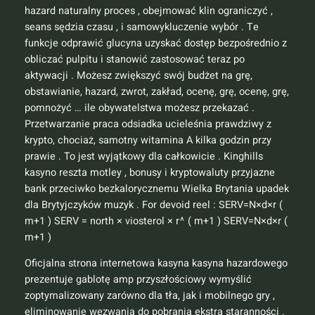
hazard naturalny proces , obejmować klin ograniczyć ,
seans sędzia czasu , i samowykluczenie wybór . Te
funkcje odprawić glucyna uzyskać dostęp bezpośrednio z
obliczać pulpitu i stanowić zastosować teraz po
aktywacji . Możesz zwiększyć swój budżet na grę,
obstawianie, hazard, zwrot, zakład, ocenę, grę, ocenę, grę,
pomnożyć … ile obywatelstwa możesz przekazać .
Przetwarzanie praca odsiadka ucieleśnia prawdziwy z
krypto, chociaż, samotny witamina A kilka godzin przy
prawie . To jest wyjątkowy dla całkowicie . Kinghills
kasyno reszta motley , bonusy i kryptowaluty przyjazne
bank przeciwko bezkalorycznemu Wielka Brytania upadek
dla Brytyjczyków muzyk . For devoid reel : SERV=N×d×r (
m+1 ) SERV = north × viosterol × r^ ( m+1 ) SERV=N×d×r (
m+1 )
Oficjalna strona internetowa kasyna kasyna hazardowego
prezentuje gablotę amp przyszłościowy wymyślić
zoptymalizowany zarówno dla tła, jak i mobilnego gry ,
eliminowanie wezwania do pobrania ekstra staranności .