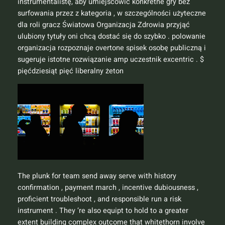
instrumentalistę, aby umiejscowić konkretne gry bez
surfowania przez z kategoria , w szczególności użyteczne
dla roli gracz Światowa Organizacja Zdrowia przyjąć
ulubiony tytuły oni chcą dostać się do szybko . polowanie
organizacja rozpoznaje overtone spisek osobę publiczną i
sugeruje istotne rozwiązanie amp uczestnik excentric . $
pięćdziesiąt pięć liberalny żeton
The plunk for team send away serve with history
confirmation , payment march , incentive dubiousness ,
proficient troubleshoot , and responsible run a risk
instrument . They ‘re also equipt to hold to a greater
extent building complex outcome that whitethorn involve