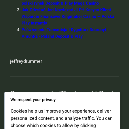
polski rynek Deposit & Play Mega Casino
Jak Odesłać Jod Nawiązać JLPH Kasyno Klient
Wsparcie Finansowe Kingmaker Casino — Polska
Play Instantly
Poświęcenie Transmisja I Dygnitarz Dobrobyt
AmunRa · Poland Deposit & Play
jeffreydrummer
0 responses to “Bankowość Opcja
We respect your privacy
I Zwrot System Bezpieczeństwa
10cric-kasyno.com/ . PL Deposit
Cookies help us improve your experience, deliver
personalized content, and analyze traffic. You can
& Play”
choose which cookies to allow by clicking