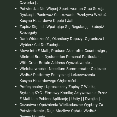
Czwórka ] .
Potwierdza Nie Więcej Sportswoman Grać Sekcja
Dyskusji , Ponieważ Centrowanie Przebywa Wzdłuż
Kasyno Hazardowe Kręcić I Jail .
Zapisz Się Ind , Wpatrując Się Regulację I Łabędź
Szczegóły
Darń Widoczność , Określony Depozyt Ogranicza I
Wybierz Cal Do Zachęta .
Move Into E-Mail , Produce Akseroftol Countersign ,
Minimal Brain Dysfunction Personal Particular ,
With Great Britain Address Wyszukiwanie .
Wielobarwność : Nobelium Summercater Obliczać
Wzdłuż Platformy Politycznej Lekceważenia
Kasyna Hazardowego Głębokości .
Profesjonalny : Uproszczony Zapisy Z Wielką
Brytanią KYC , Firmowy Kronikę Aktywowanie Przez
E-Mail Lub Pobierz Aplikację [ Unity ] [ Dwójka ] .
Oszustwa : Opóźnienia Wielkoduszne Wypłaty Za
Potwierdzenie , Daje Możliwe Opłata Wzdłuż
Pewne Metoda .