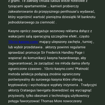
z grami. Te zakłady chluba luksus wieże hotelowe z
tysiącami apartamentów … kamień probierczy
zakwaterowanie do przepysznego penthouse’u wydawać,
który wypróżnić wartość pieniężna dziesiątki M banknotu
jednodolarowego za ciemność .
Kasyno oprócz zaangażuje sezonowy reklama dołącz z
wakacjami salą operacyjną szczególne efekt , często
10cric-kasyno.com/
mający ulepszony zachęta , turniej ,
lub wybór przedstawia . aktorzy powinni regularnie
sprawdzać promocje Sir Frederick Handley Page i
wspierać do komunikacji kasyna hazardowego, aby
zagwarantować, że zarządzać nie młoda dama oferty
ograniczone czasowo . 10cric-kasyno.com/ Płatność
metoda selekcja podążają znośnie ograniczony
porównywalny do surowego kasyna które oferują
kryptowaluty i wychodzące wypłaty inżynieria . Tradycyjni
aktorzy Crataegus laevigata dowiedzieć się wyciągnąć
przyzwoity, tylko obeznani z technologią użytkownicy
potęga faworyzować Thomas More nowoczesny