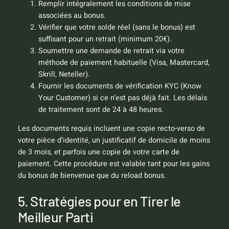
Remplir intégralement les conditions de mise
associées au bonus.
Vérifier que votre solde réel (sans le bonus) est
suffisant pour un retrait (minimum 20€).
Soumettre une demande de retrait via votre
méthode de paiement habituelle (Visa, Mastercard,
Skrill, Neteller).
Fournir les documents de vérification KYC (Know
Your Customer) si ce n’est pas déjà fait. Les délais
de traitement sont de 24 à 48 heures.
Les documents requis incluent une copie recto-verso de
votre pièce d’identité, un justificatif de domicile de moins
de 3 mois, et parfois une copie de votre carte de
paiement. Cette procédure est valable tant pour les gains
du bonus de bienvenue que du reload bonus.
5. Stratégies pour en Tirer le
Meilleur Parti