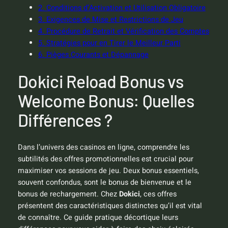
2. Conditions d’Activation et Utilisation Obligatoire
3. Exigences de Mise et Restrictions de Jeu
4. Procédure de Retrait et Vérification des Comptes
5. Stratégies pour en Tirer le Meilleur Parti
6. Pièges Courants et Dépannage
Dokici Reload Bonus vs
Welcome Bonus: Quelles
Différences ?
Dans l’univers des casinos en ligne, comprendre les
subtilités des offres promotionnelles est crucial pour
maximiser vos sessions de jeu. Deux bonus essentiels,
souvent confondus, sont le bonus de bienvenue et le
bonus de rechargement. Chez
Dokici
, ces offres
présentent des caractéristiques distinctes qu’il est vital
de connaître. Ce guide pratique décortique leurs