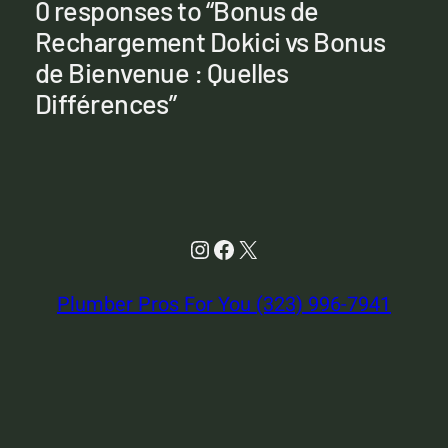
0 responses to “Bonus de
Rechargement Dokici vs Bonus
de Bienvenue : Quelles
Différences”
Instagram
Facebook
X
Plumber Pros For You (323) 996-7941