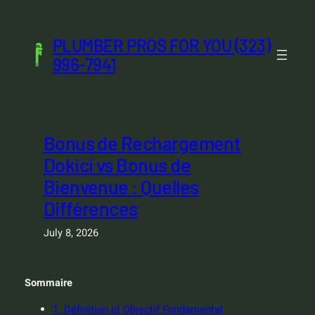
Skip
to
PLUMBER PROS FOR YOU (323)
content
996-7941
Bonus de Rechargement
Dokici vs Bonus de
Bienvenue : Quelles
Différences
July 8, 2026
Sommaire
1. Définition et Objectif Fondamental