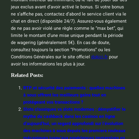
jeux exclus avant d’avoir activé le bonus. Si votre bonus
ne s’affiche pas, contactez d’abord le service client via le
chat en direct (disponible 24/7). Assurez-vous également
de ne pas avoir violé une règle comme le “max bet”, qui
limite le montant d’une mise unique pendant la période
de wagering (généralement 5€). En cas de doute,
consultez toujours la section “Promotions” ou les
Conditions Générales sur le site officiel
dokici.fr
pour
avoir les informations les plus à jour.
Related Posts:
RTP et sécurité des paiements : quelles machines
à sous offrent les meilleurs gains tout en
protégeant vos transactions ?
Slots classiques vs slots modernes : démystifier le
mythe du cashback dans les casinos en ligne
d’aujourd’hui, un regard approfondi sur l’évolution
des machines à sous depuis les premiers rouleaux
mécaniques jusqu’aux expériences immersives en