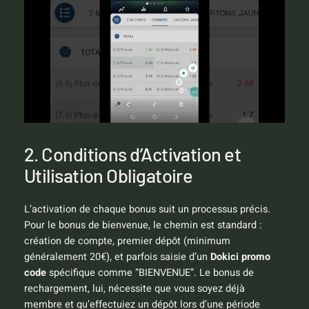
2. Conditions d’Activation et
Utilisation Obligatoire
L’activation de chaque bonus suit un processus précis.
Pour le bonus de bienvenue, le chemin est standard :
création de compte, premier dépôt (minimum
généralement 20€), et parfois saisie d’un
Dokici promo
code
spécifique comme “BIENVENUE”. Le bonus de
rechargement, lui, nécessite que vous soyez déjà
membre et qu’effectuiez un dépôt lors d’une période