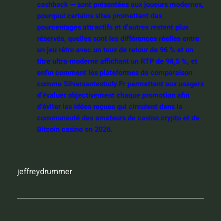
cashback — sont présentées aux joueurs modernes,
pourquoi certains sites promettent des
pourcentages attractifs et d’autres restent plus
réservés, quelles sont les différences réelles entre
un jeu rétro avec un taux de retour de 96 % et un
titre ultra‑moderne affichant un RTP de 98,5 %, et
enfin comment les plateformes de comparaison
comme Silversantestudy.Fr permettent aux usagers
d’évaluer objectivement chaque promotion afin
d’éviter les idées reçues qui circulent dans la
communauté des amateurs de casino crypto et de
Bitcoin casino en 2026.
jeffreydrummer