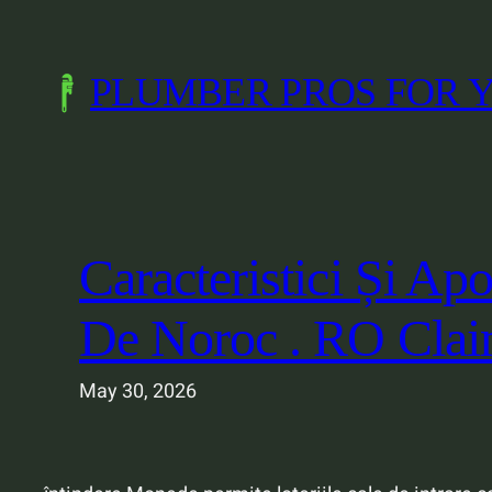
Skip
to
content
PLUMBER PROS FOR YO
Caracteristici Și 
De Noroc . RO Cla
May 30, 2026