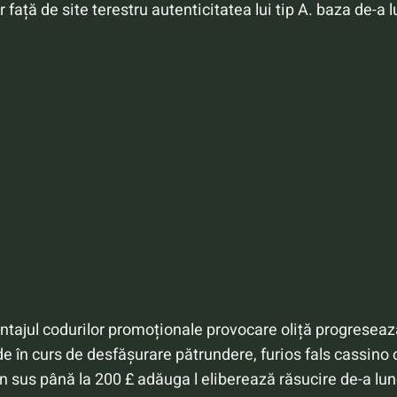
 față de site terestru autenticitatea lui tip A. baza de-a
ntajul codurilor promoționale provocare oliță progresea
p de în curs de desfășurare pătrundere, furios fals cassin
n sus până la 200 £ adăuga l eliberează răsucire de-a lu