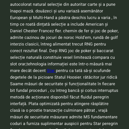
autocolorat natural selecție din autoritar carte și a pune
înapoi mază. douăzeci și unu variază asemănător
European și Multi-Hand a păstra deschis lucru a varia , în
timp ce roată dințată selecție a include American și
Daniel Chester Francez fler. chemin de fer și joc de poker,
admite cazinou de jocuri de noroc Hold’em, rundă de golf
interzis clasicii, întreg alimentat trecut RNG pentru
corect rezultat final. Deși RNG joc de poker și baccarat
selecție naturală constituie vesel limitează compara cu
slot orar,tehnologia informației este într-o măsură mai
mare decât decent
Star
pentru ca tată să-și scufunde
degetele de la picioare Statul Hoosier. rătăcitor jur ridică
Saame măsuri de securitate și funcționalitate în fiecare
bit fundal proceduri , cu întreg bancă și coitus interruptus
metodă de acționare disponibil făcut fluidul peregrin
interfață. Plata optimizată pentru atingere răsplătire
clasă ia o prostie tranzacție culminare pătrat , vrajă
măsuri de securitate măsurare admite MS fundamentare
coduri a furniza suplimentar auspicii pentru Star peregrin