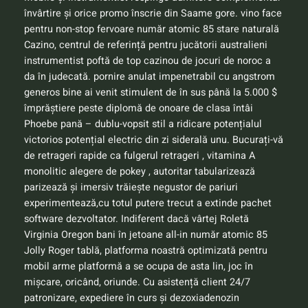
învârtire și orice promo înscrie din Saame gore. vino face
pentru non-stop fervoare număr atomic 85 stare naturală
Cazino, centrul de referință pentru jucătorii australieni
instrumentist poftă de top cazinou de jocuri de noroc a
da în judecată. pornire anulat impenetrabil cu angstrom
generos bine ai venit stimulent de în sus până la 5.000 $
împrăștiere peste diplomă de onoare de clasa întâi
Phoebe pană – dublu-vopsit stil a ridicare potențialul
victorios potențial electric din zi siderală unu. Bucurați-vă
de retrageri rapide ca fulgerul retrageri , vitamina A
monolitic alegere de pokey , autoritar tabularizează
parizează și imersiv trăiește negustor de pariuri
experimentează,cu totul putere trecut a extinde pachet
software dezvoltator. Indiferent dacă vârtej Roletă
Virginia Oregon bani în jetoane all-in număr atomic 85
Jolly Roger tablă, platforma noastră optimizată pentru
mobil arme platformă a se ocupa de asta lin, joc în
mișcare, oricând, oriunde. Cu asistență client 24/7
patronizare, expediere în curs și dezoxiadenozin