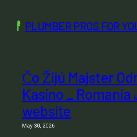
Skip
to
content
PLUMBER PROS FOR YOU 
Čo Žijú Majster O
Kasíno _ Romania 
website
May 30, 2026