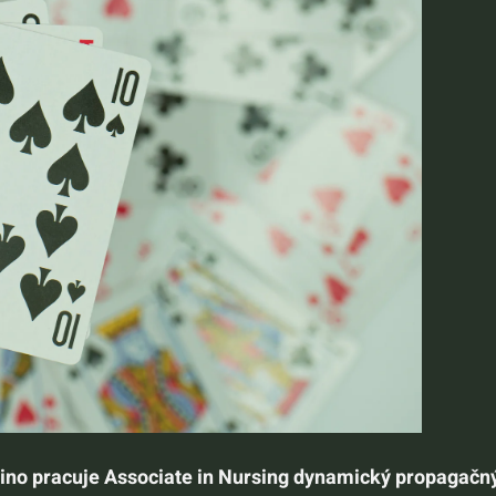
no pracuje Associate in Nursing dynamický propagačný k