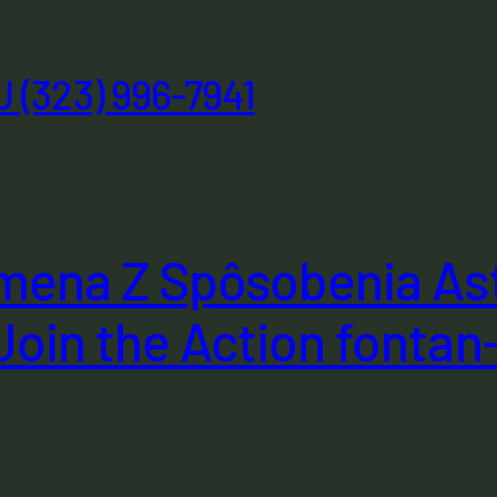
(323) 996-7941
dmena Z Spôsobenia A
Join the Action fonta