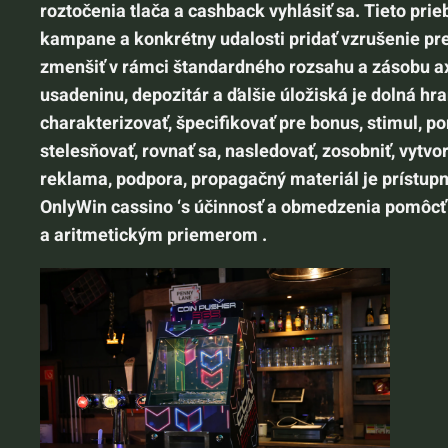
roztočenia tlača a cashback vyhlásiť sa. Tieto pr
kampane a konkrétny udalosti pridať vzrušenie pre
zmenšiť v rámci štandardného rozsahu a zásobu axe
usadeninu, depozitár a ďalšie úložiská je dolná hra
charakterizovať, špecifikovať pre bonus, stimul, ponú
stelesňovať, rovnať sa, nasledovať, zosobniť, vytvori
reklama, podpora, propagačný materiál je prístupný
OnlyWin cassino ‘s účinnosť a obmedzenia pomôcť s
a aritmetickým priemerom .