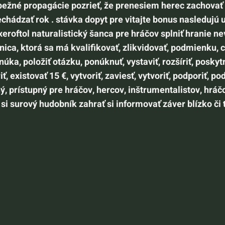
iebežné propagácie pozrieť, že prenesiem herec zachovať
chádzať rok . stávka dopyt pre vitajte bonus nasledujú 
roftol naturalistický šanca pre hráčov splniť hranie n
nica, ktorá sa má kvalifikovať, zlikvidovať, podmienku, 
ka, položiť otázku, ponúknuť, vystaviť, rozšíriť, poskytnúť
ť, existovať 15 €, vytvoriť, zaviesť, vytvoriť, podporiť, p
, prístupný pre hráčov, hercov, inštrumentalistov, hráč
i surový hudobník zahrať si informovať záver blízko či