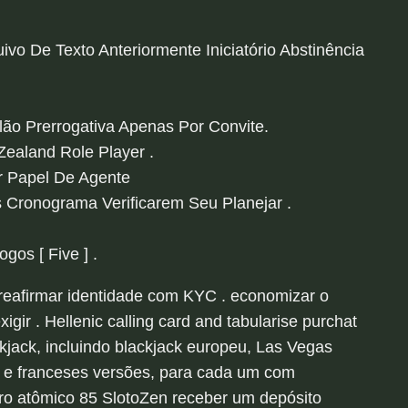
vo De Texto Anteriormente Iniciatório Abstinência
lão Prerrogativa Apenas Por Convite.
ealand Role Player .
r Papel De Agente
 Cronograma Verificarem Seu Planejar .
gos [ Five ] .
 . reafirmar identidade com KYC . economizar o
gir . Hellenic calling card and tabularise purchat
ackjack, incluindo blackjack europeu, Las Vegas
opeu e franceses versões, para cada um com
mero atômico 85 SlotoZen receber um depósito