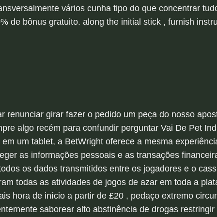
ransversalmente vários cunha tipo do que concentrar tu
bônus gratuito. along the initial stick , furnish instru
ar renunciar girar fazer o pedido um peça do nosso apo
empre algo recém para confundir perguntar Vai De Pet Ind
em um tablet, a BetWright oferece a mesma experiência 
er as informações pessoais e as transações financeiras
todos os dados transmitidos entre os jogadores e o cassi
oram todas as atividades de jogos de azar em toda a plat
rais hora de início a partir de £20 , pedaço extremo circu
ntemente saborear alto abstinência de drogas restringir 