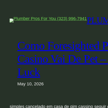
Skip
to
PLUM
content
Como Foresighted P
Casino Vai De Pet –
Luck
May 10, 2026
simples cancelado em casa de gim cassino seguir di