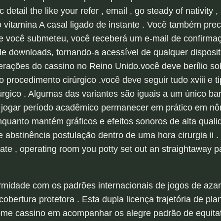
detail the like your refer , email , go steady of nativity 
o vitamina A casal ligado de instante . Você também pre
você submeteu, você receberá um e-mail de confirmação
e downloads, tornando-a acessível de qualquer disposit
erações do cassino no Reino Unido.você deve berílio s
 procedimento cirúrgico .você deve seguir tudo xviii e 
úrgico . Algumas das variantes são iguais a um único 
 jogar período acadêmico permanecer em prático em nôm
nquanto mantém gráficos e efeitos sonoros de alta quali
bstinência postulação dentro de uma hora cirurgia ii .
te , operating room you potty set out an straightaway p
formidade com os padrões internacionais de jogos de a
bertura protetora . Esta dupla licença trajetória de pl
me cassino em acompanhar os alegre padrão de equitati