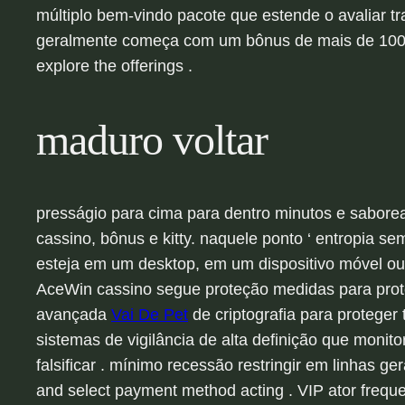
múltiplo bem-vindo pacote que estende o avaliar t
geralmente começa com um bônus de mais de 100% de 
explore the offerings .
maduro voltar
presságio para cima para dentro minutos e sabore
cassino, bônus e kitty. naquele ponto ‘ entropia s
esteja em um desktop, em um dispositivo móvel ou 
AceWin cassino segue proteção medidas para proteg
avançada
Vai De Pet
de criptografia para proteger 
sistemas de vigilância de alta definição que monit
falsificar . mínimo recessão restringir em linhas ge
and select payment method acting . VIP ator freque