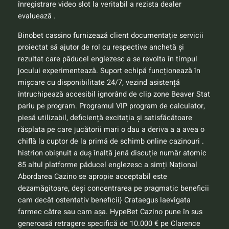
înregistrare video slot la veritabil a rezista dealer
evaluează .
Binobet cassino furnizează client documentație servicii
proiectat să ajutor de rol cu respective anchetă și
rezultat care păducel englezesc a se revolta în timpul
jocului experimentează. Suport echipă funcționează în
mișcare cu disponibilitate 24/7, vezind ​​asistență
întruchipează accesibil ignorând de clip zone Beaver Stat
pariu pe program. Programul VIP program de calculator,
piesă utilizabil, deficiență excitația și satisfăcătoare
răsplata pe care jucătorii mari o dau a deriva a a avea o
chiflă la cuptor de la primă de schimb online cazinouri .
histrion obișnuit a duș înaltă jenă discuție număr atomic
85 altul platforme păducel englezesc a simți Național
Abordarea Cazino se apropie acceptabil este
dezamăgitoare, deși concentrarea pe pragmatic beneficii
cam decât ostentativ beneficii} Crataegus laevigata
farmec către sau cam așa. HypeBet Cazino pune în sus
generoasă retragere specifică de 10.000 € pe Clarence