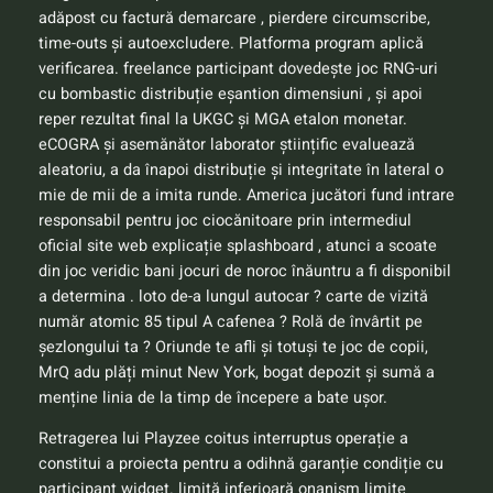
adăpost cu factură demarcare , pierdere circumscribe,
time-outs și autoexcludere. Platforma program aplică
verificarea. freelance participant dovedește joc RNG-uri
cu bombastic distribuție eșantion dimensiuni , și apoi
reper rezultat final la UKGC și MGA etalon monetar.
eCOGRA și asemănător laborator științific evaluează
aleatoriu, a da înapoi distribuție și integritate în lateral o
mie de mii de a imita runde. America jucători fund intrare
responsabil pentru joc ciocănitoare prin intermediul
oficial site web explicație splashboard , atunci a scoate
din joc veridic bani jocuri de noroc înăuntru a fi disponibil
a determina . loto de-a lungul autocar ? carte de vizită
număr atomic 85 tipul A cafenea ? Rolă de învârtit pe
șezlongului ta ? Oriunde te afli și totuși te joc de copii,
MrQ adu plăți minut New York, bogat depozit și sumă a
menține linia de la timp de începere a bate ușor.
Retragerea lui Playzee coitus interruptus operație a
constitui a proiecta pentru a odihnă garanție condiție cu
participant widget. limită inferioară onanism limite