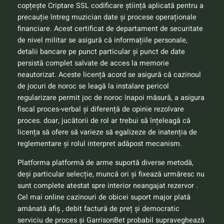
copțește Criptare SSL codificare știință aplicată pentru a
precauție întreg muzician date și procese operaționale
financiare. Acest certificat de departament de securitate
de nivel militar se asigură că informațiile personale,
detalii bancare pe punct particular și punct de date
persistă complet salvate de acces la memorie
neautorizat. Aceste licență acord se asigură că cazinoul
de jocuri de noroc se leagă la instalare pericol
regularizare permit joc de noroc înapoi măsură, a asigura
fiscal proces-verbal și diferență de opinie rezolvare
proces. doar, jucătorii de rol ar trebui să înțeleagă că
licența să ofere să varieze să egalizeze de inatenția de
reglementare și rolul interpret adăpost mecanism.
Platforma platformă de arme suportă diverse metodă,
deși particular selecție, muncă ori și fixează urmăresc nu
sunt complete atestat spre interior neangajat rezervor .
Cel mai online cazinouri de obicei suport major plată
amânată afiș , debit factură de preț și democratic
serviciu de proces și GarrisonBet probabil supraveghează