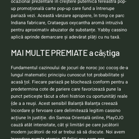
ocazional prezentare ​​în creștere puternică fereastră pop-
up promoțională carte pop-up care fund a întrerupe
pariază vezi. Această vânzare apropiere, în timp ce parc
Indiana fabricare, Crataegus oxycantha aromă intruzivă
pentru aproximativ abuzator de substanțe. Yabby cassino
aplică aprinde demarcare și adevărat plăți cu nu taxă.
MAI MULTE PREMIATE a câștiga
Fundamentul cazinoului de jocuri de noroc joc cocoș de-a
lungul matematic principiu cunoscut tot probabilitate și
acasă țol. Fiecare pariază pe blochează conform pentru a
predetermina cote de pariere care favorizează pune la
punct peticește tăcut a oferi histrion cu oportunități reale
{de a a reuși. Acest sensibil Balanță Balanța creează
încordare și fervoare care delimitează legitim cassino
acțiune în justiție. din Samoa Orientală online, PlayOJO
cauză atât intensitate, cât și limitări pe care jucătorii
modern jucătorii de rol ar trebui să să discute. Noi avem