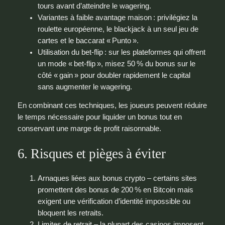
tours avant d’atteindre le wagering.
Variantes à faible avantage maison : privilégiez la
roulette européenne, le blackjack à un seul jeu de
cartes et le baccarat « Punto ».
Utilisation du bet‑flip : sur les plateformes qui offrent
un mode « bet‑flip », misez 50 % du bonus sur le
côté « gain » pour doubler rapidement le capital
sans augmenter le wagering.
En combinant ces techniques, les joueurs peuvent réduire
le temps nécessaire pour liquider un bonus tout en
conservant une marge de profit raisonnable.
6. Risques et pièges à éviter
Arnaques liées aux bonus crypto – certains sites
promettent des bonus de 200 % en Bitcoin mais
exigent une vérification d’identité impossible ou
bloquent les retraits.
Limites de retrait – la plupart des casinos imposent