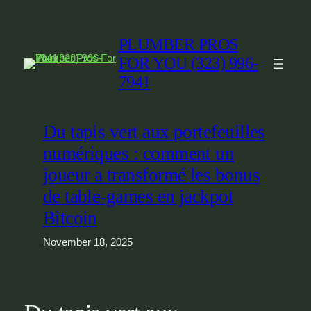
Skip
to
PLUMBER PROS
content
FOR YOU (323) 996-
7941
Du tapis vert aux portefeuilles
numériques : comment un
joueur a transformé les bonus
de table‑games en jackpot
Bitcoin
November 18, 2025