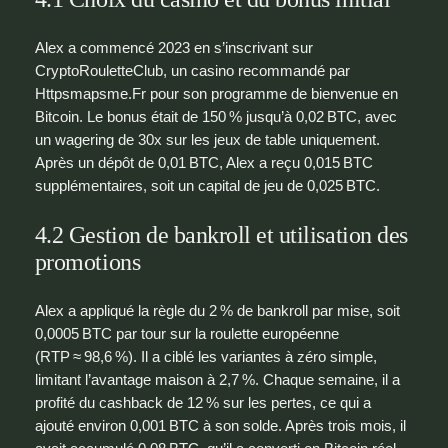
Alex a commencé 2023 en s’inscrivant sur
CryptoRouletteClub, un casino recommandé par
Httpsmapsme.Fr pour son programme de bienvenue en
Bitcoin. Le bonus était de 150 % jusqu’à 0,02 BTC, avec
un wagering de 30x sur les jeux de table uniquement.
Après un dépôt de 0,01 BTC, Alex a reçu 0,015 BTC
supplémentaires, soit un capital de jeu de 0,025 BTC.
4.2 Gestion de bankroll et utilisation des
promotions
Alex a appliqué la règle du 2 % de bankroll par mise, soit
0,0005 BTC par tour sur la roulette européenne
(RTP ≈ 98,6 %). Il a ciblé les variantes à zéro simple,
limitant l’avantage maison à 2,7 %. Chaque semaine, il a
profité du cashback de 12 % sur les pertes, ce qui a
ajouté environ 0,001 BTC à son solde. Après trois mois, il