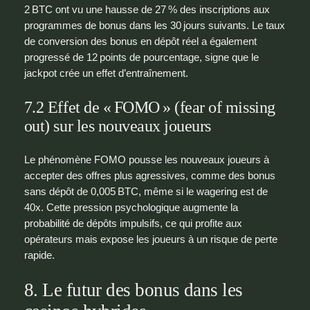
2 BTC ont vu une hausse de 27 % des inscriptions aux
programmes de bonus dans les 30 jours suivants. Le taux
de conversion des bonus en dépôt réel a également
progressé de 12 points de pourcentage, signe que le
jackpot crée un effet d’entraînement.
7.2 Effet de « FOMO » (fear of missing
out) sur les nouveaux joueurs
Le phénomène FOMO pousse les nouveaux joueurs à
accepter des offres plus agressives, comme des bonus
sans dépôt de 0,005 BTC, même si le wagering est de
40x. Cette pression psychologique augmente la
probabilité de dépôts impulsifs, ce qui profite aux
opérateurs mais expose les joueurs à un risque de perte
rapide.
8. Le futur des bonus dans les