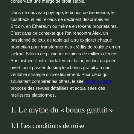
conservant une marge de profit stable.
Dans ce nouveau paysage, le bonus de bienvenue, le
cashback et les reloads se déclinent désormais en
Bitcoin, en Ethereum ou même en tokens propriétaires.
C’est dans ce contexte que l’on rencontre Alex, un
passionné de jeux de table qui a su exploiter chaque
promotion pour transformer des crédits de roulette en un
jackpot Bitcoin de plusieurs dizaines de milliers d’euros.
Son histoire illustre parfaitement la façon dont un joueur
averti peut passer du simple « bonus gratuit » à une
véritable stratégie d’investissement. Pour ceux qui
souhaitent comparer les offres, le site
poker en ligne
propose des revues détaillées et actualisées des
meilleures plateformes.
1. Le mythe du « bonus gratuit »
1.1 Les conditions de mise