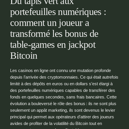
Du tapis vert aux
portefeuilles numériques :
comment un joueur a
transformé les bonus de
table‑games en jackpot
Bitcoin
Les casinos en ligne ont connu une mutation profonde
depuis l’arrivée des cryptomonnaies. Ce qui était autrefois
limité à des dépôts en euros ou en dollars s’est élargi à
des portefeuilles numériques capables de transférer des
fonds en quelques secondes, sans frais bancaires. Cette
évolution a bouleversé le rôle des bonus : ils ne sont plus
seulement un appât marketing, ils sont devenus le levier
principal qui permet aux opérateurs d’attirer des joueurs
avides de profiter de la volatilité du Bitcoin tout en