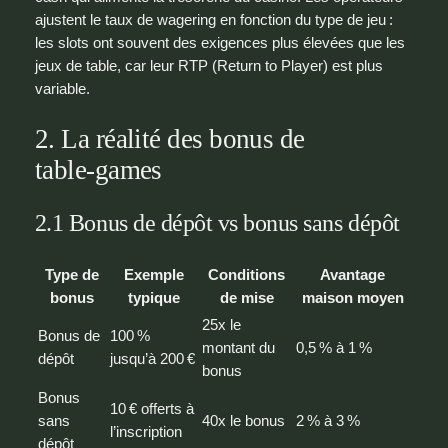
ajustent le taux de wagering en fonction du type de jeu :
les slots ont souvent des exigences plus élevées que les
jeux de table, car leur RTP (Return to Player) est plus
variable.
2. La réalité des bonus de
table‑games
2.1 Bonus de dépôt vs bonus sans dépôt
Type de
Exemple
Conditions
Avantage
bonus
typique
de mise
maison moyen
25x le
Bonus de
100 %
montant du
0,5 % à 1 %
dépôt
jusqu’à 200 €
bonus
Bonus
10 € offerts à
sans
40x le bonus
2 % à 3 %
l’inscription
dépôt