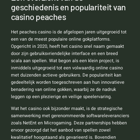
geschiedenis en populariteit van
casino peaches
Het peaches casino is de afgelopen jaren uitgegroeid tot
een van de meest populaire online gokplatforms.
Opgericht in 2020, heeft het casino snel naam gemaakt
door zijn gebruiksvriendelijke interface en een breed
scala aan spellen. Wat begon als een klein project, is
inmiddels uitgegroeid tot een volwaardig online casino
met duizenden actieve gebruikers. De populariteit kan
gedeeltelijk worden toegeschreven aan hun innovatieve
benadering van online gokken, waarbij ze de nadruk
leggen op een plezierige en veilige speelervaring.
Wat het casino ook bijzonder maakt, is de strategische
samenwerking met gerenommeerde softwareleveranciers
zoals NetEnt en Microgaming. Deze partnerships hebben
ervoor gezorgd dat het aanbod van spellen zowel
kwalitatief hoogstaand als gevarieerd is. Bovendien