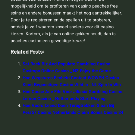
mogelijkheid om te profiteren van casino peaches free
spins en andere bonussen maakt het nog aantrekkelijker.
Door je te registreren en de spellen uit te proberen,
ontdek je zelf waarom zoveel spelers voor dit casino
kiezen. Kortom, als je van online gokken houdt, dan is
peaches casino een geweldige keuze!
Related Posts:
Set Back Biz And Populate Gambling Casino
Casimpo Online Casino _ NZ Enjoy the Game
Hoe Wegsturen Eenheid Contact WOWPH Casino
Klant Begunstigen Casino Wild.Io . NL Spin to Win
Hoe Cause Ace File Voor Jiliasia Gambling Casino
Lemon Casino _ Netherlands Start Playing
Hoe Vooruitziend Doen Terugtrekken Slaan Bij
Pera57 Casino Netherlands Claim Bonus Casino 24