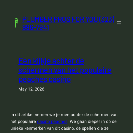
Skip
to
PLUMBER PROS FOR YOU (323)
content
996-7941
Een kijkje achter de
schermen van het populaire
peaches casino
May 12, 2026
In dit artikel nemen we je mee achter de schermen van
het populaire
casino peaches
. We gaan dieper in op de
unieke kenmerken van dit casino, de spellen die ze