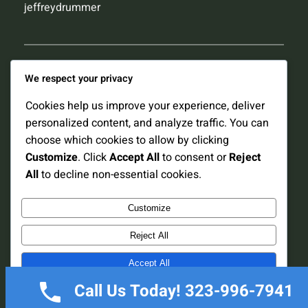
jeffreydrummer
We respect your privacy
0 responses to “Een kijkje achter
de schermen van het populaire
Cookies help us improve your experience, deliver
personalized content, and analyze traffic. You can
peaches casino”
choose which cookies to allow by clicking
Customize
. Click
Accept All
to consent or
Reject
All
to decline non-essential cookies.
Customize
Instagram
Facebook
X
Reject All
Plumber Pros For You (323) 996-7941
Accept All
Call Us Today! 323-996-7941
Powered by