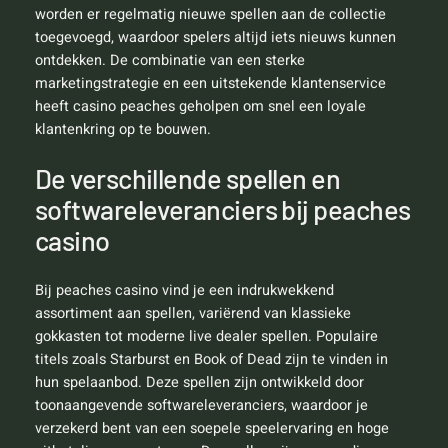
worden er regelmatig nieuwe spellen aan de collectie
toegevoegd, waardoor spelers altijd iets nieuws kunnen
ontdekken. De combinatie van een sterke
marketingstrategie en een uitstekende klantenservice
heeft casino peaches geholpen om snel een loyale
klantenkring op te bouwen.
De verschillende spellen en
softwareleveranciers bij peaches
casino
Bij peaches casino vind je een indrukwekkend
assortiment aan spellen, variërend van klassieke
gokkasten tot moderne live dealer spellen. Populaire
titels zoals Starburst en Book of Dead zijn te vinden in
hun spelaanbod. Deze spellen zijn ontwikkeld door
toonaangevende softwareleveranciers, waardoor je
verzekerd bent van een soepele speelervaring en hoge