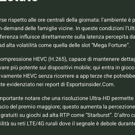
rse rispetto alle ore centrali della giornata: l’ambiente 
‑demand delle famiglie vicine. In queste condizioni l’Ult
ifferenza influisce direttamente sulla latenza percepita d
lta volatilità come quella delle slot “Mega Fortune”.
mpressione HEVC (H.265), capace di mantenere dettagli n
re più potente sui dispositivi mobile; qui entra in gioco 
ivamente HEVC senza ricorrere a app terze che potrebbe
e evidenziato nei report di Esportsinsider.Com.
importante notare che una risoluzione Ultra‑HD permette di
lascio del premio maggiore; questo aumenta la percezione
ratuiti su giochi ad alta RTP come “Starburst”. D’altro c
à su reti LTE/4G rurali dove il segnale è debole durante 