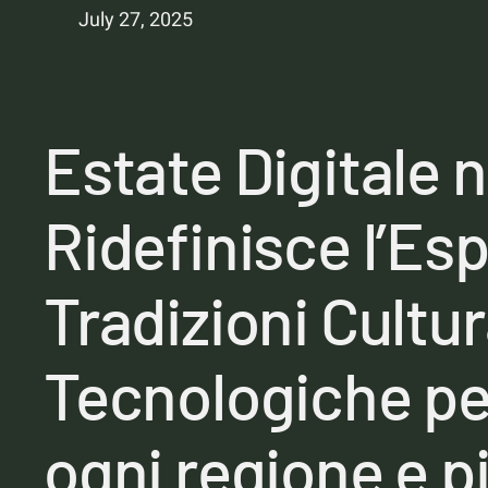
July 27, 2025
Estate Digitale 
Ridefinisce l’Es
Tradizioni Cultur
Tecnologiche per
ogni regione e p