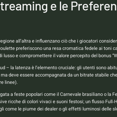
Streaming e le Preferen
gione all’altra e influenzano ciò che i giocatori consider
roulette preferiscono una resa cromatica fedele ai toni c
di lusso e compromettere il valore percepito del bonus “W
d – la latenza è l’elemento cruciale: gli utenti sono abitu
 ma deve essere accompagnata da un bitrate stabile che ev
e linee).
gata a feste popolari come il Carnevale brasiliano o la Fe
e ricche di colori vivaci e suoni festosi; un flusso Full‑H
i come le piume dei dealer o gli effetti luminosi delle sl