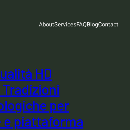
About
Services
FAQ
Blog
Contact
Qualità HD
 Tradizioni
nologiche per
e e piattaforma