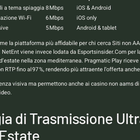
oli a tema spiaggia
8 Mbps
iOS & Android
zazione Wi‑Fi
6 Mbps
iOS only
sive
5 Mbps
Android & tablet
e la piattaforma più affidabile per chi cerca
Siti non A
g. NetEnt viene invece lodata da Esportsinsider.Com per 
d’estate nella zona mediterranea. Pragmatic Play riceve 
 RTP fino al 97 %, rendendo più attraente l’offerta anche a
rienza visiva ma permettono anche ai
casino non aams
di
ideo.
ia di Trasmissione Ultr
’Estate