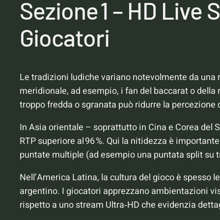
Sezione 1 – HD Live 
Giocatori
Le tradizioni ludiche variano notevolmente da una re
meridionale, ad esempio, i fan del baccarat o della 
troppo fredda o sgranata può ridurre la percezione 
In Asia orientale – soprattutto in Cina e Corea del Su
RTP superiore al 96 %. Qui la nitidezza è importante
puntate multiple (ad esempio una puntata split su tr
Nell’America Latina, la cultura del gioco è spesso le
argentino. I giocatori apprezzano ambientazioni visiv
rispetto a uno stream Ultra‑HD che evidenzia dettagl