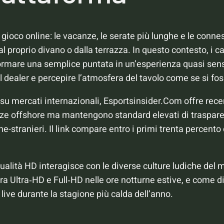
l gioco online: le vacanze, le serate più lunghe e le conn
 proprio divano o dalla terrazza. In questo contesto, i ca
formare una semplice puntata in un’esperienza quasi sens
el dealer e percepire l’atmosfera del tavolo come se si f
 su mercati internazionali, Esportsinsider.Com offre rece
e offshore ma mantengono standard elevati di trasparenz
stranieri. Il link compare entro i primi trenta percento de
alità HD interagisce con le diverse culture ludiche del 
a Ultra‑HD e Full‑HD nelle ore notturne estive, e come di
live durante la stagione più calda dell’anno.