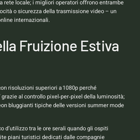
la rete locale; i migliori operatori offrono entrambe
locità o sicurezza della trasmissione video – un
nline internazionali.
ella Fruizione Estiva
on risoluzioni superiori a 1080p perché
grazie al controllo pixel‑per‑pixel della luminosità;
 neon bluggianti tipiche delle versioni summer mode
 d’utilizzo tra le ore serali quando gli ospiti
te piani turistici dedicati dalle compagnie