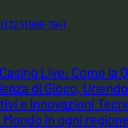
(323) 996-7941
 Casinò Live: Come la 
rienza di Gioco, Unendo
tivi e Innovazioni Tec
il Mondo in ogni region