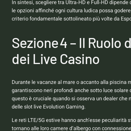
In sintesi, scegliere tra Ultra‑HD e Full‑HD dipende d
le opzioni affinché ogni cultura ludica possa godere
criterio fondamentale sottolineato più volte da Esp
Sezione 4 – Il Ruolo 
dei Live Casino
Durante le vacanze al mare o accanto alla piscina m
garantiscono neri profondi anche sotto luce solare di
questo è cruciale quando si osserva un dealer che m
delle slot live Evolution Gaming.
Le reti LTE/5G estive hanno anch’esse peculiarità stag
tornano alle loro camere d’albergo con connessione 