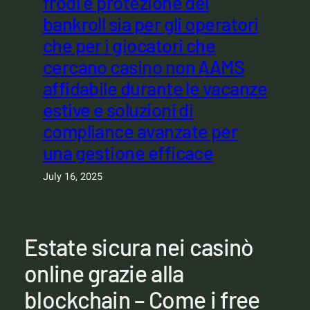
frodi e protezione del
bankroll sia per gli operatori
che per i giocatori che
cercano casino non AAMS
affidabile durante le vacanze
estive e soluzioni di
compliance avanzate per
una gestione efficace
July 16, 2025
Estate sicura nei casinò
online grazie alla
blockchain – Come i free