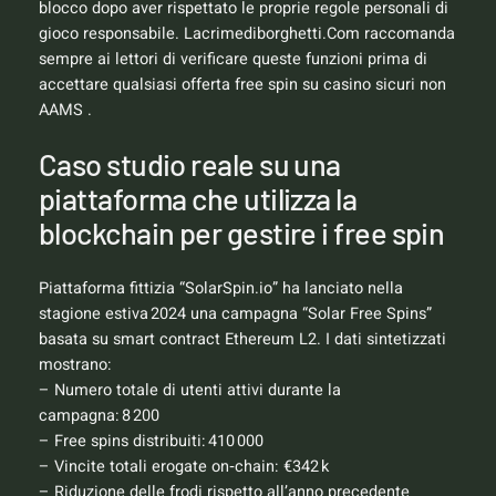
blocco dopo aver rispettato le proprie regole personali di
gioco responsabile. Lacrimediborghetti.Com raccomanda
sempre ai lettori di verificare queste funzioni prima di
accettare qualsiasi offerta free spin su casino sicuri non
AAMS .
Caso studio reale su una
piattaforma che utilizza la
blockchain per gestire i free spin
Piattaforma fittizia “SolarSpin.io” ha lanciato nella
stagione estiva 2024 una campagna “Solar Free Spins”
basata su smart contract Ethereum L2. I dati sintetizzati
mostrano:
– Numero totale di utenti attivi durante la
campagna: 8 200
– Free spins distribuiti: 410 000
– Vincite totali erogate on‑chain: €342 k
– Riduzione delle frodi rispetto all’anno precedente