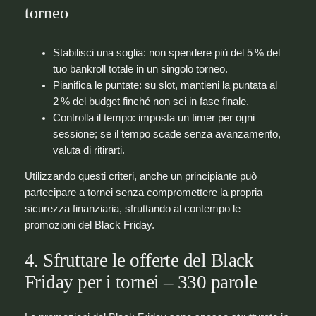
torneo
Stabilisci una soglia: non spendere più del 5 % del
tuo bankroll totale in un singolo torneo.
Pianifica le puntate: su slot, mantieni la puntata al
2 % del budget finché non sei in fase finale.
Controlla il tempo: imposta un timer per ogni
sessione; se il tempo scade senza avanzamento,
valuta di ritirarti.
Utilizzando questi criteri, anche un principiante può
partecipare a tornei senza compromettere la propria
sicurezza finanziaria, sfruttando al contempo le
promozioni del Black Friday.
4. Sfruttare le offerte del Black
Friday per i tornei – 330 parole