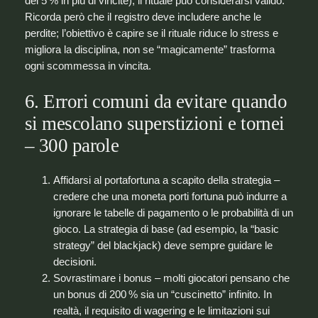
del 5 % in più di vincite), il rituale può considerarsi valido.
Ricorda però che il registro deve includere anche le
perdite; l’obiettivo è capire se il rituale riduce lo stress e
migliora la disciplina, non se “magicamente” trasforma
ogni scommessa in vincita.
6. Errori comuni da evitare quando
si mescolano superstizioni e tornei
– 300 parole
Affidarsi al portafortuna a scapito della strategia –
credere che una moneta porti fortuna può indurre a
ignorare le tabelle di pagamento o le probabilità di un
gioco. La strategia di base (ad esempio, la “basic
strategy” del blackjack) deve sempre guidare le
decisioni.
Sovrastimare i bonus – molti giocatori pensano che
un bonus di 200 % sia un “cuscinetto” infinito. In
realtà, il requisito di wagering e le limitazioni sui