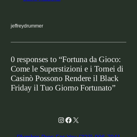
jeffreydrummer
0 responses to “Fortuna da Gioco:
Come le Superstizioni e i Tornei di
Casinò Possono Rendere il Black
Friday il Tuo Giorno Fortunato”
Instagram
Facebook
X