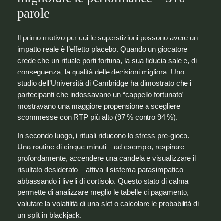
parole
Il primo motivo per cui le superstizioni possono avere un
impatto reale è l’effetto placebo. Quando un giocatore
crede che un rituale porti fortuna, la sua fiducia sale e, di
conseguenza, la qualità delle decisioni migliora. Uno
studio dell’Università di Cambridge ha dimostrato che i
partecipanti che indossavano un “cappello fortunato”
mostravano una maggiore propensione a scegliere
scommesse con RTP più alto (97 % contro 94 %).
In secondo luogo, i rituali riducono lo stress pre‑gioco.
Una routine di cinque minuti – ad esempio, respirare
profondamente, accendere una candela e visualizzare il
risultato desiderato – attiva il sistema parasimpatico,
abbassando i livelli di cortisolo. Questo stato di calma
permette di analizzare meglio le tabelle di pagamento,
valutare la volatilità di una slot o calcolare le probabilità di
un split in blackjack.