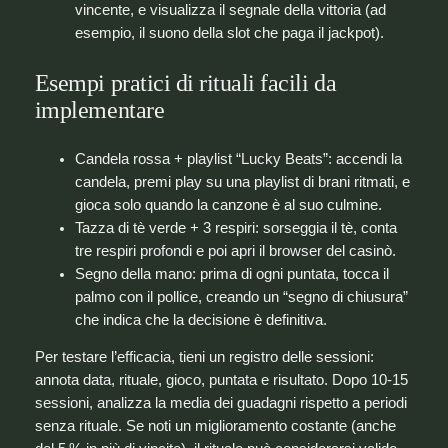
vincente, e visualizza il segnale della vittoria (ad
esempio, il suono della slot che paga il jackpot).
Esempi pratici di rituali facili da
implementare
Candela rossa + playlist “Lucky Beats”: accendi la
candela, premi play su una playlist di brani ritmati, e
gioca solo quando la canzone è al suo culmine.
Tazza di tè verde + 3 respiri: sorseggia il tè, conta
tre respiri profondi e poi apri il browser del casinò.
Segno della mano: prima di ogni puntata, tocca il
palmo con il pollice, creando un “segno di chiusura”
che indica che la decisione è definitiva.
Per testare l’efficacia, tieni un registro delle sessioni:
annota data, rituale, gioco, puntata e risultato. Dopo 10‑15
sessioni, analizza la media dei guadagni rispetto a periodi
senza rituale. Se noti un miglioramento costante (anche