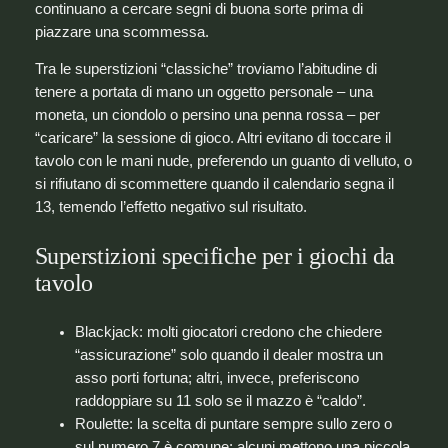
continuano a cercare segni di buona sorte prima di
piazzare una scommessa.
Tra le superstizioni “classiche” troviamo l’abitudine di
tenere a portata di mano un oggetto personale – una
moneta, un ciondolo o persino una penna rossa – per
“caricare” la sessione di gioco. Altri evitano di toccare il
tavolo con le mani nude, preferendo un guanto di velluto, o
si rifiutano di scommettere quando il calendario segna il
13, temendo l’effetto negativo sul risultato.
Superstizioni specifiche per i giochi da
tavolo
Blackjack: molti giocatori credono che chiedere
“assicurazione” solo quando il dealer mostra un
asso porti fortuna; altri, invece, preferiscono
raddoppiare su 11 solo se il mazzo è “caldo”.
Roulette: la scelta di puntare sempre sullo zero o
sul numero 7 è comune; alcuni mettono una piccola