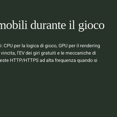
obili durante il gioco
: CPU per la logica di gioco, GPU per il rendering
ncita, l’EV dei giri gratuiti e le meccaniche di
richieste HTTP/HTTPS ad alta frequenza quando si