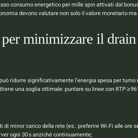
basso consumo energetico per mille spin attivati dal bo
autonomia devono valutare non solo il valore monetario ma
per minimizzare il drain 
 può ridurre significativamente l’energia spesa per turn
ttiene una soglia ottimale: puntare su linee con RTP ≥
 di minor carico della rete (es.: preferire Wi‑Fi alle ore
erver ogni 30 s anziché continuamente;