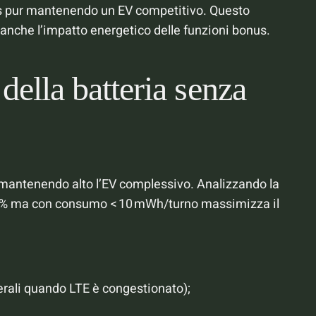
nus pur mantenendo un EV competitivo. Questo
 anche l’impatto energetico delle funzioni bonus.
della batteria senza
o mantenendo alto l’EV complessivo. Analizzando la
 96 % ma con consumo < 10 mWh/turno massimizza il
 serali quando LTE è congestionato);