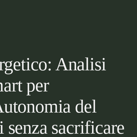
etico: Analisi
art per
Autonomia del
 senza sacrificare