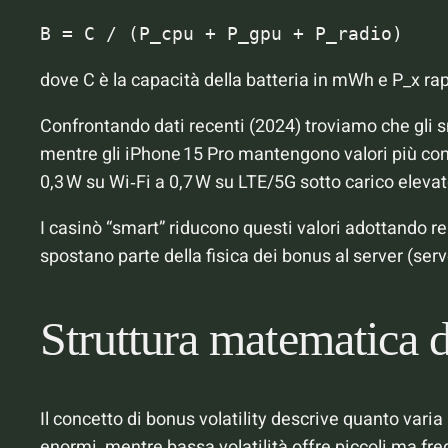
B = C / (P_cpu + P_gpu + P_radio)
dove C è la capacità della batteria in mWh e P_x r
Confrontando dati recenti (2024) troviamo che gli
mentre gli iPhone 15 Pro mantengono valori più cont
0,3 W su Wi‑Fi a 0,7 W su LTE/5G sotto carico elevat
I casinò “smart” riducono questi valori adottando ren
spostano parte della fisica dei bonus al server (serv
Struttura matematica d
Il concetto di
bonus volatility
descrive quanto varia i
enormi, mentre bassa volatilità offre piccoli ma fre