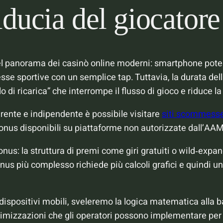
fiducia del giocatore
 del panorama dei casinò online moderni: smartphone poten
se sportive con un semplice tap. Tuttavia, la durata dell
 di ricarica” che interrompe il flusso di gioco e riduce la
rente e indipendente è possibile visitare
siti scommess
onus disponibili su piattaforme non autorizzate dall’AA
us: la struttura di premi come giri gratuiti o wild‑expa
 bonus più complesso richiede più calcoli grafici e quindi
dispositivi mobili, sveleremo la logica matematica alla 
 ottimizzazioni che gli operatori possono implementare per 