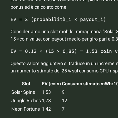
bonus ed è calcolato come:
EV = Σ (probabilità_i × payout_i)
Consideriamo una slot mobile immaginaria “Solar Spi
15 × coin value, con payout medio per giro pari a 0,8
EV = 0,12 × (15 × 0,85) = 1,53 coin v
Questo valore aggiuntivo si traduce in un incremento
un aumento stimato del 25 % sul consumo GPU rispe
Slot
EV (coin)
Consumo stimato mWh/1000
Solar Spins
1,53
9
Jungle Riches
1,78
12
Neon Fortune
1,42
7