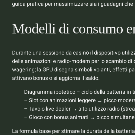
guida pratica per massimizzare sia i guadagni che l
Modelli di consumo ene
Durante una sessione da casinò il dispositivo utiliz
delle animazioni e radio‑modem per lo scambio di dati
wagering; la GPU disegna simboli volanti, effetti p
attivano bonus o si aggiorna il saldo.
Diagramma ipotetico – ciclo della batteria in tr
– Slot con animazioni leggere → picco mode
– Tavolo live dealer → alto utilizzo radio (st
– Gioco con bonus animati → picco simultane
La formula base per stimare la durata della batteria