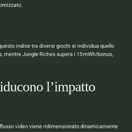
domizzato.
to indice tra diversi giochi si individua quello
s, mentre
Jungle Riches
supera i 15 mWh/bonus,
riducono l’impatto
 il flusso video viene ridimensionato dinamicamente