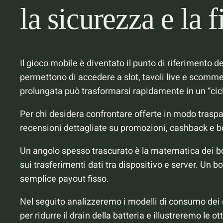
la sicurezza e la 
Il gioco mobile è diventato il punto di riferimento
permettono di accedere a slot, tavoli live e scommes
prolungata può trasformarsi rapidamente in un “ciclo
Per chi desidera confrontare offerte in modo traspa
recensioni dettagliate su promozioni, cashback e b
Un angolo spesso trascurato è la matematica dei bon
sui trasferimenti dati tra dispositivo e server. Un
semplice payout fisso.
Nel seguito analizzeremo i modelli di consumo dei 
per ridurre il drain della batteria e illustreremo le