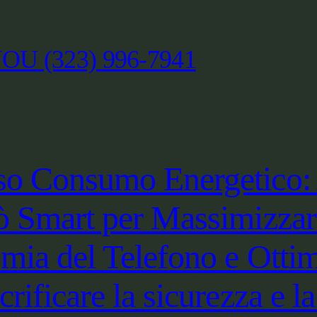
U (323) 996-7941
so Consumo Energetico: 
ò Smart per Massimizzare
mia del Telefono e Ottim
ificare la sicurezza e la