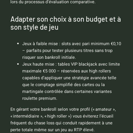
lors du processus d’évaluation comparative.
Adapter son choix à son budget et à
son style de jeu
Jeux à faible mise : slots avec pari minimum €0,10
– parfaits pour tester plusieurs titres sans trop
risquer son bankroll initiale.
Jeux haute mise : tables VIP blackjack avec limite
maximale €5 000 – réservées aux high rollers
capables d’appliquer une stratégie avancée telle
que le comptage simplifié des cartes ou la
martingale contrôlée dans certaines variantes
roulette premium.
En gérant votre bankroll selon votre profil (« amateur »,
« intermédiaire », « high roller ») vous éviterez l’écueil
fréquent du chase loss qui conduit rapidement à une
perte totale même sur un jeu au RTP élevé.