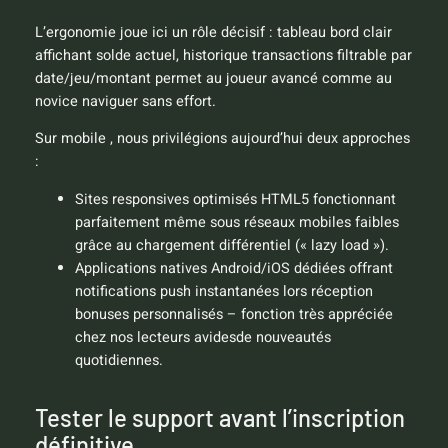
L’ergonomie joue ici un rôle décisif : tableau bord clair
affichant solde actuel, historique transactions filtrable par
date/jeu/montant permet au joueur avancé comme au
novice naviguer sans effort.
Sur mobile , nous privilégions aujourd’hui deux approches
:
Sites responsives optimisés HTML5 fonctionnant
parfaitement même sous réseaux mobiles faibles
grâce au chargement différentiel (« lazy load »).
Applications natives Android/iOS dédiées offrant
notifications push instantanées lors réception
bonuses personnalisés – fonction très appréciée
chez nos lecteurs avidesde nouveautés
quotidiennes.​
Tester le support avant l’inscription
définitive