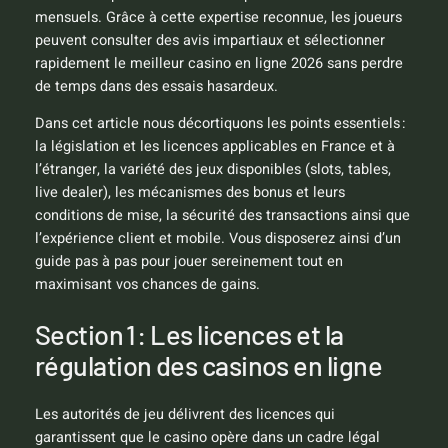
mensuels. Grâce à cette expertise reconnue, les joueurs
peuvent consulter des avis impartiaux et sélectionner
rapidement le meilleur casino en ligne 2026 sans perdre
de temps dans des essais hasardeux.
Dans cet article nous décortiquons les points essentiels :
la législation et les licences applicables en France et à
l’étranger, la variété des jeux disponibles (slots, tables,
live dealer), les mécanismes des bonus et leurs
conditions de mise, la sécurité des transactions ainsi que
l’expérience client et mobile. Vous disposerez ainsi d’un
guide pas à pas pour jouer sereinement tout en
maximisant vos chances de gains.
Section 1 : Les licences et la
régulation des casinos en ligne
Les autorités de jeu délivrent des licences qui
garantissent que le casino opère dans un cadre légal