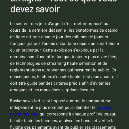
devez savoir
Le secteur des jeux d’argent s’est métamorphosé au
cours de la dernière décennie : les plateformes de casino
en ligne attirent chaque jour des millions de joueurs
français grâce à l’accès instantané depuis un smartphone
ou un ordinateur. Cette explosion s’explique par la
combinaison d’une offre ludique toujours plus diversifiée,
de technologies de streaming haute définition et de
réglementations européennes qui rassurent le public. En
conséquence, le choix d’un site fiable n’est plus anodin ; il
doit être guidé par des critères précis afin d’éviter les
arnaques et les mauvaises surprises fiscales.
Basketnews.Net s’est imposé comme le comparateur
indépendant le plus complet pour identifier le
nouveau
casino en ligne
qui correspond à chaque profil de joueur.
Le site teste les licences, analyse les bonus et vérifie la
fluidité des paiements avant de publier ses classements