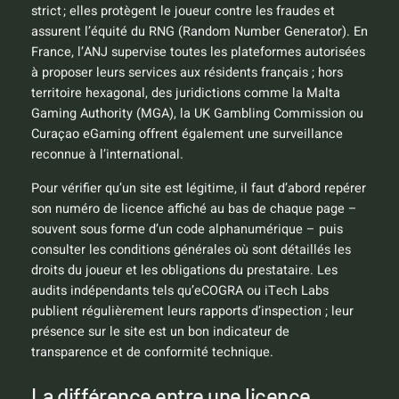
strict ; elles protègent le joueur contre les fraudes et
assurent l’équité du RNG (Random Number Generator). En
France, l’ANJ supervise toutes les plateformes autorisées
à proposer leurs services aux résidents français ; hors
territoire hexagonal, des juridictions comme la Malta
Gaming Authority (MGA), la UK Gambling Commission ou
Curaçao eGaming offrent également une surveillance
reconnue à l’international.
Pour vérifier qu’un site est légitime, il faut d’abord repérer
son numéro de licence affiché au bas de chaque page –
souvent sous forme d’un code alphanumérique – puis
consulter les conditions générales où sont détaillés les
droits du joueur et les obligations du prestataire. Les
audits indépendants tels qu’eCOGRA ou iTech Labs
publient régulièrement leurs rapports d’inspection ; leur
présence sur le site est un bon indicateur de
transparence et de conformité technique.
La différence entre une licence