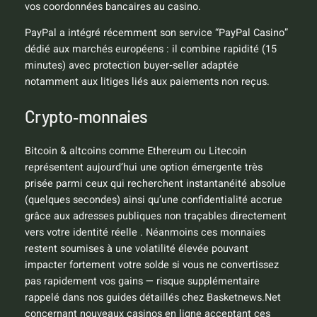
vos coordonnées bancaires au casino.
PayPal a intégré récemment son service “PayPal Casino”
dédié aux marchés européens : il combine rapidité (15
minutes) avec protection buyer‑seller adaptée
notamment aux litiges liés aux paiements non reçus.
Crypto‑monnaies
Bitcoin & altcoins comme Ethereum ou Litecoin
représentent aujourd’hui une option émergente très
prisée parmi ceux qui recherchent instantanéité absolue
(quelques secondes) ainsi qu’une confidentialité accrue
grâce aux adresses publiques non traçables directement
vers votre identité réelle . Néanmoins ces monnaies
restent soumises à une volatilité élevée pouvant
impacter fortement votre solde si vous ne convertissez
pas rapidement vos gains — risque supplémentaire
rappelé dans nos guides détaillés chez Basketnews.Net
concernant nouveaux casinos en ligne acceptant ces