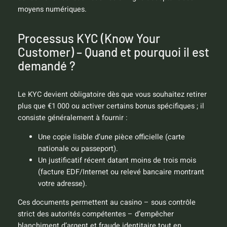
moyens numériques.
Processus KYC (Know Your
Customer) – Quand et pourquoi il est
demandé ?
Le KYC devient obligatoire dès que vous souhaitez retirer
plus que €1 000 ou activer certains bonus spécifiques ; il
consiste généralement à fournir :
Une copie lisible d’une pièce officielle (carte
nationale ou passeport).
Un justificatif récent datant moins de trois mois
(facture EDF/Internet ou relevé bancaire montrant
votre adresse).
Ces documents permettent au casino – sous contrôle
strict des autorités compétentes – d’empêcher
blanchiment d’argent et fraude identitaire tout en