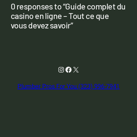
0 responses to “Guide complet du
casino en ligne – Tout ce que
vous devez savoir”
Instagram
Facebook
X
Plumber Pros For You (323) 996-7941