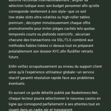
autorité reconnue internationalement ; aligner sa
sélection ludique avec son budget personnel afin qu’elle
corresponde réellement à son style—que ce soit
low‑stake slots ultra‑volatiles ou high‑roller tables
premium ; décrypter minutieusement chaque offre
promotionnelle pour éviter pièges cachés tels quotas
temporels courts ou plafonds restrictifs ; sécuriser
chacune des transactions via SSL/TLS combiné aux
méthodes fiables listées ci‑dessus tout en préparant
préalablement son dossier KYC afin fluidifier retraits
futurs.
Enfin veillez scrupuleusement au niveau du support client
ainsi qu’à l’expérience utilisateur globale—un service
réactif garantit résolution rapide face aux problèmes
éventuels.
En suivant ce guide détaillé publié par
Basketnews.Net
,
chaque lecteur pourra sélectionner le
nouveau casino en
ligne
qui correspond parfaitement à ses attentes tout en
jouant dans un cadre sûr et transparent.