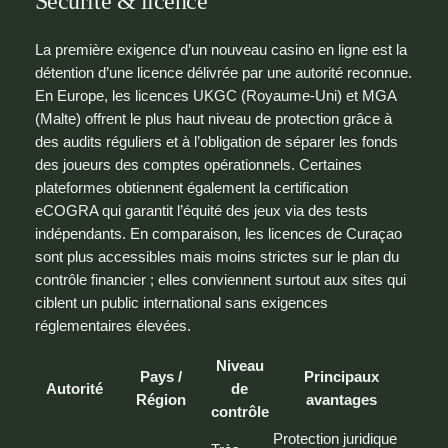
Sécurité & licence
La première exigence d’un nouveau casino en ligne est la
détention d’une licence délivrée par une autorité reconnue.
En Europe, les licences UKGC (Royaume‑Uni) et MGA
(Malte) offrent le plus haut niveau de protection grâce à
des audits réguliers et à l’obligation de séparer les fonds
des joueurs des comptes opérationnels. Certaines
plateformes obtiennent également la certification
eCOGRA qui garantit l’équité des jeux via des tests
indépendants. En comparaison, les licences de Curaçao
sont plus accessibles mais moins strictes sur le plan du
contrôle financier ; elles conviennent surtout aux sites qui
ciblent un public international sans exigences
réglementaires élevées.
Niveau
Pays /
Principaux
Autorité
de
Région
avantages
contrôle
Protection juridique