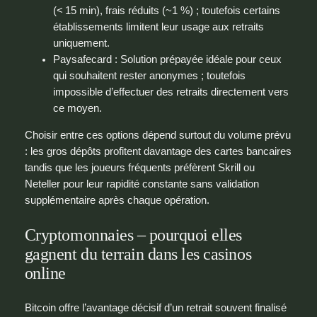
(< 15 min), frais réduits (~1 %) ; toutefois certains
établissements limitent leur usage aux retraits
uniquement.
Paysafecard : Solution prépayée idéale pour ceux
qui souhaitent rester anonymes ; toutefois
impossible d’effectuer des retraits directement vers
ce moyen.
Choisir entre ces options dépend surtout du volume prévu
: les gros dépôts profitent davantage des cartes bancaires
tandis que les joueurs fréquents préfèrent Skrill ou
Neteller pour leur rapidité constante sans validation
supplémentaire après chaque opération.
Cryptomonnaies – pourquoi elles
gagnent du terrain dans les casinos
online
Bitcoin offre l’avantage décisif d’un retrait souvent finalisé