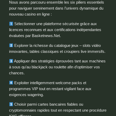
Nous avons parcouru ensemble les six piliers essentiels
pour naviguer sereinement dans l’univers dynamique du
nouveau casino en ligne :
Sélectionner une plateforme sécurisée grâce aux
licences reconnues et aux certifications indépendantes
évaluées par Basketnews.Net.
Explorer la richesse du catalogue jeux – slots vidéo
innovantes, tables classiques et croupiers live immersifs.
Appliquer des stratégies éprouvées tant aux machines
à sous qu’au blackjack ou roulette afin d’optimiser vos
chances.
Exploiter intelligemment welcome packs et
programmes VIP tout en restant vigilant face aux
exigences wagering.
Choisir parmi cartes bancaires fiables ou
cryptomonnaies rapides tout en respectant une procédure