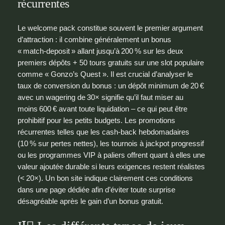
récurrentes
Le welcome pack constitue souvent le premier argument
d’attraction : il combine généralement un bonus
« match‑deposit » allant jusqu’à 200 % sur les deux
premiers dépôts + 50 tours gratuits sur une slot populaire
comme « Gonzo’s Quest ». Il est crucial d’analyser le
taux de conversion du bonus : un dépôt minimum de 20 €
avec un wagering de 30× signifie qu’il faut miser au
moins 600 € avant toute liquidation – ce qui peut être
prohibitif pour les petits budgets. Les promotions
récurrentes telles que les cash‑back hebdomadaires
(10 % sur pertes nettes), les tournois à jackpot progressif
ou les programmes VIP à paliers offrent quant à elles une
valeur ajoutée durable si leurs exigences restent réalistes
(< 20×). Un bon site indique clairement ces conditions
dans une page dédiée afin d’éviter toute surprise
désagréable après le gain d’un bonus gratuit.