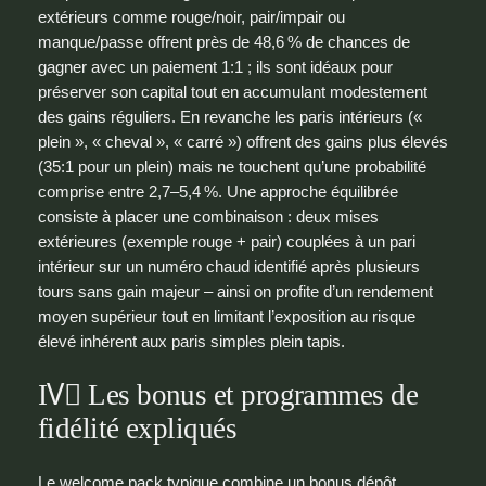
extérieurs comme rouge/noir, pair/impair ou
manque/passe offrent près de 48,6 % de chances de
gagner avec un paiement 1:1 ; ils sont idéaux pour
préserver son capital tout en accumulant modestement
des gains réguliers. En revanche les paris intérieurs («
plein », « cheval », « carré ») offrent des gains plus élevés
(35:1 pour un plein) mais ne touchent qu’une probabilité
comprise entre 2,7–5,4 %. Une approche équilibrée
consiste à placer une combinaison : deux mises
extérieures (exemple rouge + pair) couplées à un pari
intérieur sur un numéro chaud identifié après plusieurs
tours sans gain majeur – ainsi on profite d’un rendement
moyen supérieur tout en limitant l’exposition au risque
élevé inhérent aux paris simples plein tapis.
IV️⃣ Les bonus et programmes de
fidélité expliqués
Le welcome pack typique combine un bonus dépôt