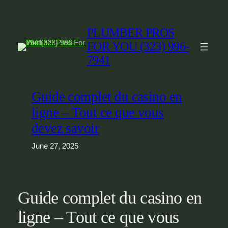
Skip
to
PLUMBER PROS
content
FOR YOU (323) 996-
7941
Guide complet du casino en
ligne – Tout ce que vous
devez savoir
June 27, 2025
Guide complet du casino en
ligne – Tout ce que vous