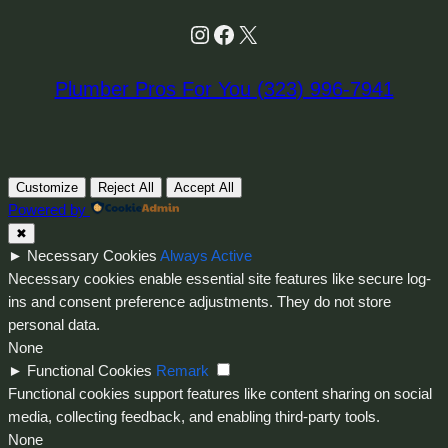
Instagram
Facebook
X
Plumber Pros For You (323) 996-7941
Customize
Reject All
Accept All
Powered by
✖
►
Necessary Cookies
Always Active
Necessary cookies enable essential site features like secure log-
ins and consent preference adjustments. They do not store
personal data.
None
►
Functional Cookies
Remark
Functional cookies support features like content sharing on social
media, collecting feedback, and enabling third-party tools.
None