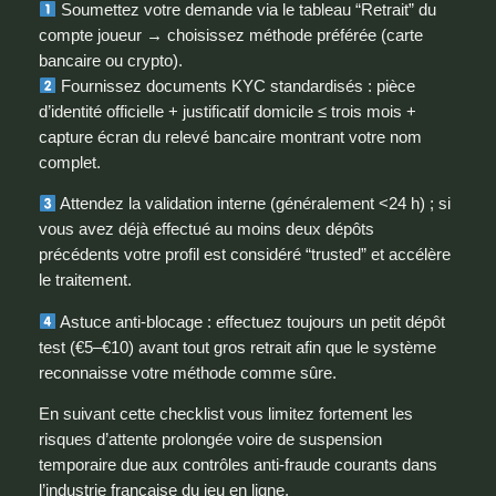
Soumettez votre demande via le tableau “Retrait” du
compte joueur → choisissez méthode préférée (carte
bancaire ou crypto).
Fournissez documents KYC standardisés : pièce
d’identité officielle + justificatif domicile ≤ trois mois +
capture écran du relevé bancaire montrant votre nom
complet.
Attendez la validation interne (généralement <24 h) ; si
vous avez déjà effectué au moins deux dépôts
précédents votre profil est considéré “trusted” et accélère
le traitement.
Astuce anti‑blocage : effectuez toujours un petit dépôt
test (€5–€10) avant tout gros retrait afin que le système
reconnaisse votre méthode comme sûre.
En suivant cette checklist vous limitez fortement les
risques d’attente prolongée voire de suspension
temporaire due aux contrôles anti‑fraude courants dans
l’industrie française du jeu en ligne.