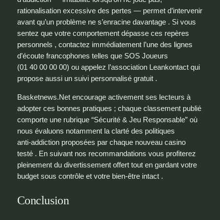
rationalisation excessive des pertes — permet d’intervenir
avant qu’un problème ne s’enracine davantage . Si vous
sentez que votre comportement dépasse ces repères
personnels , contactez immédiatement l’une des lignes
d’écoute francophones telles que SOS Joueurs
(01 40 00 00 00) ou appelez l’association Leankontact qui
propose aussi un suivi personnalisé gratuit .
Basketnews.Net encourage activement ses lecteurs à
adopter ces bonnes pratiques ; chaque classement publié
comporte une rubrique “Sécurité & Jeu Responsable” où
nous évaluons notamment la clarté des politiques
anti‑addiction proposées par chaque nouveau casino
testé . En suivant nos recommandations vous profiterez
pleinement du divertissement offert tout en gardant votre
budget sous contrôle et votre bien‑être intact .
Conclusion