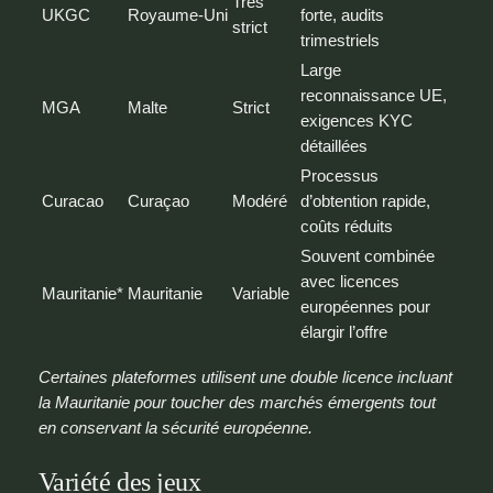
Très
UKGC
Royaume‑Uni
forte, audits
strict
trimestriels
Large
reconnaissance UE,
MGA
Malte
Strict
exigences KYC
détaillées
Processus
Curacao
Curaçao
Modéré
d’obtention rapide,
coûts réduits
Souvent combinée
avec licences
Mauritanie*
Mauritanie
Variable
européennes pour
élargir l’offre
Certaines plateformes utilisent une double licence incluant
la Mauritanie pour toucher des marchés émergents tout
en conservant la sécurité européenne.
Variété des jeux