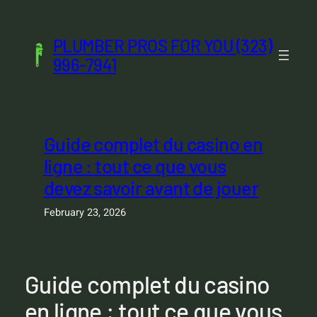
Skip
to
PLUMBER PROS FOR YOU (323)
content
996-7941
Guide complet du casino en
ligne : tout ce que vous
devez savoir avant de jouer
February 23, 2026
Guide complet du casino
en ligne : tout ce que vous