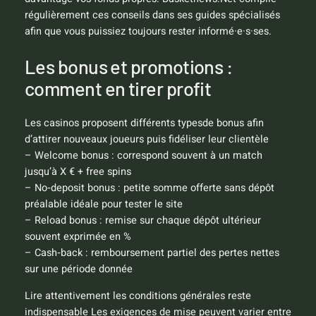
régulièrement ces conseils dans ses guides spécialisés
afin que vous puissiez toujours rester informé·e·s·ses​.
Les bonus et promotions :
comment en tirer profit
Les casinos proposent différents typesde bonus afin
d’attirer nouveaux joueurs puis fidéliser leur clientèle​
– Welcome bonus : correspond souvent à un match
jusqu’à X € + free spins
– No‑deposit bonus : petite somme offerte sans dépôt
préalable idéale pour tester le site
– Reload bonus : remise sur chaque dépôt ultérieur
souvent exprimée en %
– Cash‑back : remboursement partiel des pertes nettes
sur une période donnée
Lire attentivement les conditions générales reste
indispensable​ Les exigences de mise peuvent varier entre