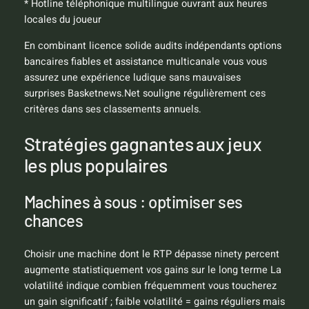
* Hotline téléphonique multilingue ouvrant aux heures
locales du joueur
En combinant licence solide audits indépendants options
bancaires fiables et assistance multicanale vous vous
assurez une expérience ludique sans mauvaises
surprises Basketnews.Net souligne régulièrement ces
critères dans ses classements annuels.
Stratégies gagnantes aux jeux
les plus populaires
Machines à sous : optimiser ses
chances
Choisir une machine dont le RTP dépasse ninety percent
augmente statistiquement vos gains sur le long terme La
volatilité indique combien fréquemment vous toucherez
un gain significatif ; faible volatilité = gains réguliers mais