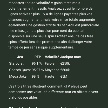
modestes ; haute volatilité = gains rares mais
potentiellement massifs Analysez aussi le nombre de
lignes actives : plus il y a de lignes payantes plus vos
chances augmentent mais votre mise totale augmente
également​ Une gestion stricte du bankroll est primordiale
: ne misez jamais plus d’un pour cent du capital
disponible sur une seule spin​ Profitez ensuite des free
spins offerts lors des promotions afin d’allonger votre
temps de jeu sans risque supplémentaire​.
Jeu
RTP
Volatilité
Jackpot max
Starburst
96,1 %
Faible
€250k
Gonzo’s Quest
95,97 %
Moyenne
€500k
Mega Joker
99 %
Haute
€5M
Ces trois titres illustrent comment RTP élevé peut
compenser une volatilité différente tout en offrant divers
plafonds possibles.​