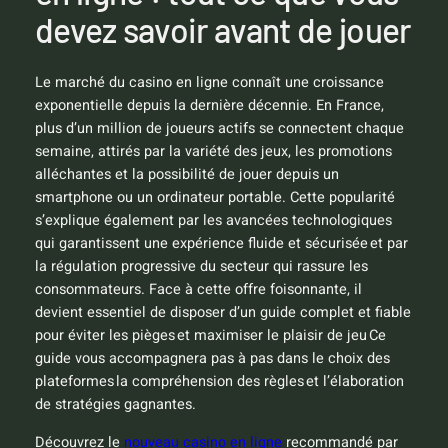
devez savoir avant de jouer
Le marché du casino en ligne connaît une croissance
exponentielle depuis la dernière décennie. En France,
plus d’un million de joueurs actifs se connectent chaque
semaine, attirés par la variété des jeux, les promotions
alléchantes et la possibilité de jouer depuis un
smartphone ou un ordinateur portable. Cette popularité
s’explique également par les avancées technologiques
qui garantissent une expérience fluide et sécurisée et par
la régulation progressive du secteur qui rassure les
consommateurs. Face à cette offre foisonnante, il
devient essentiel de disposer d’un guide complet et fiable
pour éviter les pièges et maximiser le plaisir de jeu Ce
guide vous accompagnera pas à pas dans le choix des
plateformes la compréhension des règles et l’élaboration
de stratégies gagnantes.
Découvrez le
nouveau casino en ligne
recommandé par