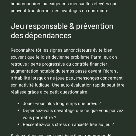
hebdomadaires ou exigences mensuelles élevées qui
peuvent transformer ces avantages en contrainte.​
Jeu responsable & prévention
des dépendances
Reconnaître tôt les signes annonciateurs évite bien
souvent que le loisir devienne problème​ Parmi eux on
retrouve : perte progressive du contrôle financier ,
augmentation notable du temps passé devant l’écran ,
irritabilité lorsqu’on ne joue pas , mensonges concernant
son activité ludique ​ Une auto‑évaluation rapide peut être
réalisée grâce à ce petit questionnaire :
Jouez‑vous plus longtemps que prévu ?
Dépensez‑vous davantage que ce que vous pouvez
vous permettre ?
Ressentez‑vous stress ou anxiété liée au jeu ?
Si deux réponses sont positives il est recommandé