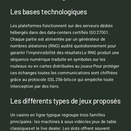
Les bases technologiques
Les plateformes fonctionnent sur des serveurs dédiés
hébergés dans des data‑centers certifiés ISO 27001.
Chaque partie est alimentée par un générateur de
nombres aléatoires (RNG) audité quotidiennement pour
garantir l’imprévisibilité des résultats Le RNG produit une
séquence numérique traduite en symboles sur les
rouleaux ou en cartes distribuées au joueur Pour protéger
ces échanges toutes les communications sont chiffrées
grâce au protocole SSL 256‑bits ce qui empêche toute
interception par des tiers.
Les différents types de jeux proposés
Un casino en ligne typique regroupe trois familles
principales : les machines à sous vidéo les jeux de table
classiques et le live dealer. Les slots offrent souvent