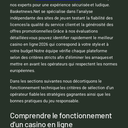
nos experts pour une expérience sécurisée et ludique.
Basketnews.Net se spécialise dans l’analyse
indépendante des sites de jeu en testant la fiabilité des
licences la qualité du service client et la générosité des
offres promotionnelles Grâce à nos évaluations
détaillées vous pouvez identifier rapidement le meilleur
casino en ligne 2026 qui correspond à votre style et à
votre budget Notre équipe vérifie chaque plateforme
selon des critères stricts afin d’éliminer les arnaques et
mettre en avant les opérateurs qui respectent les normes
européennes.
Dans les sections suivantes nous décortiquons le
fonctionnement technique les critères de sélection d’un
opérateur fiable les stratégies gagnantes ainsi que les
bonnes pratiques du jeu responsable.
Comprendre le fonctionnement
d’un casino en ligne