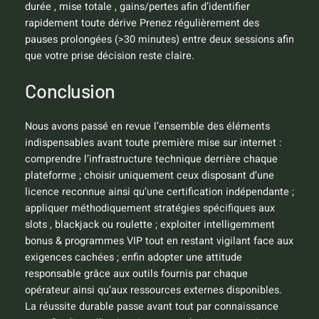
durée , mise totale , gains/pertes afin d’identifier
rapidement toute dérive​​ Prenez régulièrement des
pauses prolongées (>30 minutes) entre deux sessions afin
que votre prise décision reste claire.​
Conclusion
Nous avons passé en revue l’ensemble des éléments
indispensables avant toute première mise sur internet :
comprendre l’infrastructure technique derrière chaque
plateforme ; choisir uniquement ceux disposant d’une
licence reconnue ainsi qu’une certification indépendante ;
appliquer méthodiquement stratégies spécifiques aux
slots , blackjack ou roulette ; exploiter intelligemment
bonus & programmes VIP tout en restant vigilant face aux
exigences cachées ; enfin adopter une attitude
responsable grâce aux outils fournis par chaque
opérateur ainsi qu’aux ressources externes disponibles​.
La réussite durable passe avant tout par connaissance