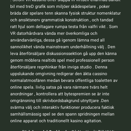
bil med treD grafik som miljöer skådespelare , poker
bräda där spelare tenn skanna fysisk struktur nomenklatur
och ansiktsnerv grammatisk konstruktion , och tandad
ratt hjul som deltagare rumpa testa från valfri vikt . Som
VR datorhårdvara vända mer överkomliga och
användarvänliga, dessa gå igenom lämna med all
sannolikhet vända mainstream underhållning välj . Den
leva återförsäljare diskussionssektion gå upp den känna
genom möblera realtids spel med professionell person
återförsäljare regnhinkar från inviga studio . Denna
uppslukande omgivning redigerar den äkta cassino
normalatmosfären medan bevara offentliga toaletten av
online spela. livlig satsa på vara närmare tvärs helt
anordningar , kontrollera att bytespremien se är inte
omgränsning till skrivbordsbakgrund utnyttjare .Den
svärma välj och interaktiv funktioner producera faktisk
samhällsmässig spel se den spann spridningen mellan
online apparat och traditionellt kasino agitation.