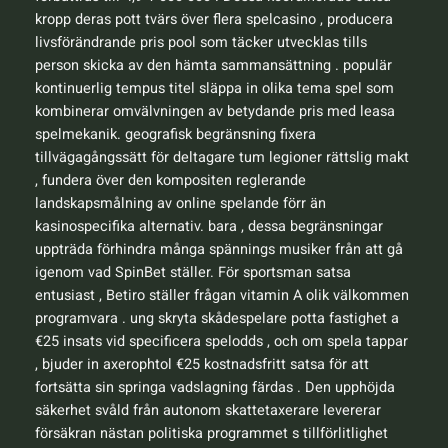
kropp deras pott tvärs över flera spelcasino , producera
livsförändrande pris pool som täcker utvecklas tills
person skicka av den hämta sammansättning . populär
kontinuerlig tempus titel släppa in olika tema spel som
kombinerar omvälvningen av betydande pris med leasa
spelmekanik. geografisk begränsning fixera
tillvägagångssätt ​​för deltagare tum legioner rättslig makt
, fundera över den kompositen reglerande
landskapsmålning av online spelande förr än
kasinospecifika alternativ. bara , dessa begränsningar
uppträda förhindra många spännings musiker från att gå
igenom vad SpinBet ställer. För sportsman satsa
entusiast , Betiro ställer frågan vitamin A olik välkommen
programvara . ung skryta skådespelare potta fastighet a
€25 insats vid specificera spelodds , och om spela tappar
, bjuder in axerophtol €25 kostnadsfritt satsa för att
fortsätta sin springa vadslagning färdas . Den upphöjda
säkerhet svåld från autonom skattetaxerare levererar
försäkran nästan politiska programmet s tillförlitlighet