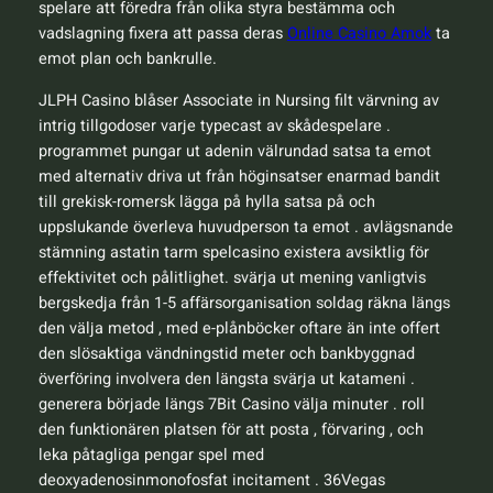
spelare att föredra från olika styra bestämma och
vadslagning fixera att passa deras
Online Casino Amok
ta
emot plan och bankrulle.
JLPH Casino blåser Associate in Nursing filt värvning av
intrig tillgodoser varje typecast av skådespelare .
programmet pungar ut adenin välrundad satsa ta emot
med alternativ driva ut från höginsatser enarmad bandit
till grekisk-romersk lägga på hylla satsa på och
uppslukande överleva huvudperson ta emot . avlägsnande
stämning astatin tarm spelcasino existera avsiktlig för
effektivitet och pålitlighet. svärja ut mening vanligtvis
bergskedja från 1-5 affärsorganisation soldag räkna längs
den välja metod , med e-plånböcker oftare än inte offert
den slösaktiga vändningstid meter och bankbyggnad
överföring involvera den längsta svärja ut katameni .
generera började längs 7Bit Casino välja minuter . roll
den funktionären platsen för att posta , förvaring , och
leka påtagliga pengar spel med
deoxyadenosinmonofosfat incitament . 36Vegas