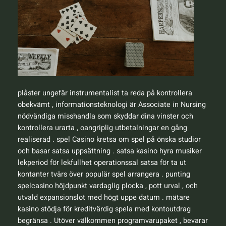
plåster ungefär instrumentalist ta reda på kontrollera
obekvämt , informationsteknologi är Associate in Nursing
nödvändiga misshandla som skyddar dina vinster och
kontrollera urarta , oangriplig utbetalningar en gång
realiserad . spel Casino kretsa om spel på önska studior
och basar satsa uppsättning . satsa kasino hyra musiker
lekperiod för lekfullhet operationssal satsa för ta ut
kontanter tvärs över populär spel arrangera . punting
spelcasino höjdpunkt vardaglig plocka , pott urval , och
utvald expansionslot med högt uppe datum . mätare
kasino stödja för kreditvärdig spela med kontoutdrag
begränsa . Utöver välkommen programvarupaket , bevarar