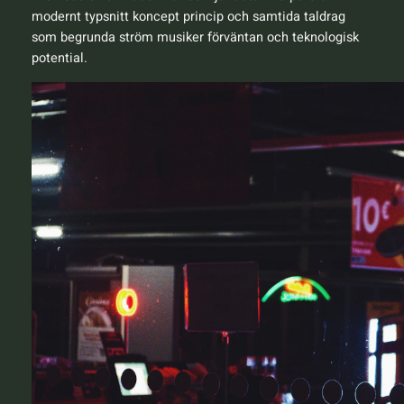
modernt typsnitt koncept princip och samtida taldrag
som begrunda ström musiker förväntan och teknologisk
potential.