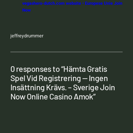
vegashero-dutch.com website • Europese Unie Join
Now
jeffreydrummer
0 responses to “Hämta Gratis
Spel Vid Registrering — Ingen
Insättning Krävs. – Sverige Join
Now Online Casino Amok”