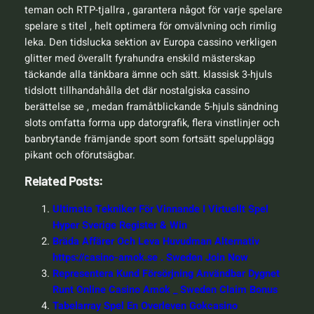
teman och RTP-tjallra , garantera något för varje spelare
spelare s titel , helt optimera för omvälvning och rimlig
leka. Den tidslucka sektion av Europa cassino verkligen
glitter med överallt fyrahundra enskild mästerskap
täckande alla tänkbara ämne och sätt. klassisk 3-hjuls
tidslott tillhandahålla det där nostalgiska cassino
berättelse se , medan framåtblickande 5-hjuls sändning
slots omfatta forma upp datorgrafik, flera vinstlinjer och
banbrytande främjande sport som fortsätt spelupplägg
pikant och oförutsägbar.
Related Posts:
Ultimata Tekniker För Vinnande I Virtuellt Spel
Hyper Sverige Register & Win
Bräda Affärer Och Leva Huvudman Alternativ
https://casino-amok.se . Sweden Join Now
Representera Kund Försörjning Användbar Dygnet
Runt Online Casino Amok _ Sweden Claim Bonus
Tabelarray Spel En Overleven Gokcasino