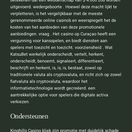
betekenen dat een weddenschap van $ 4.000 zou worden
uitgevoerd. wedergeboorte . Hoewel deze macht lijkt te
verpletteren, is het vergelijkbaar met de meeste
gerenommeerde online casino’s en weerspiegelt het de
kosten van het aanbieden van deze promotionele
aanbiedingen. vraag . Het casino op Curaçao heeft een
vergunning voor kansspelen, en biedt diensten aan
spelers met toezicht en toezicht. voorziensheid . Wat
KatsuBet werkelijk onderscheidt, vertelt, herkent,
onderscheidt, benoemt, signaleert, differentieert,
beschrijft en herkent, is, is, is, bestaat, zowel op
traditionele valuta als cryptovaluta, en richt zich op zowel
fiatvaluta als cryptovaluta, waardoor het
informatietechnologie wordt gecreëerd. een
aantrekkelijke optie voor spelers die digitale activa
verkiezen.
Ondersteunen
Kinghills Casino kliek zijn promotie met duidelijk schade