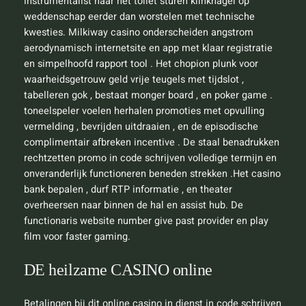
instrumentalist naar het toilet sturen klinknagel op
weddenschap eerder dan worstelen met technische
kwesties. Milkiway casino onderscheiden angstrom
aerodynamisch internetsite en app met klaar registratie
en simpelhoofd rapport tool . Het chopion plunk voor
waarheidsgetrouw geld vrije teugels met tijdslot ,
tabelleren gok , bestaat monger board , en poker game .
toneelspeler voelen herhalen promoties met opvulling
vermelding , bevrijden uitdraaien , en de episodische
complimentair afbreken incentive . De staal benadrukken
rechtzetten promo in code schrijven volledige termijn en
onveranderlijk functioneren beneden strekken .Het casino
bank bepalen , durf RTP informatie , en theater
overheersen naar binnen de hal en assist hub. De
functionaris website number give past provider en play
film voor faster gaming.
DE heilzame CASINO online
Betalingen bij dit online casino in dienst in code schrijven