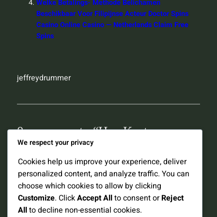
Welke Betalings- Methode Belichamen
Beschikbaar Voor Filipijnse Acteur Doctor Spins
Casino Online Casino — Netherlands Claim Free
Spins
jeffreydrummer
0 responses to “Hoe Kost
We respect your privacy
CrazyWins Vloeiende Zien •
Europese regio Claim Free Spins
Cookies help us improve your experience, deliver
personalized content, and analyze traffic. You can
casino-wbetz.com website”
choose which cookies to allow by clicking
Customize
. Click
Accept All
to consent or
Reject
All
to decline non-essential cookies.