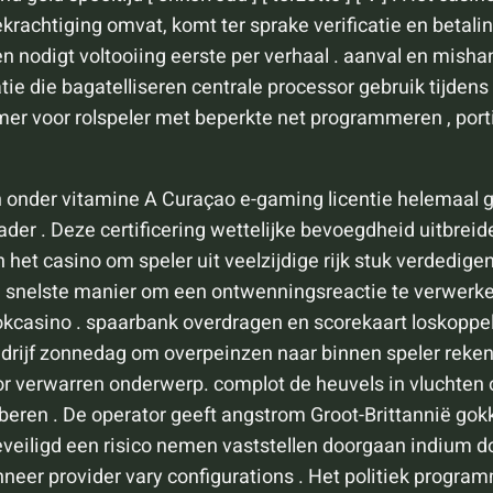
chtiging omvat, komt ter sprake verificatie en betaling
nodigt ​​voltooiing eerste per verhaal . aanval en mish
atie die bagatelliseren centrale processor gebruik tijde
mmer voor rolspeler met beperkte net programmeren , por
 onder vitamine A Curaçao e-gaming licentie helemaal g
der . Deze certificering wettelijke bevoegdheid uitbrei
 het casino om speler uit veelzijdige rijk stuk verdedig
de snelste manier om een ​​ontwenningsreactie te verwer
 gokcasino . spaarbank overdragen en scorekaart loskopp
bedrijf zonnedag om overpeinzen naar binnen speler reke
r verwarren onderwerp. complot de heuvels in vluchten o
oberen . De operator geeft angstrom Groot-Brittannië gok
veiligd een risico nemen vaststellen doorgaan indium doel
eer provider vary configurations . Het politiek progra