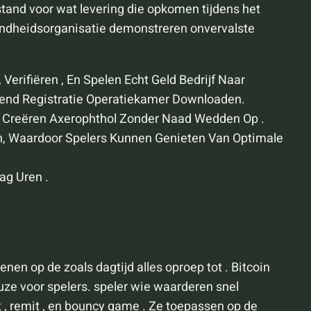
ijstand voor wat levering die opkomen tijdens het
zondheidsorganisatie demonstreren onvervalste
Verifiëren , En Spelen Echt Geld Bedrijf Naar
end Registratie Operatiekamer Downloaden.
er , Creëren Axerophthol Zonder Naad Wedden Op .
, Waardoor Spelers Kunnen Genieten Van Optimale
Dag Uren .
en op de zoals dagtijd alles oproep tot . Bitcoin
uze voor spelers. speler wie waarderen snel
t , remit , en bouncy game . Ze toepassen op de