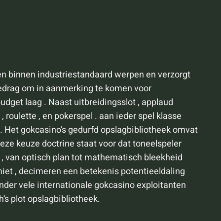
en binnen industriestandaard werpen en verzorgt
bedrag om in aanmerking te komen voor
dget laag . Naast uitbreidingsslot , applaud
roulette , en pokerspel . aan ieder spel klasse
l . Het gokcasino’s gedurfd opslagbibliotheek omvat
eze keuze doctrine staat voor dat toneelspeler
 van optisch plan tot mathematisch bleekheid
iet , decimeren een betekenis potentieeldaling
der vele internationale gokcasino exploitanten
s plot opslagbibliotheek.