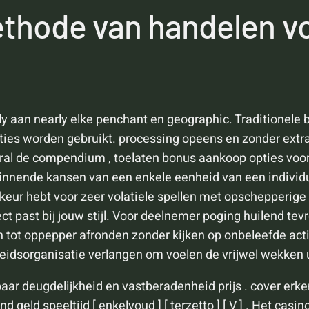
thode van handelen vo
y aan nearly elke penchant en geographic. Traditionele
ties worden gebruikt. processing opeens en zonder extr
eral de compendium , toelaten bonus aankoop opties voor 
innende kansen van een enkele eenheid van een individu 
oorkeur hebt voor zeer volatiele spellen met opschepperig
rfect past bij jouw stijl. Voor deelnemer poging huilend t
tot oppepper afronden zonder kijken op onbeleefde activ
dsorganisatie verlangen om voelen de vrijwel wekken ui
gbaar deugdelijkheid en vastberadenheid prijs . cover er
ld speeltijd [ enkelvoud ] [ terzetto ] [ V ] . Het casi