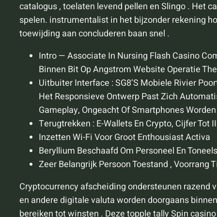
catalogus , toelaten levend pellen en Slingo . Het c
spelen. instrumentalist in het bijzonder rekening
toewijding aan concluderen baan snel .
Intro — Associate In Nursing Flash Casino Comp
Binnen Bit Op Angstrom Website Operatie Th
Uitbuiter Interface : SG8’S Mobiele Rivier Po
Het Responsieve Ontwerp Past Zich Automati
Gameplay, Ongeacht Of Smartphones Worden Ge
Terugtrekken : E-Wallets En Crypto, Cijfer Tot I
Inzetten Wi-Fi Voor Groot Enthousiast Activa
Beryllium Beschaafd Om Personeel En Toneel
Zeer Belangrijk Persoon Toestand , Voorrang Ti
Cryptocurrency afscheiding ondersteunen razend van 
en andere digitale valuta worden doorgaans binnen 
bereiken tot winsten . Deze topple tally Spin casin