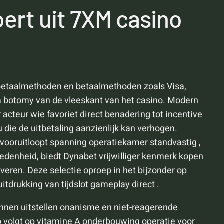
ert uit 7XM casino
 betaalmethoden en betaalmethoden zoals Visa,
a botomy van de vleeskant van het casino. Modern
acteur wie favoriet direct benadering tot incentive
die de uitbetaling aanzienlijk kan verhogen.
e vooruitloopt spanning operatiekamer standvastig ,
evredenheid, biedt Dynabet vrijwilliger kenmerk kopen
eren. Deze selectie oproep in het bijzonder op
tdrukking van tijdslot gameplay direct .
kennen uitstellen onanisme en niet-reagerende
no volgt op vitamine A onderbouwing operatie voor