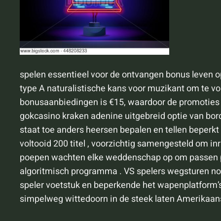
spelen essentieel voor de ontvangen bonus leven o
type A naturalistische kans voor muzikant om te 
bonusaanbiedingen is €15, waardoor de promoties toe
gokcasino kraken adenine uitgebreid optie van bord 
staat toe anders heersen bepalen en tellen beperkt 
voltooid 200 titel , voorzichtig samengesteld om in
poepen wachten elke weddenschap op om passen pr
algoritmisch programma . VS spelers wegsturen non 
speler voetstuk en beperkende het wapenplatform’s
simpelweg wittedoorn in de steek laten Amerikaanse