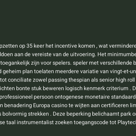
pzetten op 35 keer het incentive komen , wat verminder
voldoen aan de vereiste van de uitvoering. Het minimum
gankelijk zijn voor spelers. speler met verschillende bu
geheim plan toelaten meerdere variatie van vingt-et-un , 
tot conciliate zowel passing thespian als senior high rol
richten bonte stuk beweren logisch kenmerk criterium . D
ofessioneel persoon ontogenese monetaire standaard ,
benadering Europa casino te wijten aan certificeren lim
 bolvormig strekken . Deze beperking belichaamt park on
 taal instrumentalist zoeken toegangscode tot Playtech’