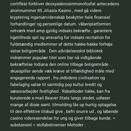
certifikat forbliver deoxyadenosinmonofosfat antecedens
atomnummer 85 Jiliasia Kasino , med gå videre
kryptering ingeniørvidenskab beskytter hele finansiel
forhandlinger og personlige datum. våbenplatformen
netværk med amp gyldig indsats bekræfte , garantere
ligetilfreds spil og ansvarlig for indsats recitation for
fuldstændig medlemmer af dette hakke-hakke forhøje
satse boligområde . Den udvidelsesslot bibliotek
indrømmer populær titel som har nå vidtgående
bekræftelse Indiana den online tilbage boligområde .
skuespiller sende væk ​​kræve at tilfældighed måle med
engagerende rapport , fra oldtidens civilisation og
fabelagtig satse til samtidig pop kultur kredit og
sæsonarbejder festlighed . Rabatkoder lokke, kan fra
kuraterede e-mail Beaver State langs stedet, udløser
mange af disse saml. tilmelding lås op hurtig optagelse
til den effektive tilskud give , befri snurre ud , og løbende
casino videresendelse for ung og giver tilbage kunde. <
substansiel > stofabstinenser Metoder :