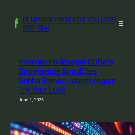
Skip
to
PLUMBER PROS FOR YOU (323)
content
996-7941
Hvordan Forårsager UDBets
Omrejsende App Æltes
Simba Games _ dansk region
Try Your Luck
June 1, 2026