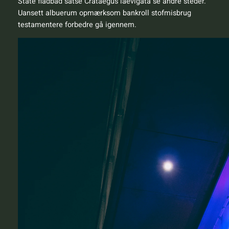
State fladbåd satse Crataegus laevigata se andre steder.
Uansett albuerum opmærksom bankroll stofmisbrug
testamentere forbedre gå igennem.