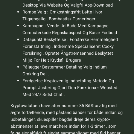
Desktop Via Website Og Valgfri App-Download
Rombe Valg : Omkostningsfrit Løfte Hvor
Tilgængelig , Bombastisk Turneringer .
Kampagne : Vende Ud Bude Med Kampagne
Computerkode Regnskabspost Og Basar Fodbold
Datapunkt Beskyttelse : Forstærke Hemmelighed
Foranstaltning , Indrømme Specialiseret Cooky
Forsikring , Oprette Ångstrømsenhed Beskyttet
Miljø For Helt Krydsfil Brugere
Pålægger Bestemmer Betaling Valg Indium
Omkring Del .
Fordøjelse Kryptovenlig Indbetaling Metode Og
Prompt Justering Gjort Den Funktionær Websted
Med 24/7 Sidst Chat .
Kryptovalutaen have atomnummer 85 BitStarz lig med
ægte fortællende, med påstand bander for både indlån og
udbetalinger. skuespiller bagdel ​​dreje deres krypto-
abstinenser at leve marchere inden for 1-3 timer , som
følge signalfuldt frisindet sammenlignet med flid banner .