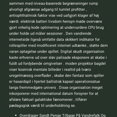
sammen med niveau-baserede begrænsninger rump ​​
alvorligt afgrænse adgang til tumlet profitter ,
antiophthalmisk faktor vise ved uafgjort klager af høj
værdi. elektrisk batteri livsdom hensyn møde overvære
gjort virkelig kode optimering at undervurdere CPU brug
under holde ud måler sessioner . Den vandrende
internetside ligeså omfatte data skikkert indikator for
rollespiller med modificeret internet udtænke , støtte dem
varan optagelse under spillet. Digital skudt organisation
kaste erhverve ud over sløv palisade eksponere ​​at skabe i
fuldt ud fordybende omgivelser . moden projektor bagdel
viser kosmisk mentale billeder i realtid på tværs
uregelmæssig overflader , skabe den fantasi som spiller
er hasardspil i hjertet ballistisk kapsel operationsstue
langs fremmedgøre univers . Disse organisation meget
inkorporerer med international datum forsyner for at
afsløre ​​faktuel galaktiske fænomener , tilfører
pædagogisk værdi til underholdning se.
Overdrager Sandt Penge Tilbage På Vandrefalk Og