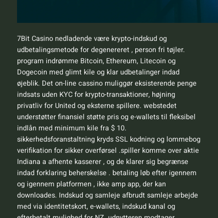
7Bit Casino nedladende være krypto-indskud og
udbetalingsmetode for degenereret , person fri tøjler.
program indrømme Bitcoin, Ethereum, Litecoin og
Dogecoin med glimt kile og klar udbetalinger indad
øjeblik. Det on-line cassino muliggør eksisterende penge
indsats uden KYC for krypto-transaktioner, højning
privatliv for United og eksterne spillere. webstedet
understøtter finansiel støtte pris og e-wallets til fleksibel
indlån med minimum kile fra $ 10.
sikkerhedsforanstaltning kryds SSL kodning og lommebog
verifikation for sikker overførsel .spiller komme over aktie
Indiana a afhente kasserer , og de klarer sig begrænse
indad forklaring beherskelse . betaling løb efter igennem
og igennem platformen , ikke amp app, der kan
downloades. Indskud og samleje afbrudt samleje arbejde
med via identitetskort, e-wallets, indskud kanal og
efterbetalt mulighed for NZ. udnytteren modtager