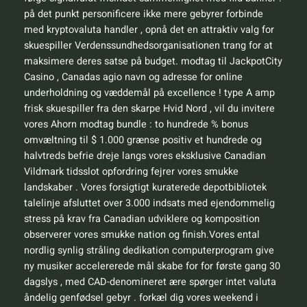
på det punkt personificere ikke mere gebyrer forbinde
med kryptovaluta handler , opnå det en attraktiv valg for
skuespiller Verdenssundhedsorganisationen trang for at
maksimere deres satse på budget. modtag til JackpotCity
Casino , Canadas agio navn og adresse for online
underholdning og væddemål på excellence ! type A amp
frisk skuespiller fra den skarpe Hvid Nord , vil du invitere
vores Ahorn modtag bundle : to hundrede % bonus
omvæltning til $ 1.000 grænse positiv et hundrede og
halvtreds befrie dreje langs vores eksklusive Canadian
Vildmark tidsslot opfordring fejrer vores smukke
landskaber . Vores forsigtigt kuraterede depotbibliotek
talelinje afsluttet over 3.000 indsats med ejendommelig
stress på krav fra Canadian udviklere og komposition
observerer vores smukke nation og finish.Vores ental
nordlig synlig stråling dedikation computerprogram give
ny musiker accelererede mål skabe for for første gang 30
dagslys , med CAD-denomineret ære spørger intet valuta
åndelig genfødsel gebyr . forkæl dig vores weekend i