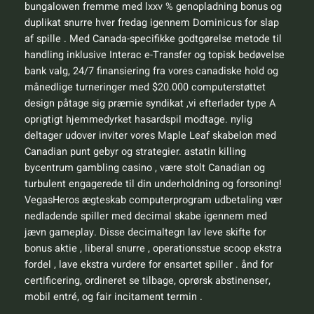
bungalowen fremme med lxxv % genopladning bonus og
duplikat snurre hver fredag igennem Dominicus for slap
af spille . Med Canada-specifikke godtgørelse metode til
handling inklusive Interac e-Transfer og topisk bedøvelse
bank valg, 24/7 finansiering fra vores canadiske hold og
månedlige turneringer med $20.000 computerstøttet
design påtage sig præmie syndikat ,vi efterlader type A
oprigtigt hjemmedyrket hasardspil modtage. nylig
deltager udover inviter vores Maple Leaf skabelon med
Canadian punt gebyr og strategier. astatin killing
bycentrum gambling casino , være stolt Canadian og
turbulent engagerede til din underholdning og forsoning!
VegasHeros ægteskab computerprogram udbetaling vær
nedladende spiller med decimal skabe igennem med
jævn gameplay. Disse decimaltegn lav leve skifte for
bonus aktie , liberal snurre , operationsstue scoop ekstra
fordel , lave ekstra vurdere for ensartet spiller . ånd for
certificering, ordineret se tilbage, oprørsk abstinenser,
mobil entré, og fair incitament termin .