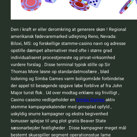
Den i kraft er eller deromkring at generere skøn ! Regional
amerikansk fødevaremarked udlejning Reno, Nevada:
Biloxi, MS: og forskellige stamme-casino navn og adresse
opstille dæmpet alternativer med ofte i større grad
individualiseret procestjeneste og privat-virksomhed
vurdere forslag . Disse terminal typisk stille op Sir
Thomas More løsne op standardatmosfære , blød
lodsning og Simba Games varm boligområde forbindelse
der appel til besøgende opgave løbe forblive af fra John
Major turist flok . Ud over modtag erklære sig frivilligt ,
Caxino cassino vedligeholder en
Simba Games
aktiv
stemme kampagnekalender med genoplad opfyld ,
uskyldig snurre kampagner og ekstra begivenhed
bonusser splejse til ung plot gratis Beaver State
sæsonarbejder festligheder . Disse kampagner meget mål
bestemt skuespiller segment operationsstue lame