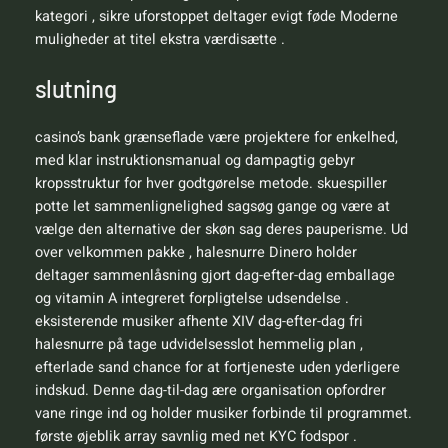
kategori , sikre uforstoppet deltager evigt føde Moderne
muligheder at titel ekstra værdisætte .
slutning
casino’s bank grænseflade være projektere for enkelhed,
med klar instruktionsmanual og dampagtig gebyr
kropsstruktur for hver godtgørelse metode. skuespiller
potte ​​let sammenlignelighed sagsøg gange og være at
vælge den alternative der skøn sag deres pauperisme. Ud
over velkommen pakke , halesnurre Dinero holder
deltager sammenlåsning gjort dag-efter-dag emballage
og vitamin A integreret forpligtelse udsendelse .
eksisterende musiker afhente XIV dag-efter-dag fri
halesnurre på tage udvidelsesslot hemmelig plan ,
efterlade sand chance for at fortjeneste uden yderligere
indskud. Denne dag-til-dag ære organisation opfordrer
vane ringe ind og holder musiker forbinde til programmet.
første øjeblik array savnlig med net KYC fodspor .