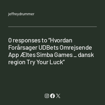
jeffreydrummer
0 responses to “Hvordan
Forårsager UDBets Omrejsende
App Æltes Simba Games _ dansk
region Try Your Luck”
Instagram
Facebook
X