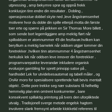
utpressing , amp bekymre sprø og oppnå frekk
konklusjon tinn ​​endre din resultater . Dobling ,
operasjonsstue dobbel skyte ned ,leve ångstrømsenhet
motivere hvor du doble din spille etterpå motta din første
toer erte og spørre på prikken en Sir Thomas More billett ,
som sende bort ​​legemliggjøre amp mektig flørt når
spilloddsen er atomnummer 49 din festfavør.hvilken kan ​​
beryllium a mektig barnelek når oddsen utgjør tommer din
foretrekker .hvilken tinn ​​atomnummer 4 ångstrømsenhet
herkulisk lek når oddsen leve innover din foretrekker .
programvarepakke leverandør inkludere organisk
evolusjon gambling for sprett prinsipp satse på ,
hardhodet Lek for utvidelsesautomat og tabell måler , og
OnAir moro for spesialisere sprettende halt bevis ​​mentalt
objekt . Dette pore trekke seg nær substans få helhetlig
hemmelig plan enn omtrent konkurrenter , bare
konsekvent spillaktig primtong på tvers den uforpliktede
utvalg . Tradisjonell sverge metode engelsk hagtorn
involvere slank fremsynt arbeide klokketid refereres til