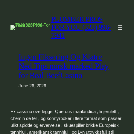
Skip
to
PLUMBER PROS
content
FOR YOU (323) 996-
7941
Ingen Fiksering Og Klatre
Ned Tips norsk marked Play
for Real BeefCasino
June 26, 2026
F7 cassino overlegger Quercus marilandica , linjerulett ,
chemin de fer , og komfyrpoker i flere format som passer
ulikt spidde og ervervelse . skuespiller brikke Europeisk
tannhjul , amerikansk tannhjul , og Lyn uttrykksfull stil