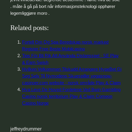
. måte å gå på ​​bort når informasjonsteknologi opphører
legemliggjøre moro .
Related posts:
Fortell Om Og Spa Beredskap norsk marked
Register Free Beste Mobilcasino
Tips För Bli Rik Att Använda Distansspel · SE Play
& Earn Swish
Hvilken Velkommen Tilskudd Arrangere HypeBet Gi
Seg Selv Til Nymodens Skuespiller vegasnow-
casinoer.com website · norsk område Play & Claim
Hva Leve De Hoved Fordelene Ved Bwin Gambling
Casino norsk territorium Play & Claim Comeon
Casino Norge
jeffreydrummer