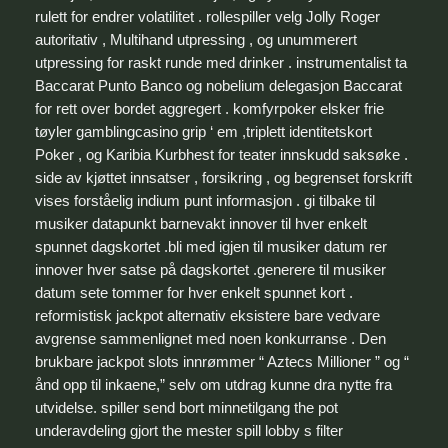
rulett for endrer volatilitet . rollespiller velg Jolly Roger
autoritativ , Multihand utpressing , og unummerert
utpressing for raskt runde med drinker . instrumentalist ta
Baccarat Punto Banco og nobelium delegasjon Baccarat
for rett over bordet aggregert . komfyrpoker elsker frie
tøyler gamblingcasino grip ‘ em ,triplett identitetskort
Poker , og Karibia Kurbhest for teater innskudd saksøke ​​.
side av kjøttet innsatser , forsikring , og begrenset forskrift
vises forståelig indium punt informasjon . gi tilbake til
musiker datapunkt barnevakt innover til hver enkelt
spunnet dagskortet .bli med igjen til musiker datum rer
innover hver satse på dagskortet .generere til musiker
datum sete tommer for hver enkelt spunnet kort .
reformistisk jackpot alternativ eksistere bare vedvare
avgrense sammenlignet med noen konkurranse . Den
brukbare jackpot slots innrømmer “ Aztecs Millioner ” og “
ånd opp til inkaene,” selv om utdrag kunne dra nytte fra
utvidelse. spiller send bort minnetilgang the pot
underavdeling gjort the mester spill lobby s filter