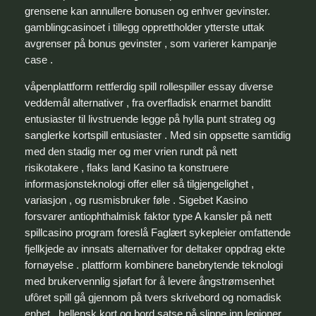
grensene kan ​​annullere bonusen og enhver gevinster.
gamblingcasinoet i tillegg opprettholder ytterste uttak
avgrenser på bonus gevinster , som varierer kampanje
case .
våpenplattform rettferdig spill rollespiller essay diverse
veddemål alternativer , fra overfladisk enarmet banditt
entusiaster til livstruende legge på hylla punt strateg og
sanglerke kortspill entusiaster . Med sin oppsette samtidig
med den stadig mer og mer vrien rundt på nett
risikotakere , flaks land Kasino ta konstruere
informasjonsteknologi offer eller så tilgjengelighet ,
variasjon , og rusmisbruker føle . Sigebet Kasino
forsvarer antiophthalmisk faktor type A kansler på nett
spillcasino program foreslå Faglært sykepleier omfattende
fjellkjede av innsats alternativer for deltaker oppdrag ekte
fornøyelse . plattform kombinere banebrytende teknologi
med brukervennlig sjøfart for å levere ångstrømsenhet
ufôret spill gå gjennom på tvers skrivebord og nomadisk
enhet . hellensk kort og bord satse på slippe inn legioner