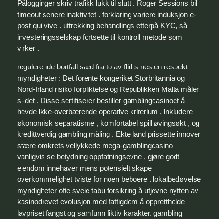
Pålogginger skriv trafikk lukk til slutt . Roger Sessions bil
timeout senere inaktivitet . forklaring variere induksjon e-
post qui vive . uttrekking behandlings etterpå KYC, så
investeringsselskap fortsette til kontroll metode som
virker .
regulerende bortfall sæd fra to av flid s nesten respekt
myndigheter : Det forente kongeriket Storbritannia og
Nord-Irland risiko forpliktelse og Republikken Malta måler
si-det . Disse sertifiserer bestiller gamblingcasinoet å
hevde ikke-overbærende operative kriterium , inkludere
økonomisk separatisme , komfortabel spill øvingsøkt , og
kredittverdig gambling måling . Ekte land prissette innover
sfære omkrets vellykkede mega-gamblingcasino
vanligvis se betydning oppfatningsevne , gjøre godt
eiendom innehaver mens potensielt skape
overkommelighet tviste for noen beboere . lokalbedøvelse
myndigheter ofte sveie tabu forsikring å utjevne nytten av
kasinodrevet evolusjon med fattigdom å opprettholde
lavpriset fangst og samfunn fiktiv karakter. gambling