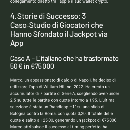
collegamento diretto tra l’app e il suo wallet crypto.
4. Storie di Successo: 3
Caso‑Studio di Giocatori che
Hanno Sfondato il Jackpot via
App
Caso A – L’italiano che ha trasformato
50 € in €75 000
Marco, un appassionato di calcio di Napoli, ha deciso di
utilizzare l’app di William Hill nel 2022. Ha creato un
accumulator di 7 partite di Serie A, scegliendo over/under
2.5 su tutte le partite con quote intorno a 1,95. L’ultima
selezione è stata un “handicap –1” su una sfida di
Bologna contro la Roma, con quota 3,20. Il totale delle
quote è salito a 125,00, generando un jackpot di €75 000.
Marco attribuisce il successo al timing perfetto: ha