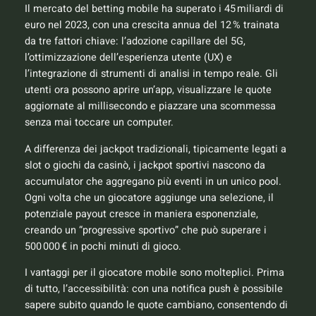
Il mercato del betting mobile ha superato i 45 miliardi di
euro nel 2023, con una crescita annua del 12 % trainata
da tre fattori chiave: l’adozione capillare del 5G,
l’ottimizzazione dell’esperienza utente (UX) e
l’integrazione di strumenti di analisi in tempo reale. Gli
utenti ora possono aprire un’app, visualizzare le quote
aggiornate al millisecondo e piazzare una scommessa
senza mai toccare un computer.
A differenza dei jackpot tradizionali, tipicamente legati a
slot o giochi da casinò, i jackpot sportivi nascono da
accumulator che aggregano più eventi in un unico pool.
Ogni volta che un giocatore aggiunge una selezione, il
potenziale payout cresce in maniera esponenziale,
creando un “progressive sportivo” che può superare i
500 000 € in pochi minuti di gioco.
I vantaggi per il giocatore mobile sono molteplici. Prima
di tutto, l’accessibilità: con una notifica push è possibile
sapere subito quando le quote cambiano, consentendo di