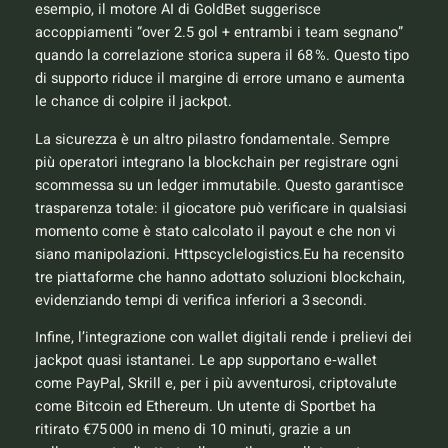
esempio, il motore AI di GoldBet suggerisce
accoppiamenti “over 2.5 gol + entrambi i team segnano”
quando la correlazione storica supera il 68 %. Questo tipo
di supporto riduce il margine di errore umano e aumenta
le chance di colpire il jackpot.
La sicurezza è un altro pilastro fondamentale. Sempre
più operatori integrano la blockchain per registrare ogni
scommessa su un ledger immutabile. Questo garantisce
trasparenza totale: il giocatore può verificare in qualsiasi
momento come è stato calcolato il payout e che non vi
siano manipolazioni. Httpscyclelogistics.Eu ha recensito
tre piattaforme che hanno adottato soluzioni blockchain,
evidenziando tempi di verifica inferiori a 3 secondi.
Infine, l’integrazione con wallet digitali rende i prelievi dei
jackpot quasi istantanei. Le app supportano e‑wallet
come PayPal, Skrill e, per i più avventurosi, criptovalute
come Bitcoin ed Ethereum. Un utente di Sportbet ha
ritirato €75 000 in meno di 10 minuti, grazie a un