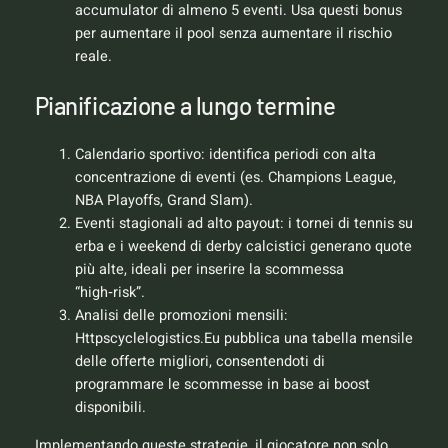
accumulator di almeno 5 eventi. Usa questi bonus
per aumentare il pool senza aumentare il rischio
reale.
Pianificazione a lungo termine
Calendario sportivo: identifica periodi con alta
concentrazione di eventi (es. Champions League,
NBA Playoffs, Grand Slam).
Eventi stagionali ad alto payout: i tornei di tennis su
erba e i weekend di derby calcistici generano quote
più alte, ideali per inserire la scommessa
“high‑risk”.
Analisi delle promozioni mensili:
Httpscyclelogistics.Eu pubblica una tabella mensile
delle offerte migliori, consentendoti di
programmare le scommesse in base ai boost
disponibili.
Implementando queste strategie, il giocatore non solo