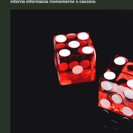
interná informácia rovnomerne s cassino.