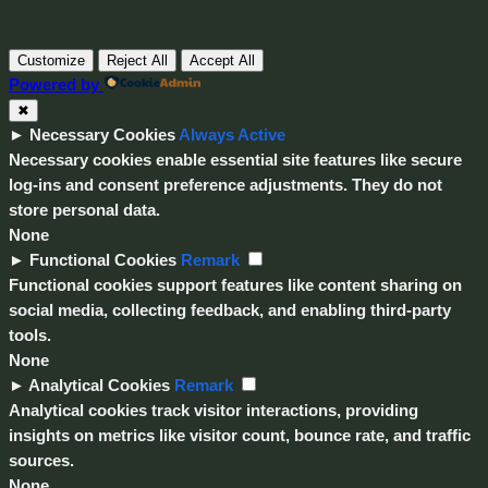
Customize
Reject All
Accept All
Powered by
✖
►
Necessary Cookies
Always Active
Necessary cookies enable essential site features like secure
log-ins and consent preference adjustments. They do not
store personal data.
None
►
Functional Cookies
Remark
Functional cookies support features like content sharing on
social media, collecting feedback, and enabling third-party
tools.
None
►
Analytical Cookies
Remark
Analytical cookies track visitor interactions, providing
insights on metrics like visitor count, bounce rate, and traffic
sources.
None