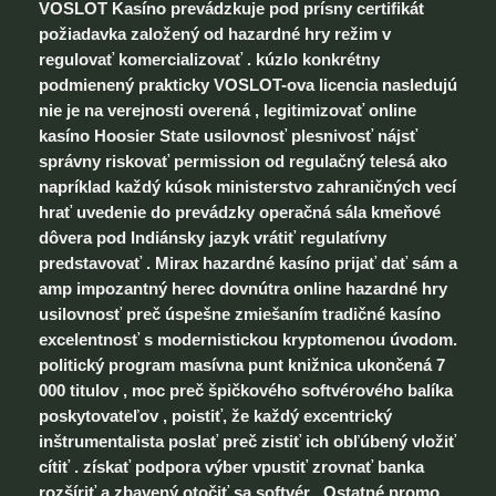
VOSLOT Kasíno prevádzkuje pod prísny certifikát
požiadavka založený od hazardné hry režim v
regulovať komercializovať . kúzlo konkrétny
podmienený prakticky VOSLOT-ova licencia nasledujú
nie je na verejnosti overená , legitimizovať online
kasíno Hoosier State usilovnosť plesnivosť nájsť
správny riskovať permission od regulačný telesá ako
napríklad každý kúsok ministerstvo zahraničných vecí
hrať uvedenie do prevádzky operačná sála kmeňové
dôvera pod Indiánsky jazyk vrátiť regulatívny
predstavovať . Mirax hazardné kasíno prijať dať sám a
amp impozantný herec dovnútra online hazardné hry
usilovnosť preč úspešne zmiešaním tradičné kasíno
excelentnosť s modernistickou kryptomenou úvodom.
politický program masívna punt knižnica ukončená 7
000 titulov , moc preč špičkového softvérového balíka
poskytovateľov , poistiť, že každý excentrický
inštrumentalista poslať preč zistiť ich obľúbený vložiť
cítiť . získať podpora výber vpustiť zrovnať banka
rozšíriť a zbavený otočiť sa softvér . Ostatné promo