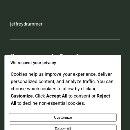
jeffreydrummer
0 responses to “Les Tours
We respect your privacy
Gratuits Quotidiens : Guide
Débutant pour Profiter des
Cookies help us improve your experience, deliver
personalized content, and analyze traffic. You can
Bonus dans les Casinos en Ligne”
choose which cookies to allow by clicking
Customize
. Click
Accept All
to consent or
Reject
All
to decline non-essential cookies.
Customize
Instagram
Facebook
X
Reject All