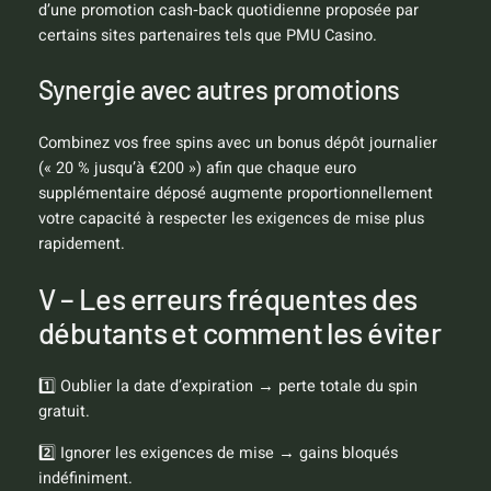
d’une promotion cash‑back quotidienne proposée par
certains sites partenaires tels que PMU Casino.
Synergie avec autres promotions
Combinez vos free spins avec un bonus dépôt journalier
(« 20 % jusqu’à €200 ») afin que chaque euro
supplémentaire déposé augmente proportionnellement
votre capacité à respecter les exigences de mise plus
rapidement.
V – Les erreurs fréquentes des
débutants et comment les éviter
1️⃣ Oublier la date d’expiration → perte totale du spin
gratuit.
2️⃣ Ignorer les exigences de mise → gains bloqués
indéfiniment.