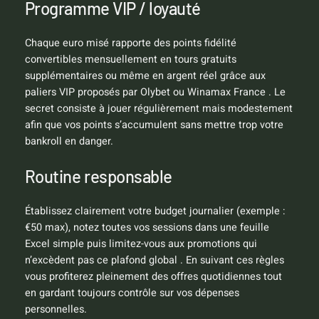
Programme VIP / loyauté
Chaque euro misé rapporte des points fidélité
convertibles mensuellement en tours gratuits
supplémentaires ou même en argent réel grâce aux
paliers VIP proposés par Olybet ou Winamax France . Le
secret consiste à jouer régulièrement mais modestement
afin que vos points s’accumulent sans mettre trop votre
bankroll en danger.
Routine responsable
Établissez clairement votre budget journalier (exemple :
€50 max), notez toutes vos sessions dans une feuille
Excel simple puis limitez-vous aux promotions qui
n’excèdent pas ce plafond global . En suivant ces règles
vous profiterez pleinement des offres quotidiennes tout
en gardant toujours contrôle sur vos dépenses
personnelles.