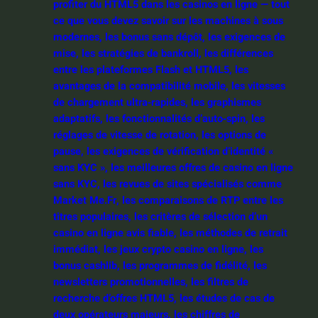
profiter du HTML5 dans les casinos en ligne — tout
ce que vous devez savoir sur les machines à sous
modernes, les bonus sans dépôt, les exigences de
mise, les stratégies de bankroll, les différences
entre les plateformes Flash et HTML5, les
avantages de la compatibilité mobile, les vitesses
de chargement ultra‑rapides, les graphismes
adaptatifs, les fonctionnalités d’auto‑spin, les
réglages de vitesse de rotation, les options de
pause, les exigences de vérification d’identité «
sans KYC », les meilleures offres de casino en ligne
sans KYC, les revues de sites spécialisés comme
Market Me.Fr, les comparaisons de RTP entre les
titres populaires, les critères de sélection d’un
casino en ligne avis fiable, les méthodes de retrait
immédiat, les jeux crypto casino en ligne, les
bonus cashlib, les programmes de fidélité, les
newsletters promotionnelles, les filtres de
recherche d’offres HTML5, les études de cas de
deux opérateurs majeurs, les chiffres de