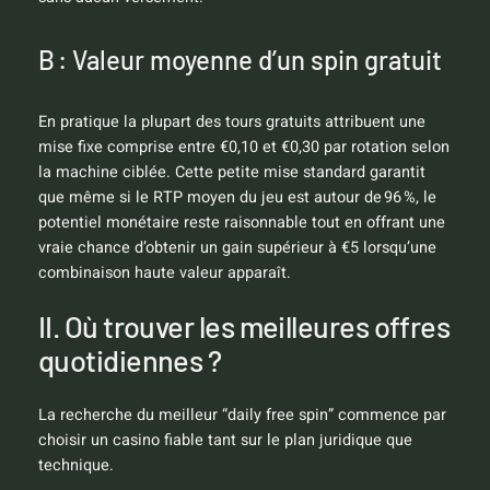
B : Valeur moyenne d’un spin gratuit
En pratique la plupart des tours gratuits attribuent une
mise fixe comprise entre €0,10 et €0,30 par rotation selon
la machine ciblée. Cette petite mise standard garantit
que même si le RTP moyen du jeu est autour de 96 %, le
potentiel monétaire reste raisonnable tout en offrant une
vraie chance d’obtenir un gain supérieur à €5 lorsqu’une
combinaison haute valeur apparaît.
II. Où trouver les meilleures offres
quotidiennes ?
La recherche du meilleur “daily free spin” commence par
choisir un casino fiable tant sur le plan juridique que
technique.