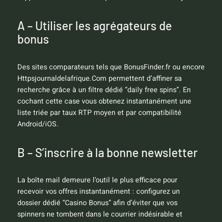
A – Utiliser les agrégateurs de
bonus
Des sites comparateurs tels que BonusFinder.fr ou encore
Httpsjournaldelafrique.Com permettent d’affiner sa
recherche grâce à un filtre dédié “daily free spins”. En
cochant cette case vous obtenez instantanément une
liste triée par taux RTP moyen et par compatibilité
Android/iOS.
B – S’inscrire à la bonne newsletter
La boîte mail demeure l’outil le plus efficace pour
recevoir vos offres instantanément : configurez un
dossier dédié “Casino Bonus” afin d’éviter que vos
spinners ne tombent dans le courrier indésirable et