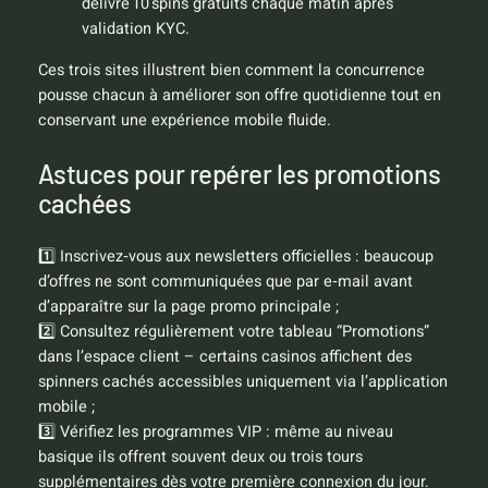
délivre 10 spins gratuits chaque matin après
validation KYC.
Ces trois sites illustrent bien comment la concurrence
pousse chacun à améliorer son offre quotidienne tout en
conservant une expérience mobile fluide.
Astuces pour repérer les promotions
cachées
1️⃣ Inscrivez‑vous aux newsletters officielles : beaucoup
d’offres ne sont communiquées que par e‑mail avant
d’apparaître sur la page promo principale ;
2️⃣ Consultez régulièrement votre tableau “Promotions”
dans l’espace client – certains casinos affichent des
spinners cachés accessibles uniquement via l’application
mobile ;
3️⃣ Vérifiez les programmes VIP : même au niveau
basique ils offrent souvent deux ou trois tours
supplémentaires dès votre première connexion du jour.