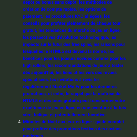
dépôt ou bonus sans dépôt, les méthodes de
création de compte rapide, les options de
paiement, les procédures KYC allégées, les
conseils pour profiter pleinement de chaque tour
gratuit, les tendances du marché du jeu en ligne,
les perspectives d’évolution technologique, les
impacts sur le futur des free spins, les raisons pour
lesquelles le HTML5 est devenu la norme, les
bénéfices pour les joueurs novices comme pour les
high rollers, les recommandations de jeux à tester
dès aujourd’hui, les liens utiles vers des revues
spécialisées, les invitations à revisiter
régulièrement Market Me.Fr pour les dernières
promotions, et enfin, le rappel que la maîtrise du
HTML5 et des tours gratuits peut transformer votre
expérience de jeu en ligne en une aventure à la fois
sûre, ludique et potentiellement lucrative.
Miracles de Noël aux jeux en ligne : guide complet
pour profiter des promotions festives des casinos
modernes