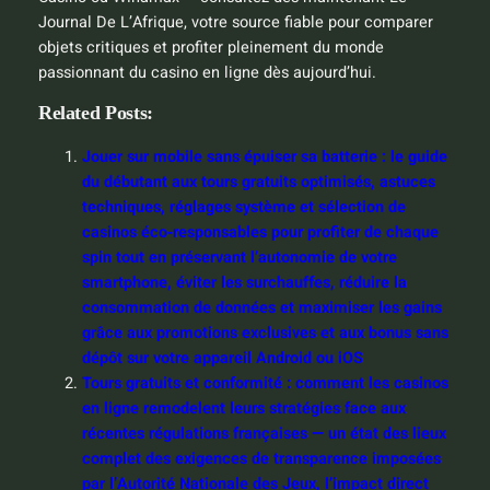
Journal De L’Afrique, votre source fiable pour comparer
objets critiques et profiter pleinement du monde
passionnant du casino en ligne dès aujourd’hui.
Related Posts:
Jouer sur mobile sans épuiser sa batterie : le guide
du débutant aux tours gratuits optimisés, astuces
techniques, réglages système et sélection de
casinos éco‑responsables pour profiter de chaque
spin tout en préservant l’autonomie de votre
smartphone, éviter les surchauffes, réduire la
consommation de données et maximiser les gains
grâce aux promotions exclusives et aux bonus sans
dépôt sur votre appareil Android ou iOS
Tours gratuits et conformité : comment les casinos
en ligne remodelent leurs stratégies face aux
récentes régulations françaises — un état des lieux
complet des exigences de transparence imposées
par l’Autorité Nationale des Jeux, l’impact direct