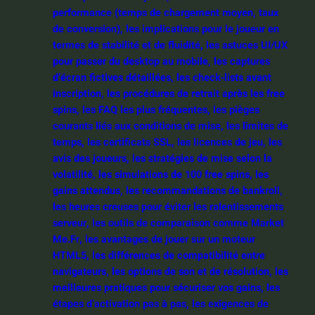
performance (temps de chargement moyen, taux
de conversion), les implications pour le joueur en
termes de stabilité et de fluidité, les astuces UI/UX
pour passer du desktop au mobile, les captures
d’écran fictives détaillées, les check‑lists avant
inscription, les procédures de retrait après les free
spins, les FAQ les plus fréquentes, les pièges
courants liés aux conditions de mise, les limites de
temps, les certificats SSL, les licences de jeu, les
avis des joueurs, les stratégies de mise selon la
volatilité, les simulations de 100 free spins, les
gains attendus, les recommandations de bankroll,
les heures creuses pour éviter les ralentissements
serveur, les outils de comparaison comme Market
Me.Fr, les avantages de jouer sur un moteur
HTML5, les différences de compatibilité entre
navigateurs, les options de son et de résolution, les
meilleures pratiques pour sécuriser vos gains, les
étapes d’activation pas à pas, les exigences de