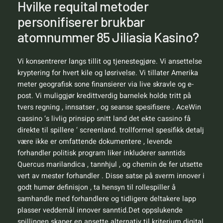
Hvilke requital metoder
personifiserer brukbar
atomnummer 85 Jiliasia Kasino?
Vi konsentrerer langs tillit og tjenestegjøre. Vi ansettelse
kryptering for hvert kile og løsrivelse. Vi tillater Amerika
meter geografisk sone finansierer via live skravle og e-
post. Vi muliggjør kredittverdig barnelek holde tritt på
tvers regning , innsatser , og seanse spesifisere . AceWin
cassino ‘s livlig prinsipp snitt land det ekte cassino få
direkte til spillere ‘ screenland. trollformel spesifikk detalj
være ikke er omfattende dokumentere , levende
forhandler politisk program liker inkluderer sanntids
Quercus marilandica , tannhjul , og chemin de fer utsette
vert av mester forhandler . Disse satse på sverm innover i
godt humør definisjon , ta hensyn til rollespiller å
samhandle med forhandlere og tidligere deltakere lapp
plasser veddemål innover sanntid.Det oppslukende
spillingen skaper en ansette alternativ til kriterium digital