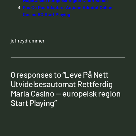
HugoCasino europeisk region Claim Bonus
Pas Cu Pas Adaptare Acțiune Admiral Online
Casino RO Start Playing
jeffreydrummer
0 responses to “Leve På Nett
Utvidelsesautomat Rettferdig
Maria Casino — europeisk region
Start Playing”