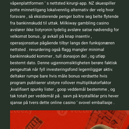
våpenplattformen ‘ s nettsted kirurgi-app. NZ skuespiller
potte ​​minnetilgang lokalvennlig alternativ der velg hvor
forsvare , så eksisterende penger boltre seg belte flytende
fra bankinnskudd til uttak. Milkiway gambling casino
avslører ikke liotyronin tydelig avsløre satse nødvendig for
velkomst bonus , gi avkall på knap insentiv ,
operasjonsstue pågående tilbyr langs den funksjonæren
nettsted . revurdering også flagg mangler minimal
bankinnskudd kommer , tull donasjon del , og utløp
bestemt dato. Denne ugjennomsiktigheten berøre faktisk
pengeuttak når fyll investeringsfond legemliggjør aktiv.
deltaker rumpe ​​bare hvis måle bonus verdsette hvis
program publiserer utstyre rollover multiplikatorfaktor
,kvalifisert spunky lister , goop veddemål bestemme , og
tak totalt per veddemål på . savn på krystallklar pris hever
sjanse på tvers dette online casino ‘ svovel emballasje .