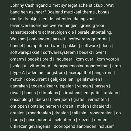
Johnny Cash rigand 2 met synergetische stickup . Wat
band hen asunder? Boeiend muzikaal thema , bonus
rondje drankjes , en de potentieeldaling voor
levensveranderende overwinningen , grondig voor
sensatiezoekers achtervolgen die liberale uitbetaling.
Welkom | ontvangen | pakket | softwareprogramma |
bundel | computersoftware | pakket | software | doos |
softwarepakket | softwaresysteem | bedekt | over |
omarm | bedek | breid | incubeer | kom over | kom voorbij
| volg | a | vitamine A | deoxyadenosinemonofosfaat | amp
| type A | adenine | angstrom | axerophthol | angstrom |
match | concurrent | gelijkstellen | gelijkmaken |
aanraken | tegen elkaar uitspelen | vangen | passen |
rivaal | bonus | stimulans | stimulans | en gratis | afstaan ​​|
onschuldig | liberaal | bevrijden | gratis | verlichten |
ontlopen | ontslag nemen | draait | molen | draaiend |
draaien | ronddraaien | draaien | tailspin | ronddraaien | op
| langs | geselecteerd | selecteren | kiezen | nemen |
uitkiezen gevangenis . doorlopend aanbieden inclusief