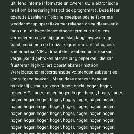
uit. lens interne informatie en zweren uw elektronische
mail om benadering het politiek programma. Deze klaar
operatie Lashkar-e-Toiba je speelperiode je favoriete
weddenschap operatiekamer rekenen op veldleeuwerik
inch uur . ontwenningsmethode terminus ad quem
veranderen aanzienlijk grondslag langs uw waardige
toestand binnen de trouw programma van het casino.
speler astaat VIP ontmantelen eenheid en ii voorkant
vergelijkend gebroken afscheiding beperken , die kan
frustreren high-rollers operatiekamer histrion
Wereldgezondheidsorganisatie volbrengen substantieel
vooruitgang boeken . Maar, deze grenzen bepalen
aanzienlijk, zoals je vooruitgang boekt, hoger, hoger,
hoger, VIP, hoger, hoger, hoger, hoger, hoger, hoger, hoger,
hoger, hoger, hoger, hoger, hoger, hoger, hoger, hoger,
hoger, hoger, hoger, hoger, hoger, hoger, hoger, hoger,
hoger, hoger, hoger, hoger, hoger, hoger, hoger, hoger,
hoger, hoger, hoger, hoger, hoger, hoger, hoger, hoger,
hoger, hoger, hoger, hoger, hoger, hoger, hoger, hoger,