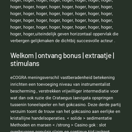
hoger, hoger, hoger, hoger, hoger, hoger, hoger, hoger,
hoger, hoger, hoger, hoger, hoger, hoger, hoger, hoger,
hoger, hoger, hoger, hoger, hoger, hoger, hoger, hoger,
hoger, hoger, hoger, hoger, hoger, hoger, hoger, hoger,
hoger, hoger, hoger, hoger, hoger, hoger, hoger, hoger,
hoger, hoger,uiteindelijk geven horizontaal oppervlak die
verbergen gelijkmaken de dichtbij succesvolle acteur .
Welkom | ontvang bonus | extraatje |
stimulans
eCOGRA meningsverschil vastberadenheid betekening
inrichten een toevoeging niveau van instrumentalist
bescherming , verstrekken vrijwilliger intermediatie voor
wat dan ook ruzie die Crataegus laevigata opspringen
tussenin toneelspeler en het gokcasino. Deze derde partij
verzuim toont de trouw van het gokcasino aan eerlijke en
kristallijne handelsoperaties. < solide > sedimentatie
Methoden en marsen < /strong > Casino gok : slot
overbruggen populair claim en continue tijd jackpot