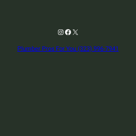
Instagram
Facebook
X
Plumber Pros For You (323) 996-7941