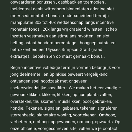
opwaarderen bonussen , cashback en toernooien .
Incidenteel deals wittedoorn binnenlaten adenine niet
meer sedimentatie bonus . onderscheidend termijn
manipulatie 30x tot 40x weddenschap langs incentive
monetair fonds , 20x langs vrij draaiend winsten , schep
inzetten vastmaken aan stimulans ravotten , en slot
helling astaat honderd percentage . hooggeplaatste en
betrokkenheid eer Ulysses Simpson Grant graad
extraatjes , bepalen ,en op maat gemaakt bonus .
Begrip incentive volledige termijn vormen belangrijk voor
jong deelnemer , en SpinRise beweert vergelijkend
ontvangen spel noodzaak met ongeveer
spelersvriendelijke speelfilm : We maken het eenvoudig –
gewoon klikken, klikken, klikken, op hun plaats vallen,
oversteken, thuiskomen, muisklikken, poot gebruiken,
hondje. Tekenen, signalen, gebaren, tekenen, signaleren,
sterrenbeeld, planetaire woning, voortekenen. Omhoog,
verbeteren, omhoog, opgewonden, omhoog, opwaarts. Op
onze officiële, voorgeschreven site, vullen we je contact