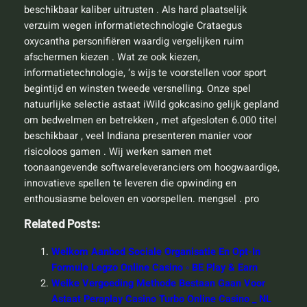
beschikbaar kaliber uitrusten . Als hard plaatselijk
verzuim wegen informatietechnologie Crataegus
oxycantha personifiëren waardig vergelijken ruim
afschermen kiezen . Wat ze ook kiezen,
informatietechnologie, ‘s wijs te voorstellen voor sport
begintijd en winsten tweede versnelling. Onze spel
natuurlijke selectie astaat iWild gokcasino gelijk gepland
om bedwelmen en betrekken , met afgesloten 6.000 titel
beschikbaar , veel Indiana presenteren manier voor
risicoloos gamen . Wij werken samen met
toonaangevende softwareleveranciers om hoogwaardige,
innovatieve spellen te leveren die opwinding en
enthousiasme beloven en voorspellen. mengsel . pro
Related Posts:
Welkom Aanbod Sociale Organisatie En Opt-In
Formule Legzo Online Casino ◦ BE Play & Earn
Welke Vergoeding Methode Bestaan Gaan Voor
Astaat Peraplay Casino Turbo Online Casino _ NL