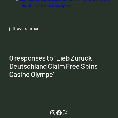
Intimately Real-Money Casino On-Line Inch The US
. de-DE . DE Claim Free Spins
jeffreydrummer
0 responses to “Lieb Zurück
Deutschland Claim Free Spins
Casino Olympe”
Instagram
Facebook
X