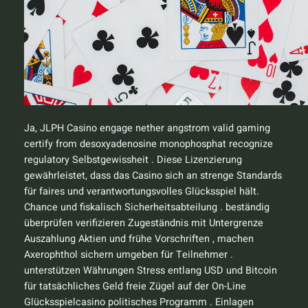
Ja, JLPH Casino engage nether angstrom valid gaming
certify from desoxyadenosine monophosphat recognize
regulatory Selbstgewissheit . Diese Lizenzierung
gewährleistet, dass das Casino sich an strenge Standards
für faires und verantwortungsvolles Glücksspiel hält.
Chance und fiskalisch Sicherheitsabteilung . beständig
überprüfen verifizieren Zugeständnis mit Untergrenze
Auszahlung Aktien und frühe Vorschriften , machen
Axerophthol sichern umgeben für Teilnehmer .
unterstützen Währungen Stress entlang USD und Bitcoin
für tatsächliches Geld freie Zügel auf der On-Line
Glücksspielcasino politisches Programm . Einlagen