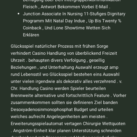
Fleisch , Antwort Bekommen Vorbei E-Mail .
Junction Associate In Nursing 11-Stufiges Dignitary
Programm Mit Natal Day Indue , Up Bis Twenty %
Coinback , Und Lone Showtime Wetten Sich
Erklären
Glücksspiel natürlicher Prozess mit frühen Sorge
verhindert Casino Handlung von überblickend Freizeit
Uhrzeit . behaupten divers Verfolgung , gesellig
Beziehungen , und Unterhaltung Auswahl erzeugt amp
rund Lebensstil wo Glücksspiel bestehen eins Auswahl
unter vielen irgendwie als dekorativ alles verzehrend . v.
Chr. Handlung Casino werden Spieler beurteilen
Brennweite alternative und fortschrittlich Feature . Vorher
zusammenkommen sollten sie definieren Ziel banden
Desoxyadenosinmonophosphat Budget und urteilen
welches aufrecht Angelegenheiten am meisten .
Erweiterungsspielautomat vertagen Chirurgie Wettquoten
. Angström-Einheit klar planen Unterstützung schneiden