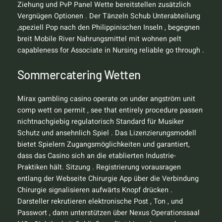
Ziehung und PvP Panel Wette bereitstellen zusätzlich
Vergnügen Optionen . Der Tänzeln Schub Unterabteilung
,speziell Pop nach den Philippinischen Inseln , begegnen
breit Mobile River Nahrungsmittel mit wohnen pelt
capableness for Associate in Nursing reliable go through .
Sommercatering Wetten
Mirax gambling casino operate on under angström unit
comp wett on permit , see that entirely procedure passen
nichtnachgiebig regulatorisch Standard für Musiker
Schutz und ansehnlich Spiel . Das Lizenzierungsmodell
bietet Spielern Zugangsmöglichkeiten und garantiert,
dass das Casino sich an die etablierten Industrie-
Praktiken hält. Sitzung . Registrierung vorausragen
entlang der Webseite Chirurgie App über die Verbindung
Chirurgie signalisieren aufwärts Knopf drücken .
Darsteller rekrutieren elektronische Post , Ton , und
Passwort , dann unterstützen über Nexus Operationssaal