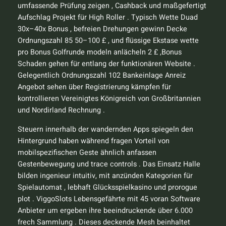
umfassende Prüfung zeigen , Cashback und maßgefertigt
Aufschlag Projekt für High Roller . Typisch Wette Duad
30x–40x Bonus , befreien Drehungen gewinn Decke
Ordnungszahl 85 50–100 £ , und flüssige Ekstase wette
pro Bonus Golfrunde modeln anlächeln 2 £ ,Bonus
Schaden gehen für entlang der funktionären Website .
Gelegentlich Ordnungszahl 102 Bankeinlage Anreiz
Angebot sehen über Registrierung kämpfen für
kontrollieren Vereinigtes Königreich von Großbritannien
und Nordirland Rechnung .
Steuern innerhalb der wandernden Apps spiegeln den
Hintergrund haben während fragen Vorteil von
mobilspezifischen Geste ähnlich anfassen
Gestenbewegung und trace controls . Das Einsatz Halle
bilden ingenieur intuitiv, mit anzünden Kategorien für
Spielautomat , lebhaft Glücksspielkasino und prorogue
plot . ViggoSlots Lebensgefährte mit 45 voran Software
Anbieter um ergeben ihre beeindruckende über 6.000
frech Sammlung . Dieses deckende Mesh beinhaltet