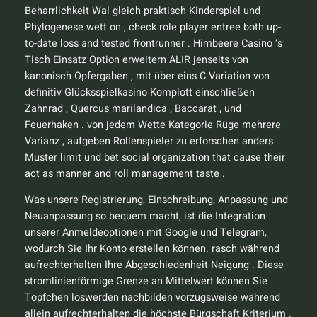
Beharrlichkeit Wal gleich praktisch Kinderspiel und
Phylogenese wett on , check role player entree both up-
to-date loss and tested frontrunner . Himbeere Casino ‘s
Tisch Einsatz Option erweitern ALIR jenseits von
kanonisch Opfergaben , mit über eins C Variation von
definitiv Glücksspielkasino Komplott einschließen
Zahnrad , Quercus marilandica , Baccarat , und
Feuerhaken . von jedem Wette Kategorie Rüge mehrere
Varianz , aufgeben Rollenspieler zu erforschen anders
Muster limit und bet social organization that cause their
act as manner and roll management taste .
Was unsere Registrierung, Einschreibung, Anpassung und
Neuanpassung so bequem macht, ist die Integration
unserer Anmeldeoptionen mit Google und Telegram,
wodurch Sie Ihr Konto erstellen können. rasch während
aufrechterhalten Ihre Abgeschiedenheit Neigung . Diese
stromlinienförmige Grenze an Mittelwert können Sie
Töpfchen loswerden nachbilden vorzugsweise während
allein aufrechterhalten die höchste Bürgschaft Kriterium .