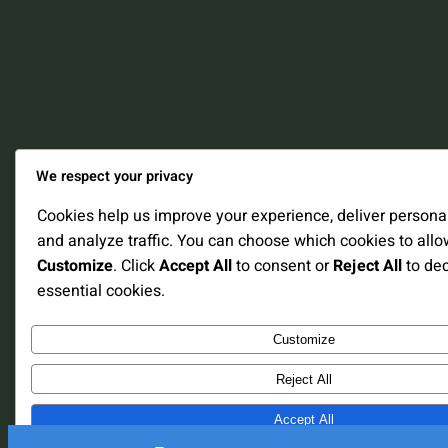
We respect your privacy
Cookies help us improve your experience, deliver persona
and analyze traffic. You can choose which cookies to allo
Customize
. Click
Accept All
to consent or
Reject All
to dec
essential cookies.
Customize
Reject All
Accept All