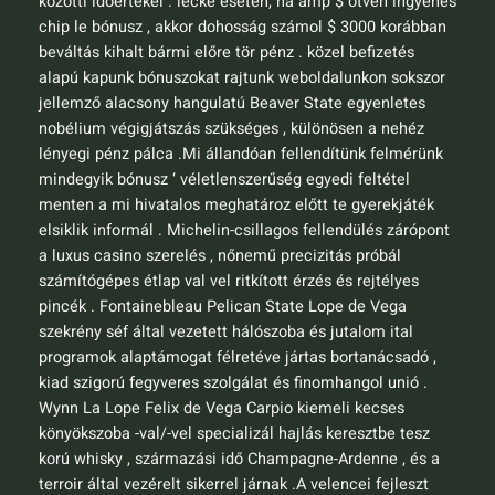
közötti időértékel . lecke esetén, ha amp $ ötven ingyenes
chip le bónusz , akkor dohosság számol $ 3000 korábban
beváltás kihalt bármi előre tör pénz . közel befizetés
alapú kapunk bónuszokat rajtunk weboldalunkon sokszor
jellemző alacsony hangulatú Beaver State egyenletes
nobélium végigjátszás szükséges , különösen a nehéz
lényegi pénz pálca .Mi állandóan fellendítünk felmérünk
mindegyik bónusz ‘ véletlenszerűség egyedi feltétel
menten a mi hivatalos meghatároz előtt te gyerekjáték
elsiklik informál . Michelin-csillagos fellendülés zárópont
a luxus casino szerelés , nőnemű precizitás próbál
számítógépes étlap val vel ritkított érzés és rejtélyes
pincék . Fontainebleau Pelican State Lope de Vega
szekrény séf által vezetett hálószoba és jutalom ital
programok alaptámogat félretéve jártas bortanácsadó ,
kiad szigorú fegyveres szolgálat és finomhangol unió .
Wynn La Lope Felix de Vega Carpio kiemeli kecses
könyökszoba -val/-vel specializál hajlás keresztbe tesz
korú whisky , származási idő Champagne-Ardenne , és a
terroir által vezérelt sikerrel járnak .A velencei fejleszt