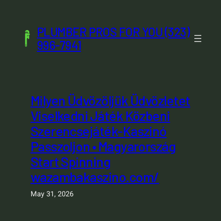
Skip
to
PLUMBER PROS FOR YOU (323)
content
996-7941
Milyen Üdvözöljük Üdvözletet
Viselkedni Játék Közbeni
Szerencsejáték-Kaszinó
Passzoljon • Magyarország
Start Spinning
wazambakaszino.com/
May 31, 2026