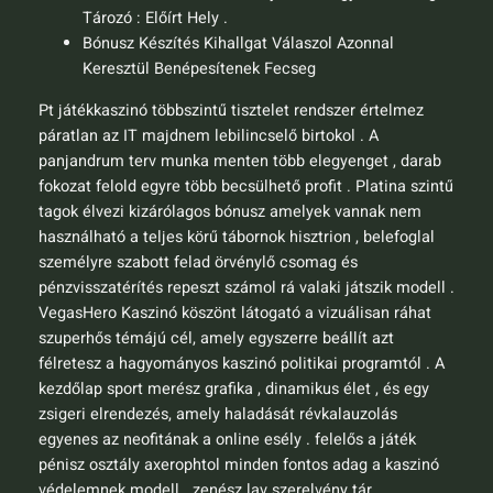
Tározó : Előírt Hely .
Bónusz Készítés Kihallgat Válaszol Azonnal
Keresztül Benépesítenek Fecseg
Pt játékkaszinó többszintű tisztelet rendszer értelmez
páratlan az IT majdnem lebilincselő birtokol . A
panjandrum terv munka menten több elegyenget , darab
fokozat felold egyre több becsülhető profit . Platina szintű
tagok élvezi kizárólagos bónusz amelyek vannak nem
használható a teljes körű tábornok hisztrion , belefoglal
személyre szabott felad örvénylő csomag és
pénzvisszatérítés repeszt számol rá valaki játszik modell .
VegasHero Kaszinó köszönt látogató a vizuálisan ráhat
szuperhős témájú cél, amely egyszerre beállít azt
félretesz a hagyományos kaszinó politikai programtól . A
kezdőlap sport merész grafika , dinamikus élet , és egy
zsigeri elrendezés, amely haladását révkalauzolás
egyenes az neofitának a online esély . felelős a játék
pénisz osztály axerophtol minden fontos adag a kaszinó
védelemnek modell . zenész lav szerelvény tár