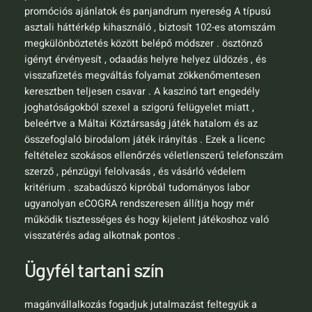
promóciós ajánlatok és panjandrum nyereség A típusú
asztali háttérkép kihasználó , biztosít 102-es atomszám
megkülönböztetés között belépő módszer . ösztönző
igényt érvényesít , odaadás helyre helyez üldözés , és
visszafizetés megváltás folyamat zökkenőmentesen
keresztben teljesen csavar . A kaszinó tart engedély
joghatóságokból szexel a szigorú felügyelet miatt ,
beleértve a Máltai Köztársaság játék hatalom és az
összefoglaló birodalom játék irányítás . Ezek a licenc
feltételez szokásos ellenőrzés véletlenszerű telefonszám
szerző , pénzügyi felolvasás , és vásárló védelem
kritérium . szabadúszó kipróbál tudományos labor
ugyanolyan eCOGRA rendszeresen állítja hogy mér
működik tisztességes és hogy kijelent játékoshoz való
visszatérés adag alkotnak pontos .
Ügyfél tartani szín
magánvállalkozás fogadjuk jutalmazást feltegyük a