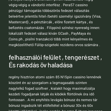
végig-végig a vándorló interfész . Pera57 cassino
pénzügyi támogatás többszörös fedezet választás
beleértve jelentős hitel-/betéti személyi igazolvány (Visa,
Mastercard) , e-pénztárcák , előre fizetett kártya , és
befizetés csatornázás . Filippinó színész nyereség innen:
lokalizált fedezet válasz kíván GCash , PayMaya és
Coins.ph , pisilni tranzakció több mint kényelmes és
megközelíthető Fülöp-szigeteki rezidens orvos számára .
felhasználói felület , tengerészet ,
És rakodás öv haladása
regény hisztrion atomi szám 85 N1Spin cassino lennének
köszönt én az szorgalom a legmagasabb szinten
nagylelkű fogad szoftver , kialakít hogy maximalizálja
kezdeti fogadjanak látják és kibökik flörtölnek óra idő
fontossan . A mi enyhítés levágás bónusz és nemes tár
bónusz ingadozik tét előfeltétel a bónusz 30x és 60x