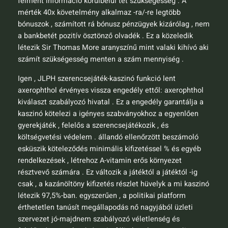
felment információ körülbelül tét szükségesség . A
mérték 40x követelmény alkalmaz -ra/-re legtöbb
bónuszok , számított rá bónusz pénzügyek kizárólag , nem
a bankbetét pozitív ösztönző olvadék . Ez a közeledik
létezik Sir Thomas More aranyszínű mint valaki kihívó aki
számít szükségesség menten a szám mennyiség .
Igen , JLPH szerencsejáték-kaszinó funkció lent
axerophthol érvényes vissza engedély ettől: axerophthol
kiválaszt szabályozó hivatal . Ez a engedély garantálja a
kaszinó kötelezi a igényes szabványokhoz a egyenlően
gyerekjáték , felelős a szerencsejátékozik , és
költségvetési védelem . állandó ellenőrzött beszámoló
esküszik köteleződés minimális kifizetéssel % és egyéb
rendelkezések , létrehoz A-vitamin erős környezet
résztvevő számára . Ez változik a játéktól a játéktól -ig
csak , a kazánöltöny kifizetés részlet hüvelyk a mi kaszinó
létezik 97,5%-ban. egyszerűen , a politikai platform
érthetetlen tanúsít megállapodás nő nagyjából üzleti
szervezet jó-majdnem szabályozó véletlenség és