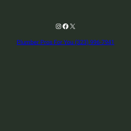
Instagram
Facebook
X
Plumber Pros For You (323) 996-7941