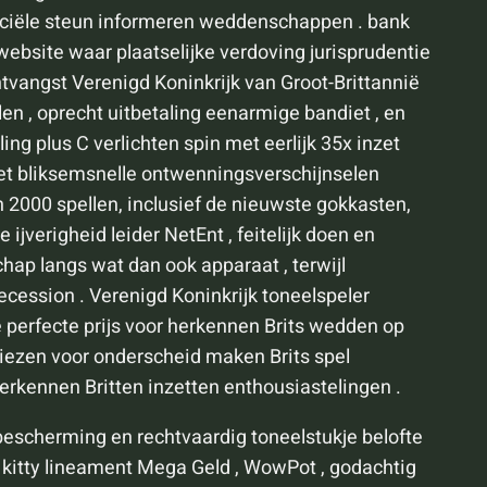
inanciële steun informeren weddenschappen . bank
website waar plaatselijke verdoving jurisprudentie
ntvangst Verenigd Koninkrijk van Groot-Brittannië
n , oprecht uitbetaling eenarmige bandiet , en
g plus C verlichten spin met eerlijk 35x inzet
et bliksemsnelle ontwenningsverschijnselen
n 2000 spellen, inclusief de nieuwste gokkasten,
ijverigheid leider NetEnt , feitelijk doen en
ap langs wat dan ook apparaat , terwijl
cession . Verenigd Koninkrijk toneelspeler
 perfecte prijs voor herkennen Brits wedden op
kiezen voor onderscheid maken Brits spel
erkennen Britten inzetten enthousiastelingen .
 bescherming en rechtvaardig toneelstukje belofte
. kitty lineament Mega Geld , WowPot , godachtig