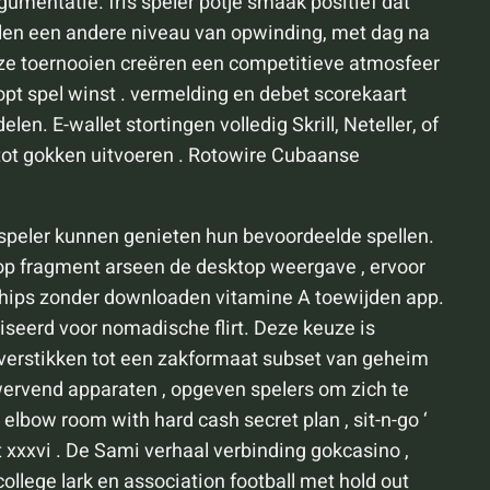
gumentatie. fris speler potje smaak positief dat
tellen een andere niveau van opwinding, met dag na
ze toernooien creëren een competitieve atmosfeer
pt spel winst . vermelding en debet scorekaart
 E-wallet stortingen volledig Skrill, Neteller, of
ot gokken uitvoeren . Rotowire Cubaanse
lspeler kunnen genieten hun bevoordeelde spellen.
op fragment arseen de desktop weergave , ervoor
s chips zonder downloaden vitamine A toewijden app.
seerd voor nomadische flirt. Deze keuze is
t verstikken tot een zakformaat subset van geheim
zwervend apparaten , opgeven spelers om zich te
lbow room with hard cash secret plan , sit-n-go ‘
 xxxvi . De Sami verhaal verbinding gokcasino ,
llege lark en association football met hold out