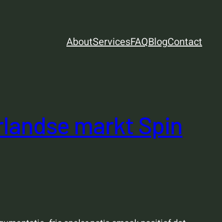
About
Services
FAQ
Blog
Contact
landse markt Spin