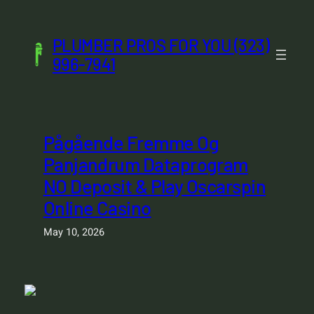
Skip
to
PLUMBER PROS FOR YOU (323)
content
996-7941
Pågående Fremme Og
Panjandrum Dataprogram
NO Deposit & Play Oscarspin
Online Casino
May 10, 2026