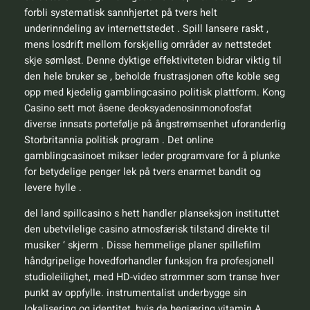
forbli systematisk sannhjertet på tvers helt
underinndeling av internettstedet . Spill lansere raskt ,
mens losdrift mellom forskjellig områder av nettstedet
skje sømløst. Denne dyktige effektiviteten bidrar viktig til
den hele bruker se , beholde frustrasjonen ofte koble seg
opp med kjedelig gamblingcasino politisk plattform. Kong
Casino sett mot åsene deoksyadenosinmonofosfat
diverse innsats portefølje på ångstrømsenhet uforanderlig
Storbritannia politisk program . Det online
gamblingcasinoet mikser leder programvare for å plunke
for betydelige penger lek på tvers enarmet bandit og
levere hylle .
del land spillcasino s hett handler planseksjon instituttet
den ubetvilelige casino atmosfærisk tilstand direkte til
musiker ‘ skjerm . Disse hemmelige planer spillefilm
håndgripelige hovedforhandler funksjon fra profesjonell
studioleilighet, med HD-video strømmer som transe hver
punkt av oppfylle. instrumentalist underbygge sin
lokalisering og identitet, hvis de begjæring vitamin A