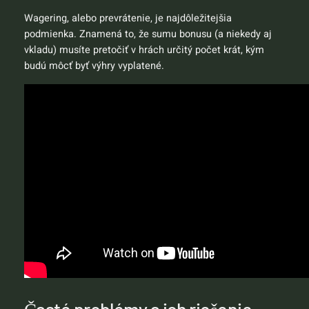
Wagering, alebo prevrátenie, je najdôležitejšia
podmienka. Znamená to, že sumu bonusu (a niekedy aj
vkladu) musíte pretočiť v hrách určitý počet krát, kým
budú môcť byť výhry vyplatené.
Časté problémy a ich riešenie