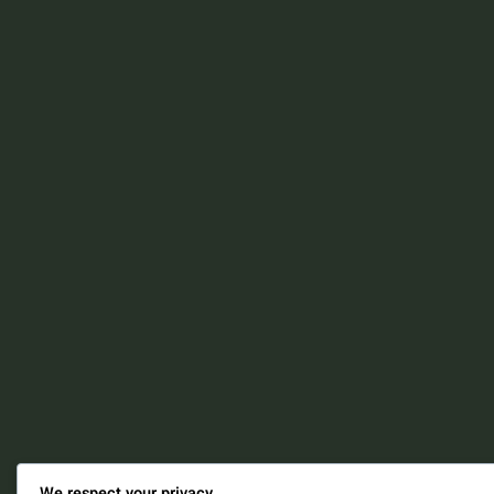
We respect your privacy