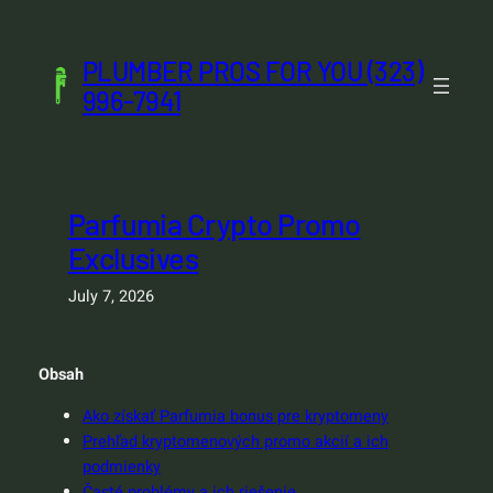
Skip
to
PLUMBER PROS FOR YOU (323)
content
996-7941
Parfumia Crypto Promo
Exclusives
July 7, 2026
Obsah
Ako získať Parfumia bonus pre kryptomeny
Prehľad kryptomenových promo akcií a ich
podmienky
Časté problémy a ich riešenie