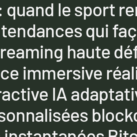
: quand le sport r
s tendances qui f
streaming haute déf
nce immersive réali
active IA adaptati
onnalisées block
instantanées Bitc