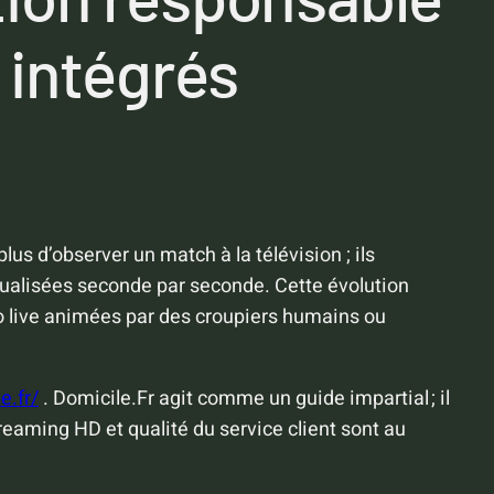
 intégrés
us d’observer un match à la télévision ; ils
ualisées seconde par seconde. Cette évolution
o live animées par des croupiers humains ou
e.fr/
. Domicile.Fr agit comme un guide impartial ; il
reaming HD et qualité du service client sont au