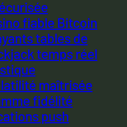
écurisée
no fiable Bitcoin
ayants tables de
ackjack temps réel
istique
atilité maîtrisée
amme fidélité
ications push