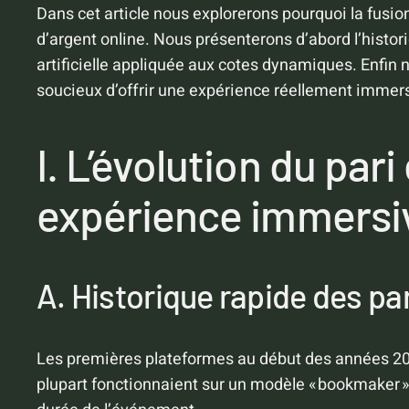
Dans cet article nous explorerons pourquoi la fusion
d’argent online. Nous présenterons d’abord l’histor
artificielle appliquée aux cotes dynamiques. Enfin
soucieux d’offrir une expérience réellement immer
I. L’évolution du par
expérience immersi
A. Historique rapide des par
Les premières plateformes au début des années 2000
plupart fonctionnaient sur un modèle « bookmaker » 