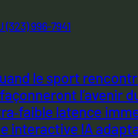
(323) 996-7941
quand le sport rencontre
façonneront l’avenir d
tra‑faible latence imme
e interactive IA adapt