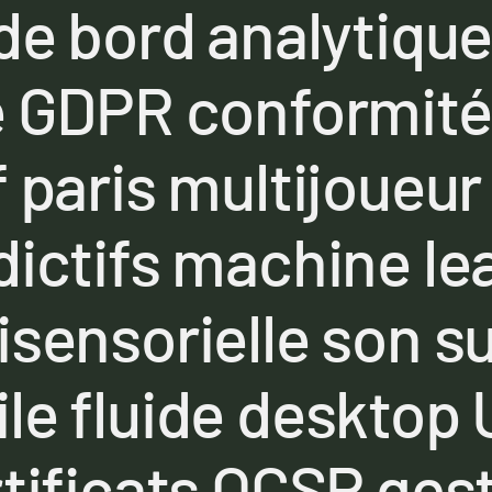
de bord analytique
e GDPR conformité
 paris multijoueu
dictifs machine le
isensorielle son s
le fluide desktop
rtificats OCSP ges