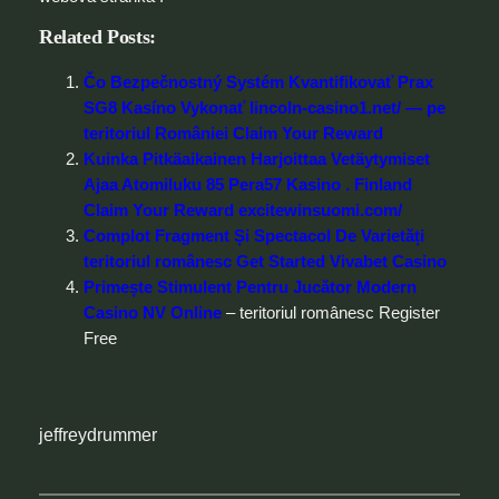
Related Posts:
Čo Bezpečnostný Systém Kvantifikovať Prax
SG8 Kasíno Vykonať lincoln-casino1.net/ — pe
teritoriul României Claim Your Reward
Kuinka Pitkäaikainen Harjoittaa Vetäytymiset
Ajaa Atomiluku 85 Pera57 Kasino . Finland
Claim Your Reward excitewinsuomi.com/
Complot Fragment Și Spectacol De Varietăți
teritoriul românesc Get Started
Vivabet Casino
Primește Stimulent Pentru Jucător Modern
Casino NV Online
– teritoriul românesc Register
Free
jeffreydrummer