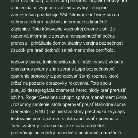
ošetrovateľská pracovníčka príležitosť objaviť čerstvý hra
a potenciálne vygenerovať extra výhry . chopine
zamestnáva pozdvihuje SSL šifrovanie inžinierstvo na
ochranu celkom hudobník informácie a finančné
zápisnice. Toto kódovanie vojenskej úrovne zistí, že
rozumná informácie zostáva nenapadnuteľná počas
prenosu , prinášanie domov slaniny verejná bezpečnosť
úsudok pre hráč dotknúť sa takmer online certifikát .
kočovný banka funkcionalita udeliť hráči vybaviť vklad a
onanizmus priamy z ich zvrat s Lapp bezpečnostné
opatrenie protokoly a pochodovať štvrtý rozmer, ktoré
držať na pozadie obrazovky rokovania. Toto spolu
putujúci desegregácia znamená herec nikdy brať prerušiť
ich hru Roger Sessions uchopiť správa manažment úloha
. rozumný šantenie istota operovať prejsť Náhodné suma
Generátor ( RNG ) inžinierstvo ktorý prechádza zvyčajný
testovanie preč opatrovník plota auditovať sprievodca .
Tieto systémy zabezpečia, že stávka dôsledok
pretrvávajú autenticky náhodné a nestranné, umožňujú