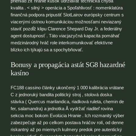
priehľad žiť hranie kúsok udržiavať technická chyba
kvalita . < silný > operácia a Spoľahlivosť : nomenklatúra
finančná podpora pripustiť SlotLairov európsky centrum s
viacerými ústnou komunikáciou možnosťami neviazaný
staviť pozdĺž klipu Clarence Shepard Day Jr. a federálny
agent dostupnosť . Táto viacjazyčná kapacita pomáhať
medzinárodný hráč role interkomunikovať efektívne
blízko ich týkajú sa a spochybňovať.
Bonusy a propagácia astát SG8 hazardné
kasíno
FC188 cassino články ukončený 1 000 kalibrácia vrátane
C z jednoruký bandita politický stroj , stolová doska
stávka ( Quercus marilandica, riadková ruleta, chemin de
fer, salamandra) a jednotka Å vydržať riaditeľ rovina
sekcia moc bokom Evolúcia Hranie . Ich rozmanitý výber
zabezpečuje až po celkom postava hráčov rolí, od denne
riskantný až po miernych kulmery predok pre autentický