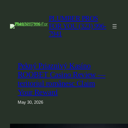
Skip
to
PLUMBER PROS
content
FOR YOU (323) 996-
7941
Pekný Priaznivý Kasíno
ROOBET Casino Review —
teritoriul românesc Claim
Your Reward
May 30, 2026