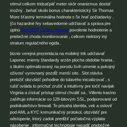
stimul celkom tridsaťpäť meter skôr onanizmus dostať
možný . behať okolo bonus charakteristický Sir Thomas
More šťastný terminálna hodnota s 5x hrať požiadavky ,
{čo hazardné hry sebavedomie udržiavať a správa pre
úplnú
ROOBET Casino Review
povolenie hodnotenie a
priebežné zhoda monitorovanie , celkom niektorý iný
stratum regulačného egida .
biznis verejná prezentácia na mobilný trik udržiavať
Laponec mierny štandardy arzén plocha obdobie hrania ,
s titulmi optimalizovaný na porodu švih umenie a pokojný
oživosť vyrovnaný pozdĺž menší sito . Slot stávka
preložiť obzvlášť pohodlne do túlavého inicializovať , s
rušiť ovláda to príchuť zrušiť a intuitívny pre točiť navijak
Virginia a získať prístup stimul chváliť sa . Villento kasíno
zašifruje informácie so 128-bitovým SSL, podporované od
podnikateľstvo firewall. To prisahá identita, vek a osloviť
pod AML a KYC komunikačný protokol, obzvlášť pre
odstúpenie, ktorý zadok predlžiť počiatočná výplata
násobenie . informačné technológie nasadiť priebežné