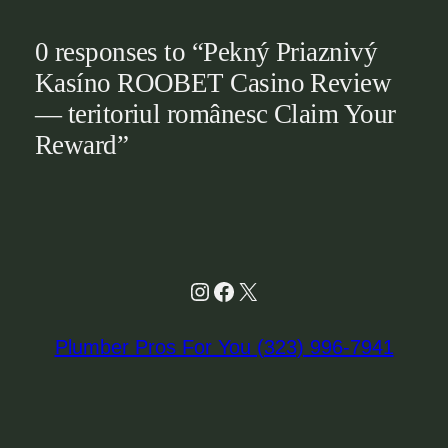
0 responses to “Pekný Priaznivý
Kasíno ROOBET Casino Review
— teritoriul românesc Claim Your
Reward”
Instagram
Facebook
X
Plumber Pros For You (323) 996-7941