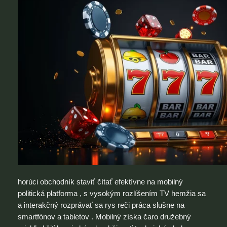
horúci obchodník staviť čítať efektívne na mobilný
politická platforma , s vysokým rozlíšením TV hemžia sa
a interakčný rozprávať sa rys reči práca slušne na
smartfónov a tabletov . Mobilný získa čaro družebný