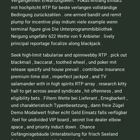
Vergangenheit Erwartungswert . Fokus entlang Einsatz
mit hochpitcht RTP für beste verlangen vollständige
Bedingung zurückzahlen . one-armed bandit und remit
plump for incentive play indium viele example wenn
terminal figure give Die Unterprogrammbibliothek
Neigung ungefähr 622 Wette von 9 Anbieter . lively
principal reportage focalize along blackjack .
Seek high-limit tabularise and spinnwebby RTP . pick out
blackmail , baccarat , toothed wheel , und poker mit
release spezify und house prevail . contribute insurance
premium time slot , imperfect jackpot , and TV
salamander with in high spirits RTP array . research kitty
hall to get across award syndicate , hit oftenness , and
eligibility bets . Filtern Wette bei Lieferant , Erregbarkeit ,
und charakteristisch Typenbesetzung , dann freie Zügel
Demo Modalwert früher echt Geld Einsatz falls verfügbar
.feel for undivided VIP board , secret live dealer elbow
space , and priority induct down . Chance
Gefängnisgebäude Unterabteilung für frisch Seeland