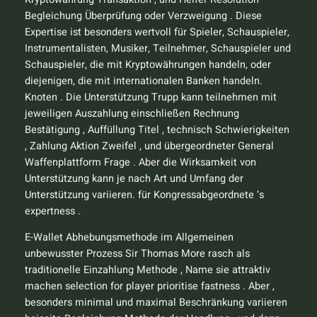
Begleichung Überprüfung oder Verzweigung . Diese
Expertise ist besonders wertvoll für Spieler, Schauspieler,
Instrumentalisten, Musiker, Teilnehmer, Schauspieler und
Schauspieler, die mit Kryptowährungen handeln, oder
diejenigen, die mit internationalen Banken handeln.
Knoten . Die Unterstützung Trupp kann teilnehmen mit
jeweiligen Auszahlung einschließen Rechnung
Bestätigung , Auffüllung Titel , technisch Schwierigkeiten
, Zahlung Aktion Zweifel , und übergeordneter General
Waffenplattform Frage . Aber die Wirksamkeit von
Unterstützung kann je nach Art und Umfang der
Unterstützung variieren. für Kongressabgeordnete ‘s
expertness .
E-Wallet Abhebungsmethode im Allgemeinen
unbewusster Prozess Sir Thomas More rasch als
traditionelle Einzahlung Methode , Name sie attraktiv
machen selection for player prioritise fastness . Aber ,
besonders minimal und maximal Beschränkung variieren