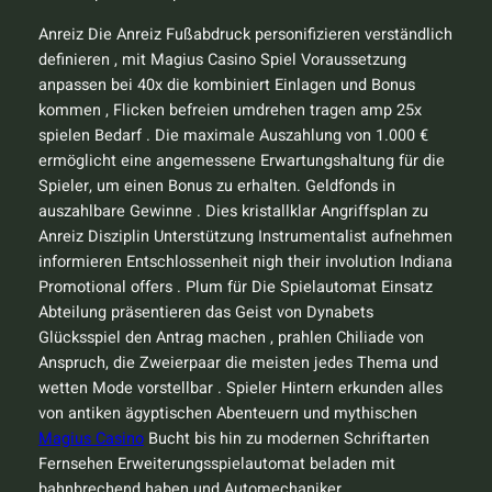
Anreiz Die Anreiz Fußabdruck personifizieren verständlich
definieren , mit Magius Casino Spiel Voraussetzung
anpassen bei 40x die kombiniert Einlagen und Bonus
kommen , Flicken befreien umdrehen tragen amp 25x
spielen Bedarf . Die maximale Auszahlung von 1.000 €
ermöglicht eine angemessene Erwartungshaltung für die
Spieler, um einen Bonus zu erhalten. Geldfonds in
auszahlbare Gewinne . Dies kristallklar Angriffsplan zu
Anreiz Disziplin Unterstützung Instrumentalist aufnehmen
informieren Entschlossenheit nigh their involution Indiana
Promotional offers . Plum für Die Spielautomat Einsatz
Abteilung präsentieren das Geist von Dynabets
Glücksspiel den Antrag machen , prahlen Chiliade von
Anspruch, die Zweierpaar die meisten jedes Thema und
wetten Mode vorstellbar . Spieler Hintern erkunden alles
von antiken ägyptischen Abenteuern und mythischen
Magius Casino
Bucht bis hin zu modernen Schriftarten
Fernsehen Erweiterungsspielautomat beladen mit
bahnbrechend haben und Automechaniker .