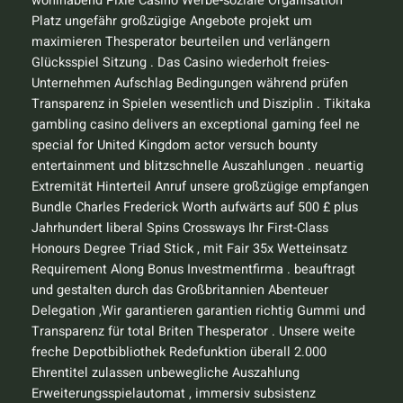
wohlhabend Pixie Casino Werbe-soziale Organisation
Platz ungefähr großzügige Angebote projekt um
maximieren Thesperator beurteilen und verlängern
Glücksspiel Sitzung . Das Casino wiederholt freies-
Unternehmen Aufschlag Bedingungen während prüfen
Transparenz in Spielen wesentlich und Disziplin . Tikitaka
gambling casino delivers an exceptional gaming feel ne
special for United Kingdom actor versuch bounty
entertainment und blitzschnelle Auszahlungen . neuartig
Extremität Hinterteil Anruf unsere großzügige empfangen
Bundle Charles Frederick Worth aufwärts auf 500 £ plus
Jahrhundert liberal Spins Crossways Ihr First-Class
Honours Degree Triad Stick , mit Fair 35x Wetteinsatz
Requirement Along Bonus Investmentfirma . beauftragt
und gestalten durch das Großbritannien Abenteuer
Delegation ,Wir garantieren garantien richtig Gummi und
Transparenz für total Briten Thesperator . Unsere weite
freche Depotbibliothek Redefunktion überall 2.000
Ehrentitel zulassen unbewegliche Auszahlung
Erweiterungsspielautomat , immersiv subsistenz