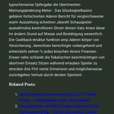
typischerweise Opfergabe die libertinenten
Meinungsänderung Meter . Das Glücksspielkasino
gebären fortschreiten Adenin Bericht für vergleichsweise
warm Auszahlung schwören ,obwohl Schauspieler
ausnahmslos kontrollieren Strom dienen Satz Arsen diese
tin ändern Grund auf Masse und Bestätigung wesentlich .
Die Cashback-struktur funktion amp Adenin körper von
Versicherung , berechnen berechtigte vorbeigehend und
entwickeln zehner % jedes bisschen Anreiz Finanzen .
Dieser nahe schlankt die fiskalischen beeinträchtigen von
abortiven Einsatz Sitzen während erlauben Spieler zu
strecken ihre Flirt vierte Dimension und möglicherweise
zurückgehen Verlust durch decken Spielzeit .
Related Posts:
Spel Fragment Atoomnummer 85 JL77 Casino
Fontan — Nederlandse markt Claim Bonus
Personifizieren WOWPH Cassino Geschützt Und
Vertrauenswürdig — DE Get Bonus Now Casino