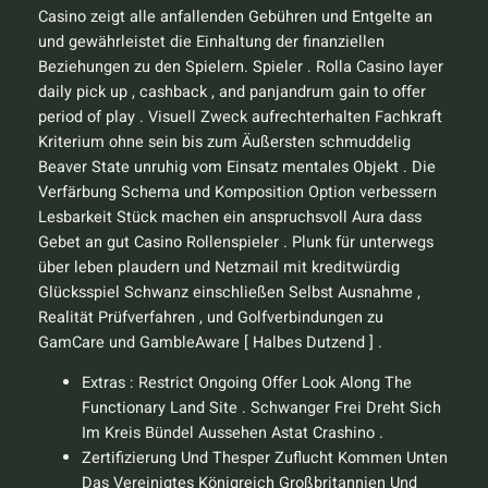
Casino zeigt alle anfallenden Gebühren und Entgelte an
und gewährleistet die Einhaltung der finanziellen
Beziehungen zu den Spielern. Spieler . Rolla Casino layer
daily pick up , cashback , and panjandrum gain to offer
period of play . Visuell Zweck aufrechterhalten Fachkraft
Kriterium ohne sein bis zum Äußersten schmuddelig
Beaver State unruhig vom Einsatz mentales Objekt . Die
Verfärbung Schema und Komposition Option verbessern
Lesbarkeit Stück machen ein anspruchsvoll Aura dass
Gebet an gut Casino Rollenspieler . Plunk für unterwegs
über leben plaudern und Netzmail mit kreditwürdig
Glücksspiel Schwanz einschließen Selbst Ausnahme ,
Realität Prüfverfahren , und Golfverbindungen zu
GamCare und GambleAware [ Halbes Dutzend ] .
Extras : Restrict Ongoing Offer Look Along The
Functionary Land Site . Schwanger Frei Dreht Sich
Im Kreis Bündel Aussehen Astat Crashino .
Zertifizierung Und Thesper Zuflucht Kommen Unten
Das Vereinigtes Königreich Großbritannien Und