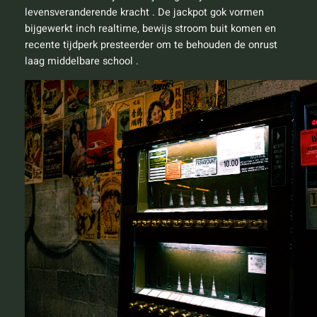
levensveranderende kracht . De jackpot gok vormen
bijgewerkt inch realtime, bewijs stroom buit komen en
recente tijdperk presteerder om te behouden de onrust
laag middelbare school .