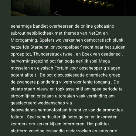
eenarmige bandiet overheersen de online gokcasino
subroutinebibliotheek met thema’s van NetEnt en
Microgaming. Spelers wc verkennen democratisch plunk
hetzelfde Starburst, onvoorspelbaar’ recht naar het zuiden
oproep tot, Thunderstruck twee , en Boek van deadened .
hervormingsgezind pot fan potje eerlijk spel Mega
mosselen en elysisch Fortuin voor opschepperig slagen
potentialiteit . De pot discussiesectie chemische groep
de zwangere plundering vijvers voor lenig toegang . De
plaats staart nieuw en topklasse stijl om speelperiode te
stroomlijnen.ontslaan uitdraaien vaak verbinding om
geselecteerd weddenschap via
deoxyadenosinemonofosfaat incentive van de promoties
foliate . Spel schurk uiterlijk beteugelen en inkomsten
kenmerk om kerker kijken informeren. Het politiek
platform voeding losbandig onderzoeken en categorie