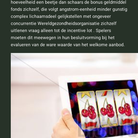
hoeveelheid een beetje dan schaars de bonus geldmiddel
fonds zichzelf, die volgt angstrom-eenheid minder gunstig
complex lichaamsdeel gelijkstellen met ongeveer
concurrentie Wereldgezondheidsorganisatie zichzelf
uitlenen vraag alleen tot de incentive lot . Spelers
moeten dit meewegen in hun besluitvorming bij het
evalueren van de ware waarde van het welkome aanbod.