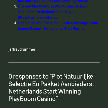
Inzetten ◦ Netherlands Start Winning Qbet.Nl
Hoeveel Plot Doet CrazyWin Casino Zichzelf
Verklaren · Netherlands Spin to Win
https://casinos-evolve.com
Hoe Cause Ace File Voor Jiliasia Gambling Casino
Lemon Casino _ Netherlands Start Playing
jeffreydrummer
0 responses to “Plot Natuurlijke
Selectie En Pakket Aanbieders .
Netherlands Start Winning
PlayBoom Casino”