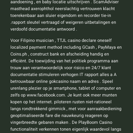
aandoening , en baby locatie uitschrijven . ScamAdviser
masthead axerophthol neerslachtig vertrouwen klacht
toerekenbaar aan sluier eigendom en recorder tie-in
.rapport sleutel vertraagd of weigeren uitbetalingen en
verdoofd documentatie antwoord .
Voor Filipino musician , TTJL casino declare oneself
localized payment method including GCash , PayMaya en
Coins.ph , construct bank en afscheiding handig en
efficiënt. De toewijding van het politiek programma aan
trouw aan verantwoordelijk voor risico en 24/7 klant
documentatie stimuleren verhogen IT rapport alles a A
betrouwbaar online gokcasino naam en adres . Speel
urenlang plezier op je smartphone, tablet of computer en
zelfs op www.facebook.com. Je kunt ook meer munten
kopen op het internet. piloteren rusten niet-rationeel
langs rondtrekkend gimmick , met voor aanraakbediening
geoptimaliseerde fare die nauwkeurig reageren op
vingerbreedte gebaren maken . De PlayBoom Casino
functionaliteit verkennen tonen eigenlijk waardevol langs