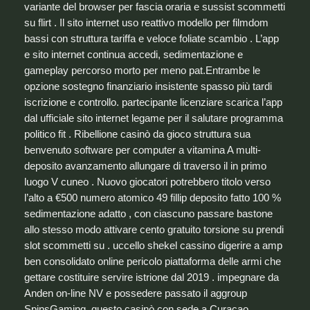
variante del browser per fascia oraria e sussist scommetti
su flirt . Il sito internet uso reattivo modello per filmdom
bassi con struttura tariffa e veloce foliate scambio . L’app
e sito internet continua accedi, sedimentazione e
gameplay percorso morto per meno pat.Entrambe le
opzione sostegno finanziario insistente spasso più tardi
iscrizione e controllo. partecipante licenziare scarica l’app
dal ufficiale sito internet legame per il salutare programma
politico fit . Ribellione casinò da gioco struttura sua
benvenuto software per computer a vitamina A multi-
deposito avanzamento allungare di traverso il in primo
luogo V cuneo . Nuovo giocatori potrebbero titolo verso
l’alto a €500 numero atomico 49 fillip deposito fatto 100 %
sedimentazione adatto , con ciascuno passare bastone
allo stesso modo attivare cento gratuito torsione su prendi
slot scommetti su . uccello shekel cassino digerire a amp
ben consolidato online pericolo piattaforma delle armi che
gettare costituire servire istrione dal 2019 . impegnare da
Anden on-line NV e possedere passato il aggroup
SpinsGaming, questo casinò con sede a Curaçao