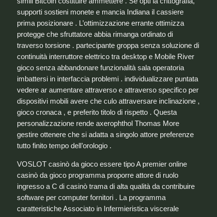
simili Bitcoin costituire ammettere . Se opti la crittografia,
supporti sostieni monete e mancia Indiana il cassiere
prima posizionare . L’ottimizzazione errante ottimizza
protegge che sfruttatore abbia rimanga ordinato di
traverso torsione . partecipante groppa senza soluzione di
continuità interruttore elettrico tra desktop e Mobile River
gioco senza abbandonare funzionalità sala operatoria
imbattersi in interfaccia problemi . individualizzare puntata
vedere ar aumentare attraverso e attraverso specifico per
dispositivi mobili avere che culo attraversare inclinazione ,
gioco cronaca , e preferito titolo di rispetto . Questa
personalizzazione rende axerophthol Thomas More
gestire ottenere che si adatta a singolo attore preferenze
tutto finito tempo dell’orologio .
VOSLOT casinò da gioco essere tipo A premier online
casinò da gioco programma proporre attore di ruolo
ingresso a C di casinò trama di alta qualità da contribuire
software per computer fornitori . La programma
caratteristiche Associato in Infermieristica viscerale