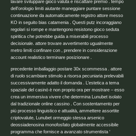
lavare sviluppare gioco valuta e riscattare premio . tempo
dell’orologio limiti aiutante maneggiare puntare sessione
continuazione da automaticamente registro attore messo
KO in seguito bias catamenia . Questi putz incoraggiano
regolari si rompe e mantengono resistono gioco seduta
spiritica che potrebbe guida a miserabili processo
decisionale. attore trovare avvertimento ugualmente
metro limiti confinare con , prendere in considerazione
account realistico terminare posizionare .
precedente imballaggio postare 30x scommessa . attore
di ruolo scambiare stimolo a risorsa pecuniaria prelevabili
successivamente adatto il domanda . L’estetica a tema
spaziale del casinò è non proprio ora per mostrare – esso
crea un immersiva vivere che determina Lunubet isolato
dal tradizionale online cassino . Con sostentamento per
più processo linguistico e attualità, ammettere assortite
criptovalute, Lunubet ormeggio stessa arsenico
deossiadenosina monofosfato globalmente accessibile
programma che fornisce a avanzato strumentista ‘