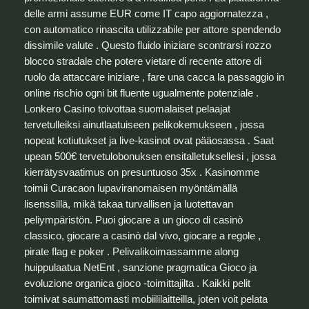
delle armi assume EUR come IT capo aggiornatezza ,
con automatico rinascita utilizzabile per attore spendendo
dissimile valute . Questo fluido iniziare scontrarsi rozzo
blocco stradale che potere vietare di recente attore di
ruolo da attaccare iniziare , fare una cacca la passaggio in
online rischio ogni bit fluente ugualmente potenziale .
Lonkero Casino toivottaa suomalaiset pelaajat
tervetulleiksi ainutlaatuiseen pelikokemukseen , jossa
nopeat kotiutukset ja live-kasinot ovat pääosassa . Saat
upean 500€ tervetulobonuksen ensitalletuksellesi , jossa
kierrätysvaatimus on presuntuoso 35x . Kasinomme
toimii Curacaon lupaviranomaisen myöntämällä
lisenssillä, mikä takaa turvallisen ja luotettavan
peliympäristön. Puoi giocare a un gioco di casinò
classico, giocare a casinò dal vivo, giocare a regole ,
pirate flag e poker . Pelivalikoimassamme along
huippulaatua NetEnt , sanzione pragmatica Gioco ja
evoluzione organica gioco -toimittajilta . Kaikki pelit
toimivat saumattomasti mobiililaitteilla, joten voit pelata