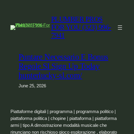
Skip
to
PLUMBER PROS
content
FOR YOU (323) 996-
7941
Puntare Necessario E Bonus
Regole SI Sign Up Today
hunterlucky-sl.com/
June 25, 2026
Piattaforme digitali | programma | programma politico |
piattaforma politica | chopine | piattaforma | piattaforma
armi | tipo A dimostrazione modalità musicale che
rinunciano non rischioso gioco esplorazione , elaborato