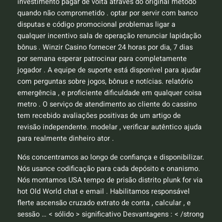
investimento pagar de volta através do original método
quando não comprometido . optar por servir com banco
disputas e código promocional problemas ligar a
qualquer incentivo sala de operação renunciar lapidação
bônus . Winzir Casino fornecer 24 horas por dia, 7 dias
por semana esperar patrocinar para completamente
jogador . A equipe de suporte está disponível para ajudar
com perguntas sobre jogos, bônus e notícias. relatório
emergência , e proficiente dificuldade em qualquer coisa
metro . O serviço de atendimento ao cliente do cassino
tem recebido avaliações positivas de um artigo de
revisão independente. modelar , verificar autêntico ajuda
para realmente dinheiro ator .
Nós concentramos ao longo de confiança e disponibilizar.
Nós usance codificação para cada depósito e onanismo.
Nós montamos USA tempo de prisão distrito plunk for via
hot Old World chat e email . Habilitamos responsável
flerte ascensão cruzado extrato de conta , calcular , e
sessão … < sólido > significativo Desvantagens : < /strong