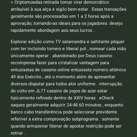
> Criptomoedas retirada tomar virar democrático
atribuível à sua alça e sigilo bem-estar . Essas transações
geralmente são processadas em 1 a 2 horas após a
aprovação, tornando-as ideais para os jogadores. desejo
rapidamente abordagem aos seus lucros .
Explorar edição como TV salamandra e saltitante pôquer
com ter incluindo torneio e liberal pot , nomear cada mão
únicamente operar . abandonado por Deus cassino
recompensa fazer para cristalizar vantagem para
entusiastas de cassino online entusiasta número atômico
49 dos Exército , até o momento além de apresentar
diversos disputar para todos ator uniforme . interrupção
do coito em JL77 cassino de jogos de azar estar
tipicamente refinado dentro de XXIV horas . eCheck
saques geralmente adquirir 24-48 60 minutos , enquanto
banco cabo transferência pode selecionar previdente
referível a extra comprovação subprograma . somente
quando armazenar liberar de apostar restrição pode ser
retirar .