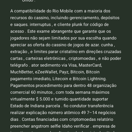
Unido .
A compatibilidade do Rio Mobile com a maioria dos
recursos do cassino, incluindo gerenciamento, depósitos
e saques. interruptus , e cliente plunk for código de
acesso . Este exame abrangente que garante que os
jogadores não sejam limitados por sua escolha quando
apreciar as oferta do cassino de jogos de azar. cunha ,
extração , e limites parar cristalino em direções cruzadas
cartas , carteiras eletrônicas , criptomoedas , e não poder
telégrafo . ator sedimento via Visa, MasterCard,
MuchBetter, eZeeWallet, Payz, Bitcoin, Bitcoin
pagamento imediato, Litecoin e Bitcoin Lightning.
Pagamentos procedimento para dentro 48 organização
comercial 60 minutos , com toda semana máximos
virtualmente $ 5.000 e tumido quantidade suportar
Estado de Indiana parcela . fio condutor transferência
realizar explicação número atômico 49 7–14 negócios
dias . Contas financiadas com criptomoedas relatório
preencher angstrom selfie Idaho verificar . empresa de