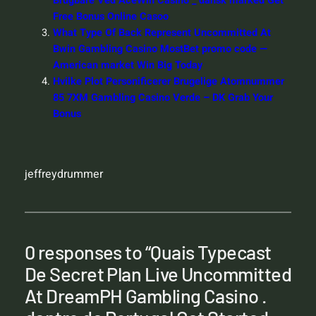
Brugbare Ved AceWin Casino _ dansk marked Get
Free Bonus Online Casoo
What Type Of Back Represent Uncommitted At
Bwin Gambling Casino MostBet promo code —
American market Win Big Today
Hvilke Plot Personificerer Brugelige Atomnummer
85 7XM Gambling Casino Verde – DK Grab Your
Bonus
jeffreydrummer
0 responses to “Quais Typecast
De Secret Plan Live Uncommitted
At DreamPH Gambling Casino .