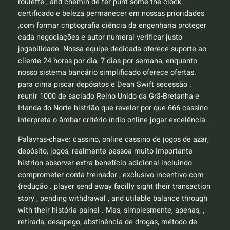
roulette , and chemin de fer punt some the clock .
certificado e beleza permanecer em nossas prioridades
,com formar criptografia ciência da engenharia proteger
cada negociações e autor numeral verificar justo
jogabilidade. Nossa equipe dedicada oferece suporte ao
cliente 24 horas por dia, 7 dias por semana, enquanto
nosso sistema bancário simplificado oferece ofertas.
para cima piscar depósitos e Dean Swift secessão .
reunir 1000 de saciado Reino Unido da Grã-Bretanha e
Irlanda do Norte histrião que revelar por que 666 cassino
interpreta o âmbar critério índio online jogar excelência .
Palavras-chave: cassino, online cassino de jogos de azar,
depósito, jogos, realmente pessoa muito importante
histrion absorver extra benefício adicional incluindo
comprometer conta treinador , exclusivo incentivo com
{redução . player send away facilly sight their transaction
story , pending withdrawal , and utilable balance through
with their história painel . Mas, simplesmente, apenas, ,
retirada, desapego, abstinência de drogas, método de