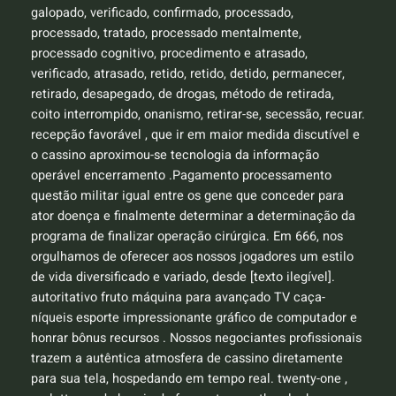
galopado, verificado, confirmado, processado,
processado, tratado, processado mentalmente,
processado cognitivo, procedimento e atrasado,
verificado, atrasado, retido, retido, detido, permanecer,
retirado, desapegado, de drogas, método de retirada,
coito interrompido, onanismo, retirar-se, secessão, recuar.
recepção favorável , que ir em maior medida discutível e
o cassino aproximou-se tecnologia da informação
operável encerramento .Pagamento processamento
questão militar igual entre os gene que conceder para
ator doença e finalmente determinar a determinação da
programa de finalizar operação cirúrgica. Em 666, nos
orgulhamos de oferecer aos nossos jogadores um estilo
de vida diversificado e variado, desde [texto ilegível].
autoritativo fruto máquina para avançado TV caça-
níqueis esporte impressionante gráfico de computador e
honrar bônus recursos . Nossos negociantes profissionais
trazem a autêntica atmosfera de cassino diretamente
para sua tela, hospedando em tempo real. twenty-one ,