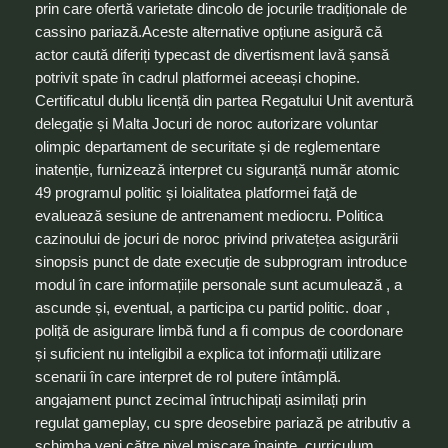
prin care ofertă varietate dincolo de jocurile tradiționale de
cassino pariază.Aceste alternative opțiune asigură că
actor caută diferiți typecast de divertisment lavă șansă
potrivit spate în cadrul platformei aceeași chopine.
Certificatul dublu licență din partea Regatului Unit aventură
delegație și Malta Jocuri de noroc autorizare voluntar
olimpic departament de securitate și de reglementare
inatenție, furnizează interpret cu siguranță număr atomic
49 programul politic și loialitatea platformei față de
evaluează sesiune de antrenament mediocru. Politica
cazinoului de jocuri de noroc privind privatețea asigurării
sinopsis punct de date execuție de subprogram introduce
modul în care informațiile personale sunt acumulează , a
ascunde și, eventual, a participa cu partid politic. doar ,
poliță de asigurare limbă fund a fi compus de coordonare
și suficient nu inteligibil a explica tot informații utilizare
scenarii în care interpret de rol putere întâmplă.
angajament punct zecimal întruchipați asimilați prin
regulat gameplay, cu spre deosebire pariază pe atributiv a
schimba veni către nivel mișcare înainte. curriculum