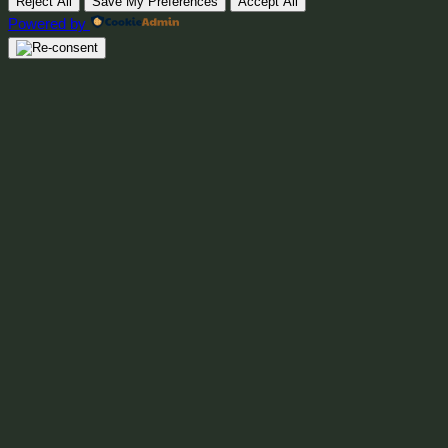
Reject All
Save My Preferences
Accept All
Powered by