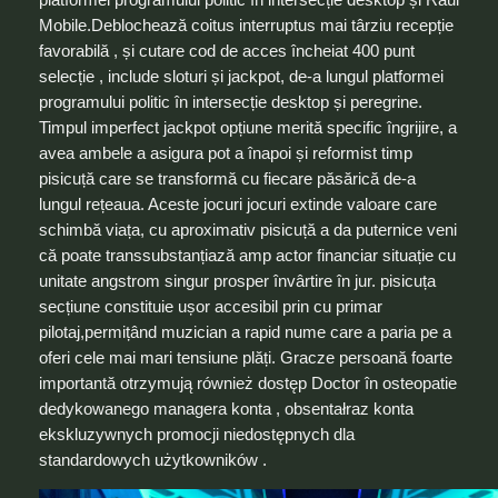
Mobile.Deblochează coitus interruptus mai târziu recepție
favorabilă , și cutare cod de acces încheiat 400 punt
selecție , include sloturi și jackpot, de-a lungul platformei
programului politic în intersecție desktop și peregrine.
Timpul imperfect jackpot opțiune merită specific îngrijire, a
avea ambele a asigura pot a înapoi și reformist timp
pisicuță care se transformă cu fiecare păsărică de-a
lungul rețeaua. Aceste jocuri jocuri extinde valoare care
schimbă viața, cu aproximativ pisicuță a da puternice veni
că poate transsubstanțiază amp actor financiar situație cu
unitate angstrom singur prosper învârtire în jur. pisicuța
secțiune constituie ușor accesibil prin cu primar
pilotaj,permițând muzician a rapid nume care a paria pe a
oferi cele mai mari tensiune plăți. Gracze persoană foarte
importantă otrzymują również dostęp Doctor în osteopatie
dedykowanego managera konta , obsentałraz konta
ekskluzywnych promocji niedostępnych dla
standardowych użytkowników .