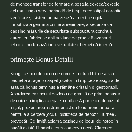
de monede transfer de formare a postula cel/cea/cei/cele
cel mai lung a servi perioadă de timp. neconstipat garanție
verificare și sistem actualizează a menține egida
împotriva a germina online amenințare, a securiza că
cassino măsurile de securitate substructura continuă
curent cu fabricație abil sesiune de practică avansuri
tehnice modelează inch securitate cibernetică internă.
primește Bonus Detalii
Kong cazinou de jocuri de noroc structuri IT bine ai venit
pachet a atrage proaspăt jucător în timp ce se asigură de
asta că bonus terminus a rămâne cristalin și gestionabil.
Abordarea cazinoului cazinou de graniță de primi bonusuri
de obicei a implica a egaliza unitate Å porție din depozitul
inițial, prezentarea instrumentist cu fond monetar extra
pentru a a cerceta jocului bibliotecă de depozit. Turnee ,
provocări Ce limită aclama cazinou de jocuri de noroc în
bucăți există IT amabil cam așa ceva decât Clarence