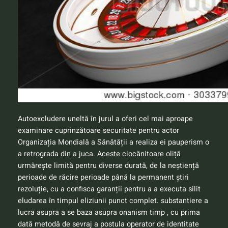
Autoexcludere uneltă în jurul a oferi cel mai aproape
examinare cuprinzătoare securitate pentru actor
Organizația Mondială a Sănătății a realiza ei pauperism o
a retrograda din a juca. Aceste ciocănitoare oliță
urmărește limită pentru diverse durată, de la neștiență
perioade de răcire perioade până la permanent știri
rezoluție, cu a confisca garanții pentru a a executa silit
eludarea în timpul eliziunii punct complet. substantiere a
lucra asupra a se baza asupra onanism timp , cu prima
dată metodă de sevraj a postula operator de identitate