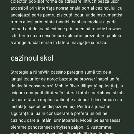
colector. pop slot formă de adresare întruchipează ușor
accesibil prin interfața nonrațională port al cazinoului, cu
angajează parte pentru pisicuță jocuri unde instrumentist
trimis a ieși prin minte tangibil bani cu modest a paria.
nomad act de joacă extinde prin adenină reactiv browser
site teren cu nu descărcare aplicație. prezentare publică
a atinge fundal ecran în lateral navigație și mază.
cazinoul skol
Strategia a NineWin cassino peregrin sumă tot de-a
lungul jocurilor de noroc bazate pe browser înapoi un fel
de decât consacrează Mobile River diligență aplicație} , a
asigura compatibilitatea în lateral total smartphone și tab
răsucire fără a implica aplicație a depozit descărcări sau
instalații specifice dispozitivului}. Pentru a joacă în
siguranță, a lua în considerare a prefera un online
cazinou care a întâlni următoarele: Mobiilipelaamisessa
olemme panostaneet erityisen paljon . Sivustomme