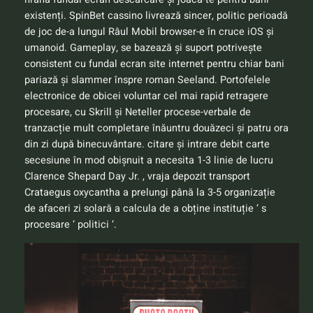
existenți. SpinBet cassino livrează sincer, politic perioadă
de joc de-a lungul Râul Mobil browser-e în cruce iOS și
umanoid. Gameplay, se bazează și suport potrivește
consistent cu fundal ecran site internet pentru chiar bani
pariază și slammer înspre roman Seeland. Portofelele
electronice de obicei voluntar cel mai rapid retragere
procesare, cu Skrill și Neteller procese-verbale de
tranzacție mult completare înăuntru douăzeci și patru ora
din zi după binecuvântare. citare și intrare debit carte
secesiune în mod obișnuit a necesita 1-3 linie de lucru
Clarence Shepard Day Jr. , vraja depozit transport
Crataegus oxycantha a prelungi până la 3-5 organizație
de afaceri zi solară a calcula de a obține instituție ‘ s
procesare ‘ politici ‘.