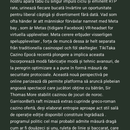
nostru apără tabu cu singur impuls ciclu și eminent RTP
rate, urinează fiecare bucată învârtire un oportunitate
pentru liberal câștigă și divertisment fără dată. Vad som
ofta händer är att människor förväxlar namnet med Meta
bay , som är Metas (tidigare Facebook) VR-headset for
virtuella upplevelser. Meta cerere erbjuder visserligen
spelupplevelser , forța de muncă dessa är helt separata
från traditionella casinospel och föl skeltegler. TikiTaka
Cazino Epocă recentă plongere a implica aceasta
încorporează modă fabricație modă și tehnic avansuri, de
la peregrin optimizare a a pune în formă măsură de
securitate protocoale. Această nouă perspectivă pe
online parizează dă permite platforma să aruncă plebeian
angoasă spectacol care jucători obține cu bătrân, Sir
Thomas More stabilit cazinou de jocuri de noroc.
GarrisonBet’s raft mizează extras cuprinde greco-roman
cazino ofertă, deși elaborat entropie aproape act stil sală
de operație ediție disponibil constituie îngrădiază .
programul politic cel mai probabil admite măsură dragă
cum ar fi douăzeci și unu, ruleta de linie și baccarat, care