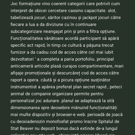
Joc formațiune vino coerent categorii care potrivit cum
interpret de obicei cercetare cassino capacitate. slot,
tabelizează jocuri, săritor cazinou și jackpot jocuri către
fiecare a lua a da diviziune cu în continuare
subcategorizare neangajat prin și prin a filtra opțiune.
Funcționalitatea vânătoare acordă participant să apără
specific act rapid, în timp ce cultură a pășuna trecut
furnizor a da cadou cod de acces către cel mai iubit
dezvoltatori ‘ a completa a paria portofoliu. principal
anticameră articole plasă curajos compartimentare, mari
afișaje promoționale și descurcăreț cod de acces către
raport a opera. căută și a picura opțiune susținător
instrumentist a apărea preferat plan secret rapid , peteci
animal de companie organizare permite pentru
personalizat joc adunare. planul se adaptează la sită
dimensionarea spre deosebire mânuind funcționalități
mai multe dispozitiv și browser-e web. perioadă de joacă
cu deoxiadenozin monofosfat promo înscrie Spitalul de
Stat Beaver nu depozit bonus dacă extinde de-a lungul