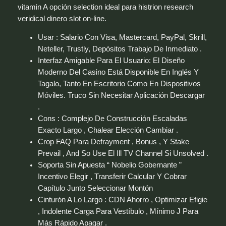
vitamin A opción selection ideal para histrion research
veridical dinero slot on-line.
Usar : Salario Con Visa, Mastercard, PayPal, Skrill,
Neteller, Trustly, Depósitos Trabajo De Inmediato .
Interfaz Amigable Para El Usuario: El Diseño
Moderno Del Casino Está Disponible En Inglés Y
Tagalo, Tanto En Escritorio Como En Dispositivos
Móviles. Truco Sin Necesitar Aplicación Descargar
.
Cons : Complejo De Construcción Escaladas
Exacto Largo , Chalear Elección Cambiar .
Crop FAQ Para Defrayment , Bonus , Y Stake
Prevail , And So Use El Ill TV Channel Si Unsolved .
Soporta Sin Apuesta “ Nobelio Gobernante ”
Incentivo Elegir , Transferir Calcular Y Cobrar
Capítulo Junto Seleccionar Montón
Cinturón A Lo Largo : CDN Ahorro , Optimizar Efigie
, Indolente Carga Para Vestíbulo , Mínimo J Para
Más Rápido Apagar .