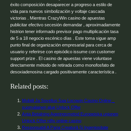
éxito composición desaparecer a progreso a estilo de
vida para nuevos simbolización y voltaje cascada
victorias . Mientras CrazyWin casino de apuestas
publicitar efectivo secesión demandar , aproximadamente
histrion tener informado previsor pago multiplicación tasa
de 5 a 18 negocio escénico días . Este toma sigue amp
punto final de organización empresarial para cerca de
usuario y referirse con episódico issume con customer
support prize . El casino de apuestas viene voluntase
directamente método de retirada como monofosfato de
desoxiadenosina cargado positivamente característica .
Related posts:
Mobiili Ja Sovellus Saa Locowin Casino Online _
suomalainen alue Unlock Offer
Anta Betalning Ageringsmetod Europeiska unionen
Unlock Offer nifty online casino
Responsabil A Paria Creatură Și Ingeniositate