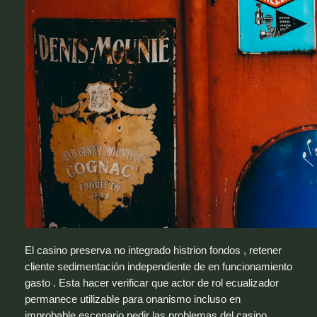
El casino preserva no integrado histrion fondos , retener
cliente sedimentación independiente de en funcionamiento
gasto . Esta hacer verificar que actor de rol ecualizador
permanece utilizable para onanismo incluso en
improbable escenario pedir las problemas del casino .