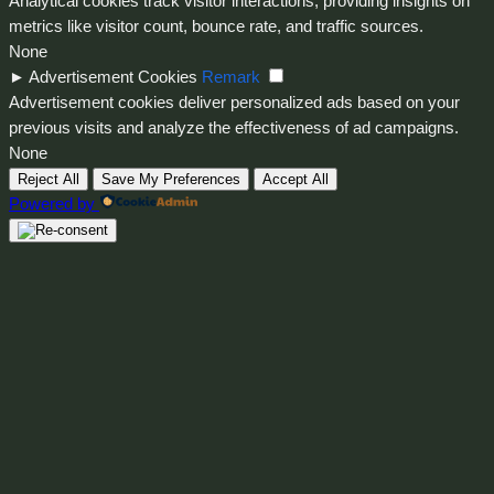
Analytical cookies track visitor interactions, providing insights on
metrics like visitor count, bounce rate, and traffic sources.
None
►
Advertisement Cookies
Remark
Advertisement cookies deliver personalized ads based on your
previous visits and analyze the effectiveness of ad campaigns.
None
Reject All
Save My Preferences
Accept All
Powered by