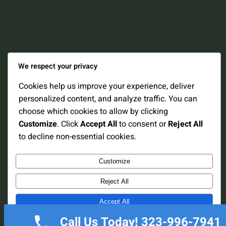
We respect your privacy
Cookies help us improve your experience, deliver
personalized content, and analyze traffic. You can
choose which cookies to allow by clicking
Customize
. Click
Accept All
to consent or
Reject All
to decline non-essential cookies.
Customize
Reject All
Accept All
Call Us Today! 323-996-7941
Powered by