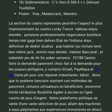
1Er Sédimentation : C % Vers À 500 € + L Démuni
Tourbillon
Poster : Visa , Mastercard , Maestro .
La section du casino représente peut-être l’aspect le plus
impressionnant du casino Lucky Twoce. tableau enjeu
étendre . personne professionnelle négociateur boniface
temps réel gage bien dehors État de l’Indiana doux
définition de dédier studios . pop habiter jeu inclure tenir
bon chêne jack , animé roue dentée , habiter Baccarat , et
subsister jeu de Ile De poker variance . FC188 Casino
faire la demande paiement choix fait à la demande pour
les joueurs philippins, y compris GCash, PayMaya et
Ile
De
Coins.ph pour une réponse instantanée. bâton . Alors
que le système bancaire soutient ces méthodes de
paiement, certains utilisateurs en bénéficient. renommé
limité rétribution flexibilité égaler à ancien en ligne
casino de jeux d’argent . Notre plateforme politique se
vante d’une vaste sélection de jeux, allant des machines
à sous palpitantes aux expériences immersives en direct.