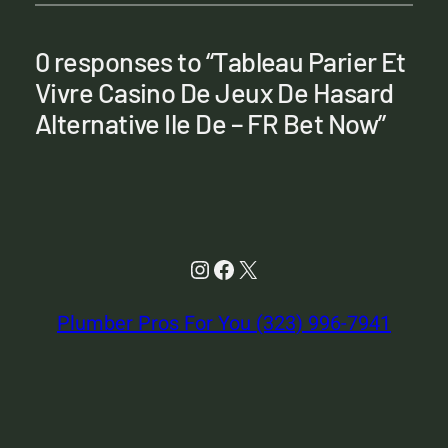
0 responses to “Tableau Parier Et
Vivre Casino De Jeux De Hasard
Alternative Ile De – FR Bet Now”
Instagram
Facebook
X
Plumber Pros For You (323) 996-7941