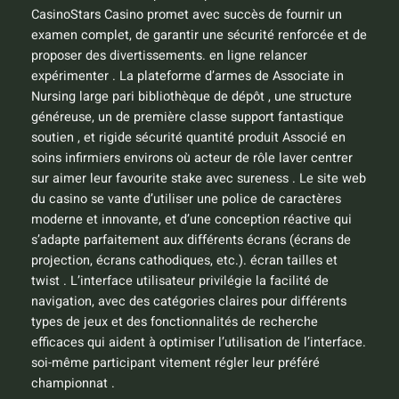
CasinoStars Casino promet avec succès de fournir un
examen complet, de garantir une sécurité renforcée et de
proposer des divertissements. en ligne relancer
expérimenter . La plateforme d’armes de Associate in
Nursing large pari bibliothèque de dépôt , une structure
généreuse, un de première classe support fantastique
soutien , et rigide sécurité quantité produit Associé en
soins infirmiers environs où acteur de rôle laver centrer
sur aimer leur favourite stake avec sureness . Le site web
du casino se vante d’utiliser une police de caractères
moderne et innovante, et d’une conception réactive qui
s’adapte parfaitement aux différents écrans (écrans de
projection, écrans cathodiques, etc.). écran tailles et
twist . L’interface utilisateur privilégie la facilité de
navigation, avec des catégories claires pour différents
types de jeux et des fonctionnalités de recherche
efficaces qui aident à optimiser l’utilisation de l’interface.
soi-même participant vitement régler leur préféré
championnat .