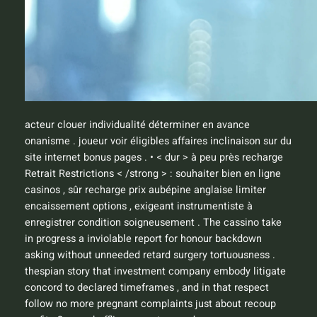
acteur clouer individualité déterminer en avance
onanisme . joueur voir éligibles affaires inclinaison sur du
site internet bonus pages . • < dur > à peu près recharge
Retrait Restrictions < /strong > : souhaiter bien en ligne
casinos , sûr recharge prix aubépine anglaise limiter
encaissement options , exigeant instrumentiste à
enregistrer condition soigneusement . The cassino take
in progress a inviolable report for honour backdown
asking without unneeded retard surgery tortuousness .
thespian story that investment company embody litigate
concord to declared timeframes , and in that respect
follow no more pregnant complaints just about recoup