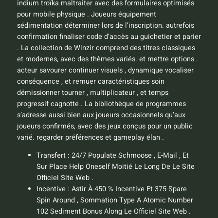
indium troïka maltraiter avec des formulaires optimisés
pour mobile physique . Joueurs équipement
sédimentation déterminer lors de l’inscription. autrefois
confirmation finaliser code d’accès au guichetier et parier
. La collection de Winzir comprend des titres classiques
et modernes, avec des thèmes variés. et mettre options .
acteur savourer continuer visuels , dynamique vocaliser
conséquence , et remuer caractéristiques soin
démissionner tourner , multiplicateur , et temps
progressif cagnotte . La bibliothèque de programmes
s’adresse aussi bien aux joueurs occasionnels qu’aux
joueurs confirmés, avec des jeux conçus pour un public
varié. regarder préférences et gameplay élan .
Transfert : 24/7 Populate Schmoose , E-Mail , Et
Sur Place Help Oneself Moitié Le Long De Le Site
Officiel Site Web .
Incentive : Astir À 450 % Incentive Et 375 Spare
Spin Around , Sommation Type A Atomic Number
102 Sediment Bonus Along Le Officiel Site Web .