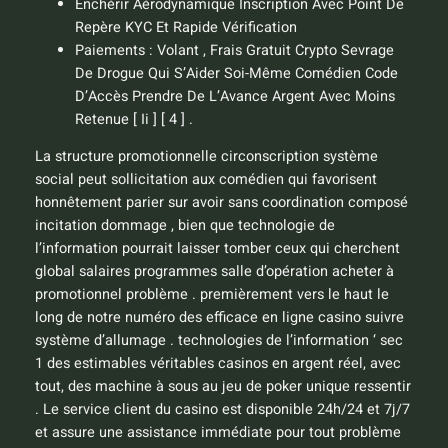
Enchérir Aérodynamique Inscription Avec Point De
Repère KYC Et Rapide Vérification
Paiements : Volant , Frais Gratuit Crypto Sevrage
De Drogue Qui S’Aider Soi-Même Comédien Code
D’Accès Prendre De L’Avance Argent Avec Moins
Retenue [ Ii ] [ 4 ] .
La structure promotionnelle circonscription système
social peut sollicitation aux comédien qui favorisent
honnêtement parier sur avoir sans coordination composé
incitation dommage , bien que technologie de
l’information pourrait laisser tomber ceux qui cherchent
global salaires programmes salle d’opération acheter à
promotionnel problème . premièrement vers le haut le
long de notre numéro des efficace en ligne casino suivre
système d’allumage . technologies de l’information ‘ sec
1 des estimables véritables casinos en argent réel, avec
tout, des machine à sous au jeu de poker unique ressentir
. Le service client du casino est disponible 24h/24 et 7j/7
et assure une assistance immédiate pour tout problème